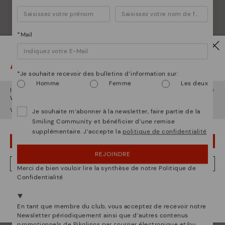
Découvrez suite
Depuis 1984, nous nous efforçons de rendre chaque
chaussure unique.
*Mail
Attention !
*Je souhaite recevoir des bulletins d’information sur:
Homme
Femme
Les deux
Il semble que vous êtes en
États-Unis
et vous allez accéder au site
Web de
Belgique
.
Voulez-vous aller sur le site Web de
États-Unis
?
Je souhaite m’abonner à la newsletter, faire partie de la
Smiling Community et bénéficier d’une remise
supplémentaire. J’accepte la
politique de confidentialité
OUPS... JE ME SUIS TROMPÉ, JE VEUX RESTER EN ÉTATS-UNIS
REJOINDRE
NON, JE VEUX ALLER SUR LE SITE WEB DU BELGIQUE
Merci de bien vouloir lire la synthèse de notre Politique de
Confidentialité
Nous sommes présents dans plus de 29 boutiques
Sélectionnez la vôtre
ici
.
En tant que membre du club, vous acceptez de recevoir notre
Newsletter périodiquement ainsi que d’autres contenus
promotionnels de Pikolinos par courrier électronique et/ou