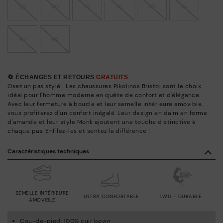
39
40
41
42
43
44
45
46
🔄 ÉCHANGES ET RETOURS
GRATUITS
Osez un pas stylé ! Les chaussures Pikolinos Bristol sont le choix
idéal pour l'homme moderne en quête de confort et d'élégance.
Avec leur fermeture à boucle et leur semelle intérieure amovible,
vous profiterez d'un confort inégalé. Leur design en daim en forme
d'amande et leur style Monk ajoutent une touche distinctive à
chaque pas. Enfilez-les et sentez la différence !
Caractéristiques techniques
SEMELLE INTÉRIEURE
ULTRA CONFORTABLE
LWG - DURABLE
AMOVIBLE
Cou-de-pied: 100% cuir bovin