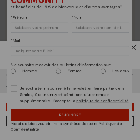
et bénéficiez de -5 € de bienvenue et d’autres avantages*
*Prénom
*Nom
*Mail
Attention !
*Je souhaite recevoir des bulletins d’information sur:
Homme
Femme
Les deux
Il semble que vous êtes en
États-Unis
et vous allez accéder au site
Web de
Belgique
.
Voulez-vous aller sur le site Web de
États-Unis
?
Je souhaite m’abonner à la newsletter, faire partie de la
Smiling Community et bénéficier d’une remise
supplémentaire. J’accepte la
politique de confidentialité
OUPS... JE ME SUIS TROMPÉ, JE VEUX RESTER EN ÉTATS-UNIS
REJOINDRE
NON, JE VEUX ALLER SUR LE SITE WEB DU BELGIQUE
Merci de bien vouloir lire la synthèse de notre Politique de
Confidentialité
Nous sommes présents dans plus de 29 boutiques