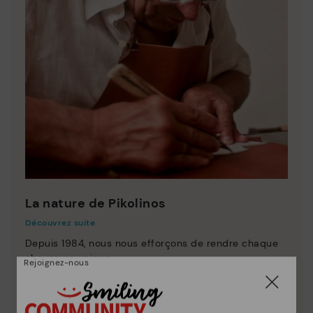
La nature de Pikolinos
Découvrez suite
Depuis 1984, nous nous efforçons de rendre chaque
chaussure unique.
Rejoignez-nous