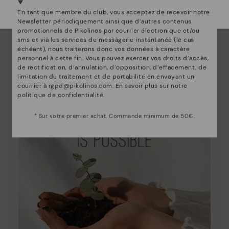
Innovation
Sélectionnez la vôtre
ici
.
En tant que membre du club, vous acceptez de recevoir notre
Découvrez suite
Newsletter périodiquement ainsi que d’autres contenus
Le cuir est ce qui nous définit et nous représente le
promotionnels de Pikolinos par courrier électronique et/ou
sms et via les services de messagerie instantanée (le cas
mieux.
échéant), nous traiterons donc vos données à caractère
personnel à cette fin. Vous pouvez exercer vos droits d’accès,
de rectification, d’annulation, d’opposition, d’effacement, de
limitation du traitement et de portabilité en envoyant un
courrier à
rgpd@pikolinos.com
. En savoir plus sur notre
politique de confidentialité
.
* Sur votre premier achat. Commande minimum de 50€.