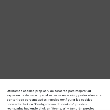
Utilizamos cookies propias y de terceros para mejorar su
experiencia de usuario, analizar su navegación y poder ofrecerle
contenidos personalizados. Puedes configurar las cookies
haciendo click en “Configuración de cookies”, puedes
rechazarlas haciendo click en “Rechazar” y también puedes