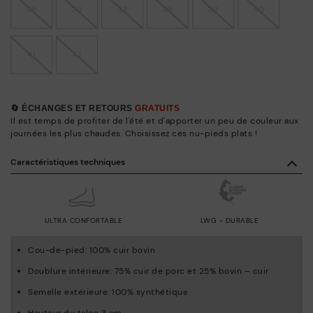
35
36
37
38
39
40
41
42
🔄 ÉCHANGES ET RETOURS
GRATUITS
Il est temps de profiter de l'été et d'apporter un peu de couleur aux
journées les plus chaudes. Choisissez ces nu-pieds plats !
Caractéristiques techniques
ULTRA CONFORTABLE
LWG - DURABLE
Cou-de-pied: 100% cuir bovin
Doublure intérieure: 75% cuir de porc et 25% bovin – cuir
Semelle extérieure: 100% synthétique
Hauteur du talon 3 cm