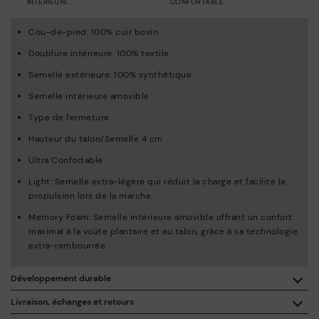
INTÉRIEURE
CONFORTABLE
AMOVIBLE
Cou-de-pied: 100% cuir bovin
Doublure intérieure: 100% textile
Semelle extérieure: 100% synthétique
Semelle intérieure amovible
Type de fermeture :
Hauteur du talon/Semelle 4 cm
Ultra Confortable
Light: Semelle extra-légère qui réduit la charge et facilite la
propulsion lors de la marche.
Memory Foam: Semelle intérieure amovible offrant un confort
maximal à la voûte plantaire et au talon, grâce à sa technologie
extra-rembourrée.
Développement durable
En achetant ce produit, vous soutenez une fabrication éco-
Livraison, échanges et retours
responsable du cuir via le Leather Working Group.