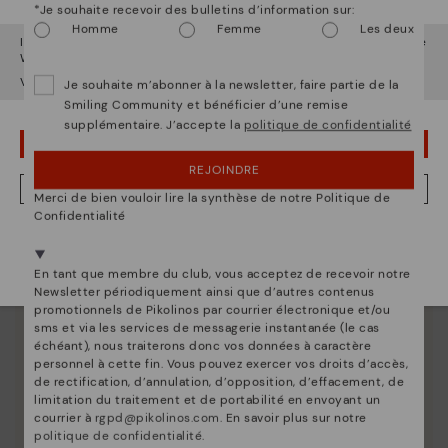
*Je souhaite recevoir des bulletins d’information sur:
Découvrez suite
Homme
Femme
Les deux
Il semble que vous êtes en
États-Unis
et vous allez accéder au site
Nous vous donnons les clés pour nettoyer et
Web de
Belgique
.
entretenir vos chaussures Pikolinos afin qu'elles
Voulez-vous aller sur le site Web de
États-Unis
?
Je souhaite m’abonner à la newsletter, faire partie de la
restent aussi belles qu'au premier jour.
Smiling Community et bénéficier d’une remise
supplémentaire. J’accepte la
politique de confidentialité
OUPS... JE ME SUIS TROMPÉ, JE VEUX RESTER EN ÉTATS-UNIS
REJOINDRE
NON, JE VEUX ALLER SUR LE SITE WEB DU BELGIQUE
Merci de bien vouloir lire la synthèse de notre Politique de
Confidentialité
Nous sommes présents dans plus de 29 boutiques
Sélectionnez la vôtre
ici
.
En tant que membre du club, vous acceptez de recevoir notre
Newsletter périodiquement ainsi que d’autres contenus
promotionnels de Pikolinos par courrier électronique et/ou
sms et via les services de messagerie instantanée (le cas
échéant), nous traiterons donc vos données à caractère
personnel à cette fin. Vous pouvez exercer vos droits d’accès,
de rectification, d’annulation, d’opposition, d’effacement, de
limitation du traitement et de portabilité en envoyant un
courrier à
rgpd@pikolinos.com
. En savoir plus sur notre
politique de confidentialité
.