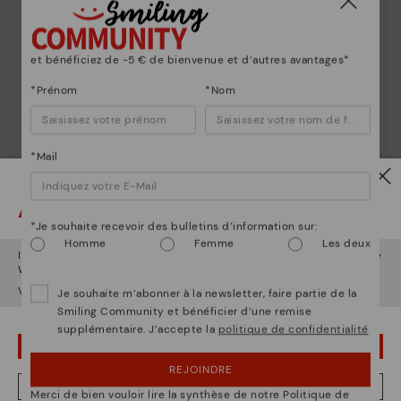
et bénéficiez de -5 € de bienvenue et d’autres avantages*
*Prénom
*Nom
*Mail
Attention !
*Je souhaite recevoir des bulletins d’information sur:
Homme
Femme
Les deux
Il semble que vous êtes en
États-Unis
et vous allez accéder au site
Web de
Belgique
.
Voulez-vous aller sur le site Web de
États-Unis
?
Je souhaite m’abonner à la newsletter, faire partie de la
Smiling Community et bénéficier d’une remise
supplémentaire. J’accepte la
politique de confidentialité
OUPS... JE ME SUIS TROMPÉ, JE VEUX RESTER EN ÉTATS-UNIS
REJOINDRE
La nature de Pikolinos
NON, JE VEUX ALLER SUR LE SITE WEB DU BELGIQUE
Merci de bien vouloir lire la synthèse de notre Politique de