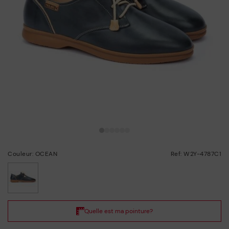
Couleur: OCEAN
Ref: W2Y-4787C1
choisi/ie