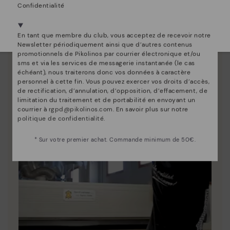
Découvrez suite
Confidentialité
Depuis 1984, nous nous efforçons de rendre chaque
Nous sommes présents dans plus de 29 boutiques
chaussure unique.
Sélectionnez la vôtre
ici
.
En tant que membre du club, vous acceptez de recevoir notre
Newsletter périodiquement ainsi que d’autres contenus
promotionnels de Pikolinos par courrier électronique et/ou
sms et via les services de messagerie instantanée (le cas
échéant), nous traiterons donc vos données à caractère
personnel à cette fin. Vous pouvez exercer vos droits d’accès,
de rectification, d’annulation, d’opposition, d’effacement, de
limitation du traitement et de portabilité en envoyant un
courrier à
rgpd@pikolinos.com
. En savoir plus sur notre
politique de confidentialité
.
* Sur votre premier achat. Commande minimum de 50€.