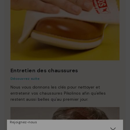
Entretien des chaussures
Découvrez suite
Nous vous donnons les clés pour nettoyer et
entretenir vos chaussures Pikolinos afin qu'elles
restent aussi belles qu'au premier jour.
Rejoignez-nous