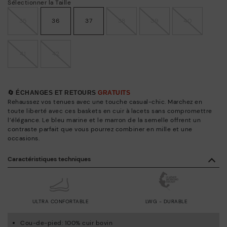
Sélectionner la Taille
35
36
37
38
39
40
41
42
🔄 ÉCHANGES ET RETOURS
GRATUITS
Rehaussez vos tenues avec une touche casual-chic. Marchez en
toute liberté avec ces baskets en cuir à lacets sans compromettre
l’élégance. Le bleu marine et le marron de la semelle offrent un
contraste parfait que vous pourrez combiner en mille et une
occasions.
Caractéristiques techniques
ULTRA CONFORTABLE
LWG - DURABLE
Cou-de-pied: 100% cuir bovin