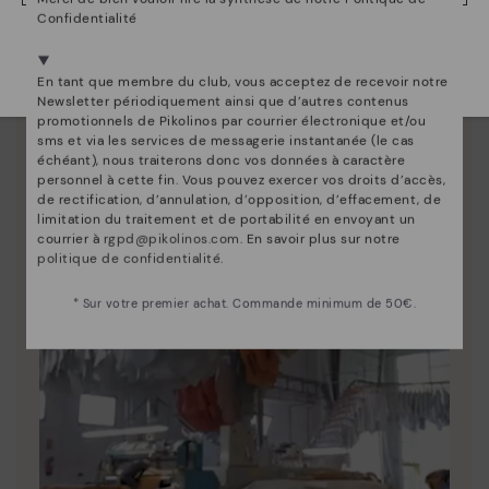
Depuis 1984, nous nous efforçons de rendre chaque
Confidentialité
chaussure unique.
Nous sommes présents dans plus de 29 boutiques
Sélectionnez la vôtre
ici
.
En tant que membre du club, vous acceptez de recevoir notre
Newsletter périodiquement ainsi que d’autres contenus
promotionnels de Pikolinos par courrier électronique et/ou
sms et via les services de messagerie instantanée (le cas
échéant), nous traiterons donc vos données à caractère
personnel à cette fin. Vous pouvez exercer vos droits d’accès,
de rectification, d’annulation, d’opposition, d’effacement, de
limitation du traitement et de portabilité en envoyant un
courrier à
rgpd@pikolinos.com
. En savoir plus sur notre
politique de confidentialité
.
* Sur votre premier achat. Commande minimum de 50€.