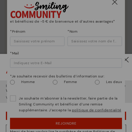
et bénéficiez de -5 € de bienvenue et d’autres avantages*
*Prénom
*Nom
*Mail
Attention !
*Je souhaite recevoir des bulletins d’information sur:
Homme
Femme
Les deux
Il semble que vous êtes en
États-Unis
et vous allez accéder au site
Web de
Belgique
.
Voulez-vous aller sur le site Web de
États-Unis
?
Je souhaite m’abonner à la newsletter, faire partie de la
Smiling Community et bénéficier d’une remise
supplémentaire. J’accepte la
politique de confidentialité
OUPS... JE ME SUIS TROMPÉ, JE VEUX RESTER EN ÉTATS-UNIS
La nature de Pikolinos
REJOINDRE
Découvrez suite
NON, JE VEUX ALLER SUR LE SITE WEB DU BELGIQUE
Merci de bien vouloir lire la synthèse de notre Politique de