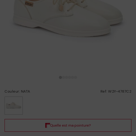
Couleur: NATA
Ref: W2Y-4787C2
choisi/ie