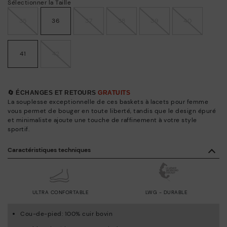
Sélectionner la Taille
35
36
37
38
39
40
41
42
🔄 ÉCHANGES ET RETOURS
GRATUITS
La souplesse exceptionnelle de ces baskets à lacets pour femme
vous permet de bouger en toute liberté, tandis que le design épuré
et minimaliste ajoute une touche de raffinement à votre style
sportif.
Caractéristiques techniques
ULTRA CONFORTABLE
LWG - DURABLE
Cou-de-pied: 100% cuir bovin