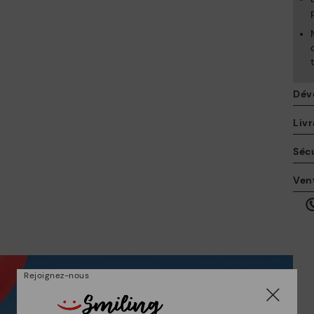
Dév
Livr
Sécu
La
Ven
po
en
ici
Rejoignez-nous