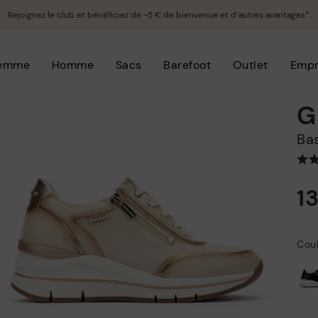
Rejoignez le club et bénéficiez de -5 € de bienvenue et d’autres avantages*.
emme
Homme
Sacs
Barefoot
Outlet
Empr
G
B
1
Coul