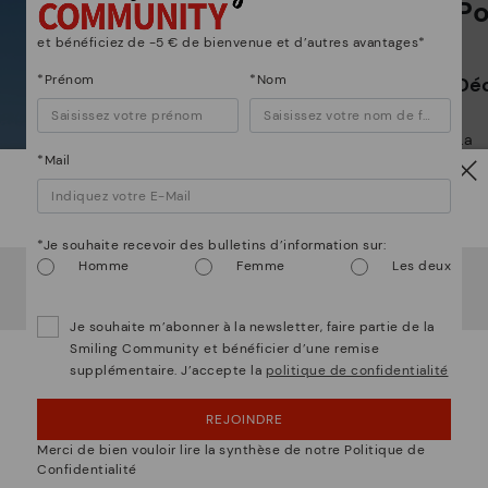
Po
et bénéficiez de -5 € de bienvenue et d’autres avantages*
Po
*Prénom
*Nom
Déc
*L
gr
La 
ne
*Mail
d’a
Attention !
La 
mat
*Je souhaite recevoir des bulletins d’information sur:
incr
Homme
Femme
Les deux
Il semble que vous êtes en
États-Unis
et vous allez
et l
accéder au site Web de
Belgique
.
Voulez-vous aller sur le site Web de
États-Unis
?
Je souhaite m’abonner à la newsletter, faire partie de la
Smiling Community et bénéficier d’une remise
supplémentaire. J’accepte la
politique de confidentialité
OUPS... JE ME SUIS TROMPÉ, JE VEUX RESTER
EN ÉTATS-UNIS
REJOINDRE
NON, JE VEUX ALLER SUR LE SITE WEB DU
Merci de bien vouloir lire la synthèse de notre Politique de
BELGIQUE
Confidentialité