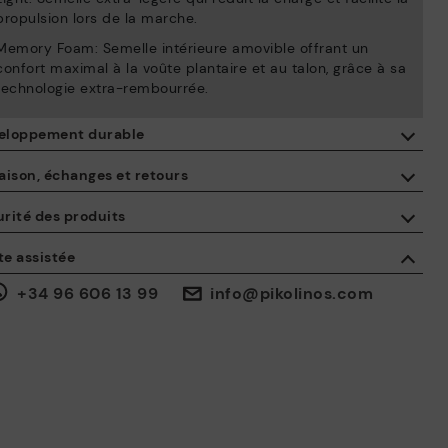
propulsion lors de la marche.
Memory Foam: Semelle intérieure amovible offrant un
confort maximal à la voûte plantaire et au talon, grâce à sa
technologie extra-rembourrée.
eloppement durable
En achetant ce produit, vous soutenez une fabrication éco-
aison, échanges et retours
responsable du cuir via le Leather Working Group.
rité des produits
ISO 14006 Ecodesign: Notre collection inscrit la conception de
Livraison gratuite à partir de 50 € d'achat.
ces modèles sous le signe de l’étude des impacts
 sécurité de nos produits nous tient à cœur. La vôtre aussi. C'est
te assistée
environnementaux au cours de tout le cycle de vie des produits,
urquoi nous avons créé un espace où vous pouvez nous contacter
en vue de les minimiser.
 cas d'incident ou de question sur la sécurité du produit.
30 jours pour les retours et les échanges*.
Faites-le
+34 96 606 13 99
info@pikolinos.com
.
Via
ou dans
.
Mon compte
les points d'accès
ISO 14001 Environmental management systems: Notre ambition
est le respect de l’environnement et de réduire au minimum les
effets polluants dans nos procédés.
Click and collect.
Nous contrôlons la durabilité sociale et environnementale de
toute la chaîne d'approvisionnement, grâce aux audits BSCI
Garantie Pikolinos.
certifiés par Amfori.