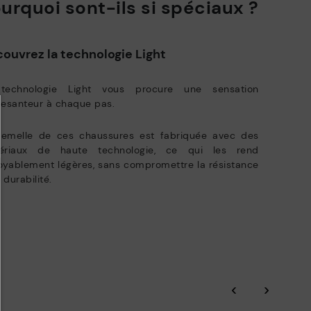
urquoi sont-ils si spéciaux ?
Zero Waste: Dans cet esprit, nous mettons en exergue les
matières premières en réduisant ainsi la production de déchets
et en valorisant leur réutilisation.
ur plus d'informations sur les envois cliquez
.
ici
ouvrez la technologie Light
Pikolinos axe ses efforts sur la durabilité de tous ses matériaux et
des processus de production.
ivraisons gratuites pour commandes supérieures à 50€ - retours
atuits. Délai de retour étendu à 60 jours pour les abonnés à la
technologie Light vous procure une sensation
EN SAVOIR PLUS
wsletter et membres du Club.
pesanteur à chaque pas.
semelle de ces chaussures est fabriquée avec des
ériaux de haute technologie, ce qui les rend
oyablement légères, sans compromettre la résistance
a durabilité.
‹
›