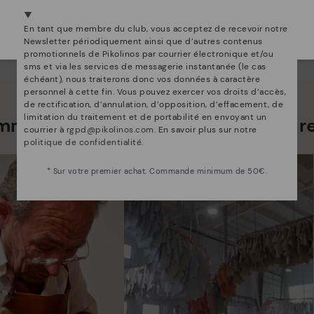
Nous sommes présents dans plus de 29 boutiques
Sélectionnez la vôtre
ici
.
En tant que membre du club, vous acceptez de recevoir notre
Newsletter périodiquement ainsi que d’autres contenus
promotionnels de Pikolinos par courrier électronique et/ou
sms et via les services de messagerie instantanée (le cas
échéant), nous traiterons donc vos données à caractère
personnel à cette fin. Vous pouvez exercer vos droits d’accès,
de rectification, d’annulation, d’opposition, d’effacement, de
limitation du traitement et de portabilité en envoyant un
mmes bien plus que des chaussur
courrier à
rgpd@pikolinos.com
. En savoir plus sur notre
politique de confidentialité
.
* Sur votre premier achat. Commande minimum de 50€.