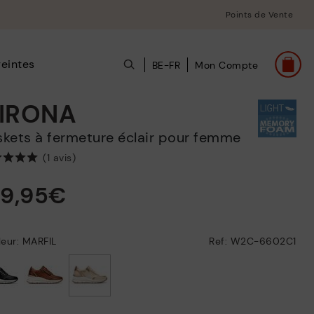
Points de Vente
eintes
BE-FR
Mon Compte
IRONA
askets à fermeture éclair pour femme
(1 avis)
39,95€
eur: MARFIL
Ref: W2C-6602C1
choisi/ie