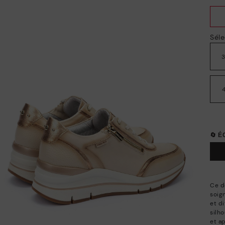
Séle
🔄 
Ce d
soig
et d
silho
et a