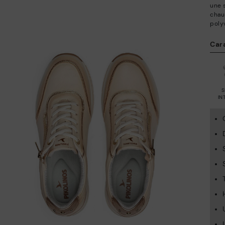
une 
chau
poly
Car
S
IN
A