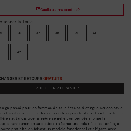
ctionner la Taille
35
36
37
38
39
40
41
42
ÉCHANGES ET RETOURS
GRATUITS
AJOUTER AU PANIER
esign pensé pour les femmes de tous âges se distingue par son style
né et sophistiqué. Les clous décoratifs apportent une touche actuelle
ifférente, tandis que la légère semelle compensée allonge la
uette sans renoncer au confort. La fermeture éclair facilite l'enfilage
pporte praticité, en faisant un modèle fonctionnel et élégant. Avec