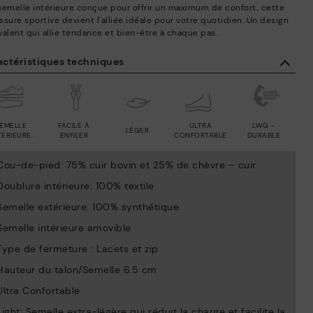
semelle intérieure conçue pour offrir un maximum de confort, cette
ssure sportive devient l'alliée idéale pour votre quotidien. Un design
valent qui allie tendance et bien-être à chaque pas.
actéristiques techniques
EMELLE
FACILE À
ULTRA
LWG -
LÉGER
TÉRIEURE
ENFILER
CONFORTABLE
DURABLE
MOVIBLE
Cou-de-pied: 75% cuir bovin et 25% de chèvre – cuir
Doublure intérieure: 100% textile
Semelle extérieure: 100% synthétique
Semelle intérieure amovible
Type de fermeture : Lacets et zip
Hauteur du talon/Semelle 6.5 cm
Ultra Confortable
Light: Semelle extra-légère qui réduit la charge et facilite la