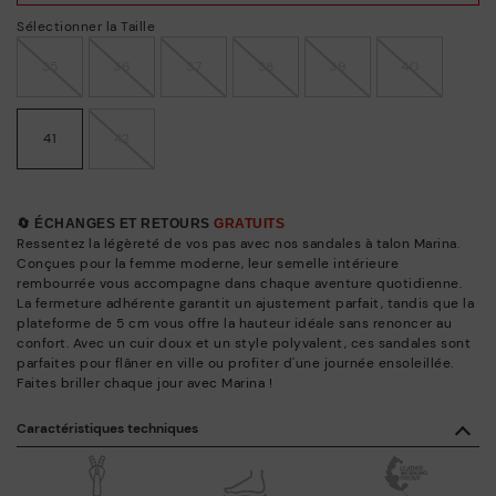
Sélectionner la Taille
35
36
37
38
39
40
41
42
🔄 ÉCHANGES ET RETOURS
GRATUITS
Ressentez la légèreté de vos pas avec nos sandales à talon Marina.
Conçues pour la femme moderne, leur semelle intérieure
rembourrée vous accompagne dans chaque aventure quotidienne.
La fermeture adhérente garantit un ajustement parfait, tandis que la
plateforme de 5 cm vous offre la hauteur idéale sans renoncer au
confort. Avec un cuir doux et un style polyvalent, ces sandales sont
parfaites pour flâner en ville ou profiter d'une journée ensoleillée.
Faites briller chaque jour avec Marina !
Caractéristiques techniques