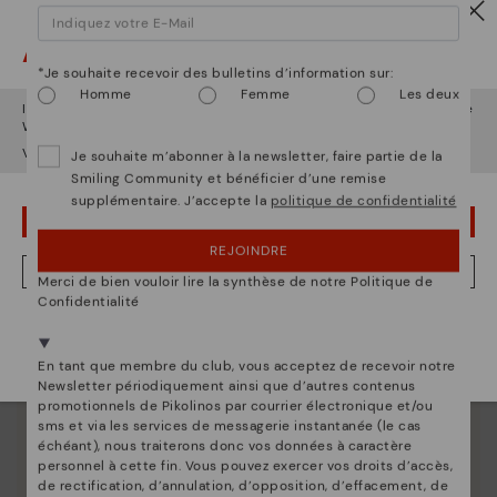
La nature de Pikolinos
Attention !
Découvrez suite
*Je souhaite recevoir des bulletins d’information sur:
Depuis 1984, nous nous efforçons de rendre chaque
Homme
Femme
Les deux
Il semble que vous êtes en
États-Unis
et vous allez accéder au site
chaussure unique.
Web de
Belgique
.
Voulez-vous aller sur le site Web de
États-Unis
?
Je souhaite m’abonner à la newsletter, faire partie de la
Smiling Community et bénéficier d’une remise
supplémentaire. J’accepte la
politique de confidentialité
OUPS... JE ME SUIS TROMPÉ, JE VEUX RESTER EN ÉTATS-UNIS
REJOINDRE
NON, JE VEUX ALLER SUR LE SITE WEB DU BELGIQUE
Merci de bien vouloir lire la synthèse de notre Politique de
Confidentialité
Nous sommes présents dans plus de 29 boutiques
Sélectionnez la vôtre
ici
.
En tant que membre du club, vous acceptez de recevoir notre
Newsletter périodiquement ainsi que d’autres contenus
promotionnels de Pikolinos par courrier électronique et/ou
sms et via les services de messagerie instantanée (le cas
échéant), nous traiterons donc vos données à caractère
personnel à cette fin. Vous pouvez exercer vos droits d’accès,
de rectification, d’annulation, d’opposition, d’effacement, de