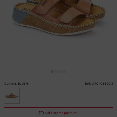
Couleur: BLUSH
Ref: W1C-0865C3
choisi/ie