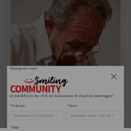
Rejoignez-nous
et bénéficiez de -5 € de bienvenue et d’autres avantages*
*Prénom
*Nom
*Mail