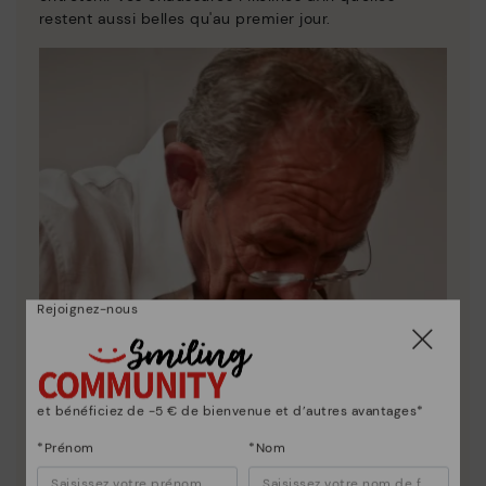
restent aussi belles qu'au premier jour.
Rejoignez-nous
et bénéficiez de -5 € de bienvenue et d’autres avantages*
*Prénom
*Nom