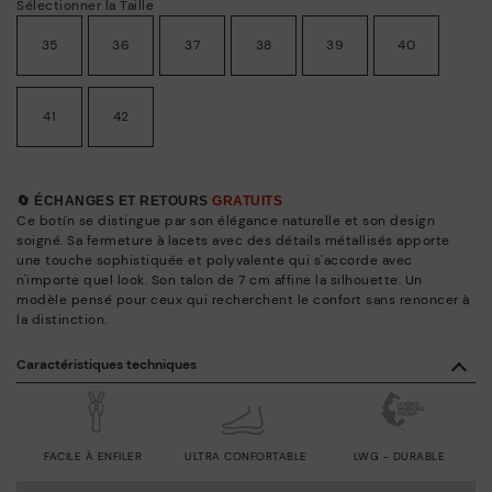
Sélectionner la Taille
35
36
37
38
39
40
41
42
🔄 ÉCHANGES ET RETOURS
GRATUITS
Ce botín se distingue par son élégance naturelle et son design
soigné. Sa fermeture à lacets avec des détails métallisés apporte
une touche sophistiquée et polyvalente qui s'accorde avec
n'importe quel look. Son talon de 7 cm affine la silhouette. Un
modèle pensé pour ceux qui recherchent le confort sans renoncer à
la distinction.
Caractéristiques techniques
FACILE À ENFILER
ULTRA CONFORTABLE
LWG - DURABLE