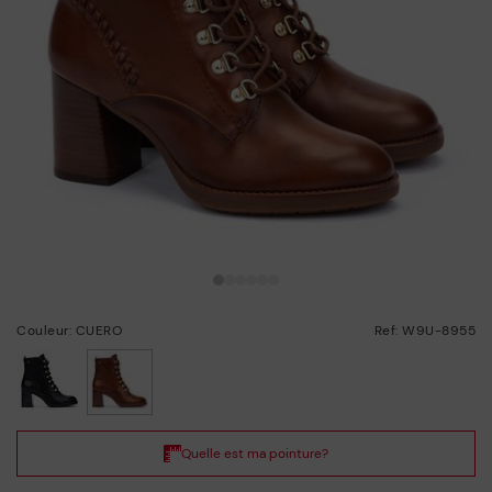
Couleur: CUERO
Ref: W9U-8955
choisi/ie