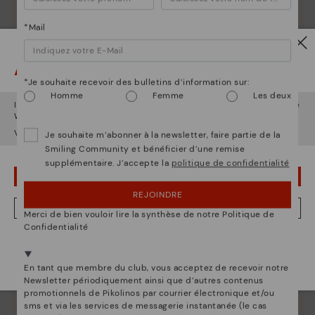
*Mail
Attention !
La nature de Pikolinos
*Je souhaite recevoir des bulletins d’information sur:
Découvrez suite
Homme
Femme
Les deux
Il semble que vous êtes en
États-Unis
et vous allez accéder au site
Depuis 1984, nous nous efforçons de rendre chaque
Web de
Belgique
.
chaussure unique.
Voulez-vous aller sur le site Web de
États-Unis
?
Je souhaite m’abonner à la newsletter, faire partie de la
Smiling Community et bénéficier d’une remise
supplémentaire. J’accepte la
politique de confidentialité
OUPS... JE ME SUIS TROMPÉ, JE VEUX RESTER EN ÉTATS-UNIS
REJOINDRE
NON, JE VEUX ALLER SUR LE SITE WEB DU BELGIQUE
Merci de bien vouloir lire la synthèse de notre Politique de
Confidentialité
Nous sommes présents dans plus de 29 boutiques
Sélectionnez la vôtre
ici
.
En tant que membre du club, vous acceptez de recevoir notre
Newsletter périodiquement ainsi que d’autres contenus
promotionnels de Pikolinos par courrier électronique et/ou
sms et via les services de messagerie instantanée (le cas