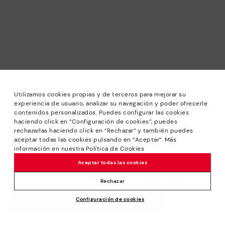
Utilizamos cookies propias y de terceros para mejorar su
experiencia de usuario, analizar su navegación y poder ofrecerle
contenidos personalizados. Puedes configurar las cookies
haciendo click en “Configuración de cookies”, puedes
rechazarlas haciendo click en “Rechazar” y también puedes
*PRIX RONDS: Jusqu’à -40% sur les modèles de la saison.
aceptar todas las cookies pulsando en “Aceptar”. Más
Réductions sur les produits sélectionnés. Offre non
información en nuestra Política de Cookies
cumulable avec d’autres promotions ou remises spéciales.
Aceptar todas las cookies
Valable dans la boutique en ligne www.pikolinos.com ainsi
que dans les magasins Pikolinos. Jusqu’à 23 h 59 CEST
Rechazar
(Brussels, Copenhagen, Madrid, Paris) du 31/08/2026.
Configuración de cookies
154,95€
AJOUTER AU PANIER
*Jusqu’à -50% Réductions Extra Outlet. Réductions sur
produits sélectionnés. Offre non cumulable avec d’autres
promotions ou remises spéciales. Valable dans la boutique