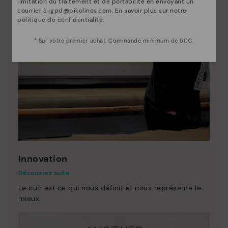
limitation du traitement et de portabilité en envoyant un
courrier à
rgpd@pikolinos.com
. En savoir plus sur notre
politique de confidentialité
.
* Sur votre premier achat. Commande minimum de 50€.
Innovation
Découvrez suite
Le cuir est ce qui nous définit et nous représente le
mieux.