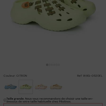
Couleur: CITRON
Ref: W8G-0520EL
choisi/ie