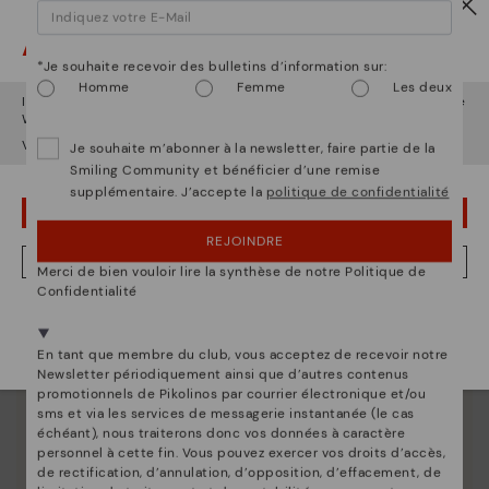
Attention !
*Je souhaite recevoir des bulletins d’information sur:
Homme
Femme
Les deux
Il semble que vous êtes en
États-Unis
et vous allez accéder au site
Web de
Belgique
.
Voulez-vous aller sur le site Web de
États-Unis
?
Je souhaite m’abonner à la newsletter, faire partie de la
La nature de Pikolinos
Smiling Community et bénéficier d’une remise
supplémentaire. J’accepte la
politique de confidentialité
Découvrez suite
OUPS... JE ME SUIS TROMPÉ, JE VEUX RESTER EN ÉTATS-UNIS
Depuis 1984, nous nous efforçons de rendre chaque
REJOINDRE
chaussure unique.
NON, JE VEUX ALLER SUR LE SITE WEB DU BELGIQUE
Merci de bien vouloir lire la synthèse de notre Politique de
Confidentialité
Nous sommes présents dans plus de 29 boutiques
Sélectionnez la vôtre
ici
.
En tant que membre du club, vous acceptez de recevoir notre
Newsletter périodiquement ainsi que d’autres contenus
promotionnels de Pikolinos par courrier électronique et/ou
sms et via les services de messagerie instantanée (le cas
échéant), nous traiterons donc vos données à caractère
personnel à cette fin. Vous pouvez exercer vos droits d’accès,
de rectification, d’annulation, d’opposition, d’effacement, de