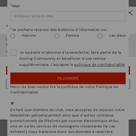
*Mail
Attention !
*Je souhaite recevoir des bulletins d’information sur:
La nature de Pikolinos
Homme
Femme
Les deux
Il semble que vous êtes en
États-Unis
et vous allez accéder au site
Découvrez suite
Web de
Belgique
.
Voulez-vous aller sur le site Web de
États-Unis
?
Depuis 1984, nous nous efforçons de rendre chaque
Je souhaite m’abonner à la newsletter, faire partie de la
chaussure unique.
Smiling Community et bénéficier d’une remise
supplémentaire. J’accepte la
politique de confidentialité
OUPS... JE ME SUIS TROMPÉ, JE VEUX RESTER EN ÉTATS-UNIS
REJOINDRE
NON, JE VEUX ALLER SUR LE SITE WEB DU BELGIQUE
Merci de bien vouloir lire la synthèse de notre Politique de
Confidentialité
Nous sommes présents dans plus de 29 boutiques
Sélectionnez la vôtre
ici
.
En tant que membre du club, vous acceptez de recevoir notre
Newsletter périodiquement ainsi que d’autres contenus
promotionnels de Pikolinos par courrier électronique et/ou
sms et via les services de messagerie instantanée (le cas
échéant), nous traiterons donc vos données à caractère