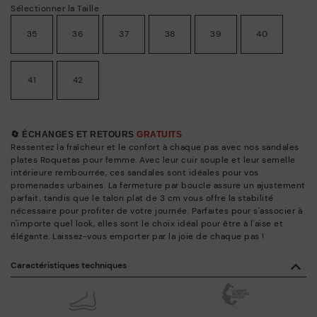
Sélectionner la Taille
35
36
37
38
39
40
41
42
🔄 ÉCHANGES ET RETOURS
GRATUITS
Ressentez la fraîcheur et le confort à chaque pas avec nos sandales
plates Roquetas pour femme. Avec leur cuir souple et leur semelle
intérieure rembourrée, ces sandales sont idéales pour vos
promenades urbaines. La fermeture par boucle assure un ajustement
parfait, tandis que le talon plat de 3 cm vous offre la stabilité
nécessaire pour profiter de votre journée. Parfaites pour s'associer à
n'importe quel look, elles sont le choix idéal pour être à l'aise et
élégante. Laissez-vous emporter par la joie de chaque pas !
Caractéristiques techniques