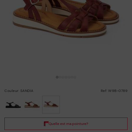
Couleur: SANDIA
Ref: W9B-0789
choisi/ie