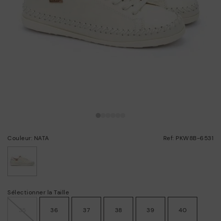
Couleur: NATA
Ref: PKW8B-6531
choisi/ie
Sélectionner la Taille
35
36
37
38
39
40