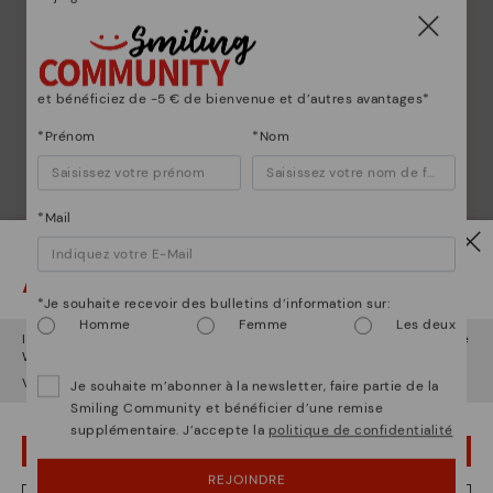
et bénéficiez de -5 € de bienvenue et d’autres avantages*
*Prénom
*Nom
*Mail
Attention !
*Je souhaite recevoir des bulletins d’information sur:
Homme
Femme
Les deux
Il semble que vous êtes en
États-Unis
et vous allez accéder au site
Web de
Belgique
.
Voulez-vous aller sur le site Web de
États-Unis
?
Je souhaite m’abonner à la newsletter, faire partie de la
Smiling Community et bénéficier d’une remise
supplémentaire. J’accepte la
politique de confidentialité
La nature de Pikolinos
OUPS... JE ME SUIS TROMPÉ, JE VEUX RESTER EN ÉTATS-UNIS
Découvrez suite
REJOINDRE