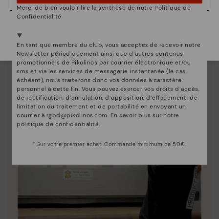
NON, JE VEUX ALLER SUR LE SITE WEB DU BELGIQUE
Depuis 1984, nous nous efforçons de rendre chaque
Merci de bien vouloir lire la synthèse de notre Politique de
chaussure unique.
Confidentialité
Nous sommes présents dans plus de 29 boutiques
Sélectionnez la vôtre
ici
.
En tant que membre du club, vous acceptez de recevoir notre
Newsletter périodiquement ainsi que d’autres contenus
promotionnels de Pikolinos par courrier électronique et/ou
sms et via les services de messagerie instantanée (le cas
échéant), nous traiterons donc vos données à caractère
personnel à cette fin. Vous pouvez exercer vos droits d’accès,
de rectification, d’annulation, d’opposition, d’effacement, de
limitation du traitement et de portabilité en envoyant un
courrier à
rgpd@pikolinos.com
. En savoir plus sur notre
politique de confidentialité
.
* Sur votre premier achat. Commande minimum de 50€.