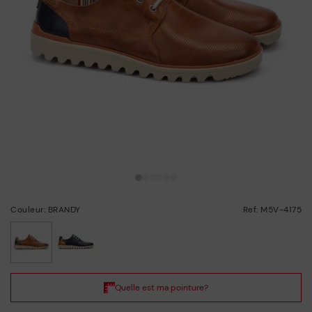
Couleur: BRANDY
Ref: M5V-4175
choisi/ie