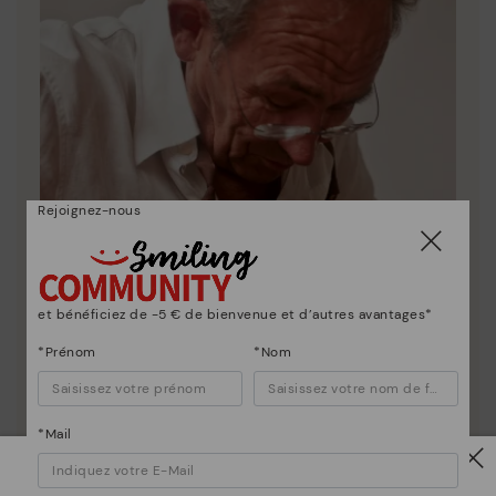
Rejoignez-nous
et bénéficiez de -5 € de bienvenue et d’autres avantages*
*Prénom
*Nom
*Mail
La nature de Pikolinos
Découvrez suite