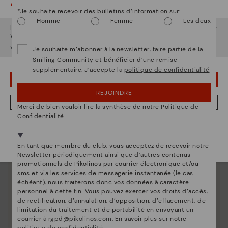
Attention !
Depuis 1984, nous nous efforçons de rendre chaque
*Je souhaite recevoir des bulletins d’information sur:
chaussure unique.
Homme
Femme
Les deux
Il semble que vous êtes en
États-Unis
et vous allez accéder au site
Web de
Belgique
.
Voulez-vous aller sur le site Web de
États-Unis
?
Je souhaite m’abonner à la newsletter, faire partie de la
Smiling Community et bénéficier d’une remise
supplémentaire. J’accepte la
politique de confidentialité
OUPS... JE ME SUIS TROMPÉ, JE VEUX RESTER EN ÉTATS-UNIS
REJOINDRE
NON, JE VEUX ALLER SUR LE SITE WEB DU BELGIQUE
Merci de bien vouloir lire la synthèse de notre Politique de
Confidentialité
Nous sommes présents dans plus de 29 boutiques
Sélectionnez la vôtre
ici
.
En tant que membre du club, vous acceptez de recevoir notre
Newsletter périodiquement ainsi que d’autres contenus
promotionnels de Pikolinos par courrier électronique et/ou
sms et via les services de messagerie instantanée (le cas
échéant), nous traiterons donc vos données à caractère
personnel à cette fin. Vous pouvez exercer vos droits d’accès,
de rectification, d’annulation, d’opposition, d’effacement, de
limitation du traitement et de portabilité en envoyant un
courrier à
rgpd@pikolinos.com
. En savoir plus sur notre