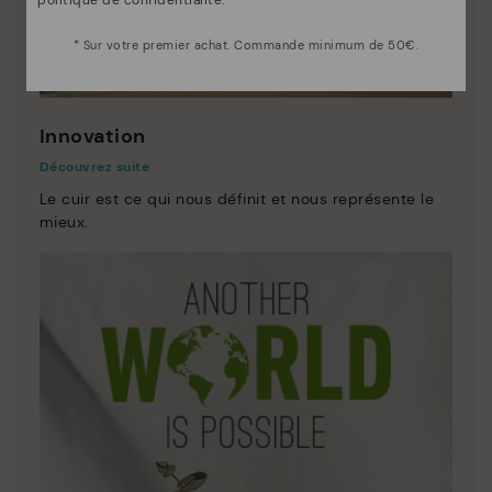
politique de confidentialité
.
* Sur votre premier achat. Commande minimum de 50€.
Innovation
Découvrez suite
Le cuir est ce qui nous définit et nous représente le
mieux.