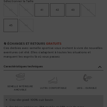
Sélectionner la Taille
39
40
41
42
43
44
45
46
🔄 ÉCHANGES ET RETOURS
GRATUITS
Ces derbies avec semelle sportive vous invitent à vivre de nouvelles
aventures cet été. Elles s'adaptent à toutes les situations et
marquent les esprits là où vous passez.
Caractéristiques techniques
SEMELLE INTÉRIEURE
ULTRA CONFORTABLE
LWG - DURABLE
AMOVIBLE
Cou-de-pied: 100% cuir bovin
Doublure intérieure: 75% textile et 25% cuir de porc