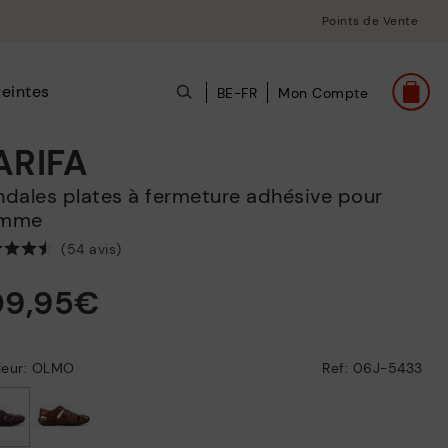
Points de Vente
eintes
BE-FR
Mon Compte
ARIFA
mme
(54 avis)
09,95€
leur: OLMO
Ref: 06J-5433