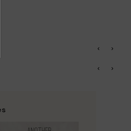
‹
›
‹
›
es