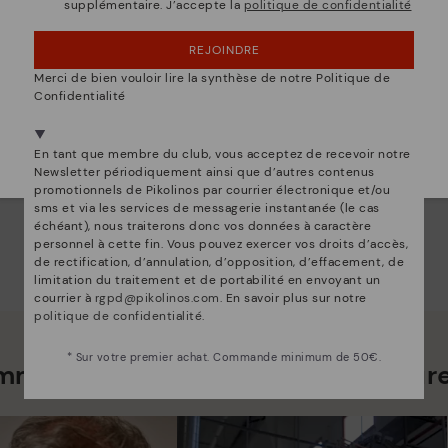
supplémentaire. J’accepte la
politique de confidentialité
OUPS... JE ME SUIS TROMPÉ, JE VEUX RESTER
EN ÉTATS-UNIS
REJOINDRE
NON, JE VEUX ALLER SUR LE SITE WEB DU
COMPLEMENTOS
Merci de bien vouloir lire la synthèse de notre Politique de
BELGIQUE
Porte-cartes en cuir
Confidentialité
Nous sommes présents dans plus de 29 boutiques
Sélectionnez la vôtre
ici
.
En tant que membre du club, vous acceptez de recevoir notre
Newsletter périodiquement ainsi que d’autres contenus
promotionnels de Pikolinos par courrier électronique et/ou
sms et via les services de messagerie instantanée (le cas
échéant), nous traiterons donc vos données à caractère
personnel à cette fin. Vous pouvez exercer vos droits d’accès,
de rectification, d’annulation, d’opposition, d’effacement, de
limitation du traitement et de portabilité en envoyant un
courrier à
rgpd@pikolinos.com
. En savoir plus sur notre
politique de confidentialité
.
* Sur votre premier achat. Commande minimum de 50€.
mmes bien plus que des chaussur