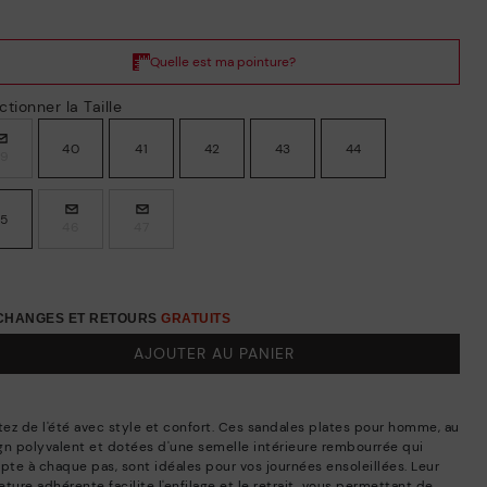
ctionner la Taille
40
41
42
43
44
39
45
46
47
ÉCHANGES ET RETOURS
GRATUITS
AJOUTER AU PANIER
itez de l'été avec style et confort. Ces sandales plates pour homme, au
gn polyvalent et dotées d'une semelle intérieure rembourrée qui
apte à chaque pas, sont idéales pour vos journées ensoleillées. Leur
ture adhérente facilite l'enfilage et le retrait, vous permettant de