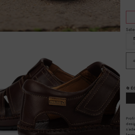
Séle
🔄 
Prof
desi
s'ad
ferme