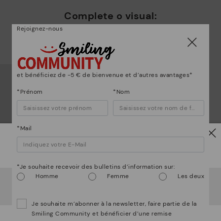
ne
Complete o visual:
Rejoignez-nous
et bénéficiez de -5 € de bienvenue et d’autres avantages*
*Prénom
*Nom
*Mail
Attention !
*Je souhaite recevoir des bulletins d’information sur:
Homme
Femme
Les deux
Il semble que vous êtes en
États-Unis
et vous allez
accéder au site Web de
Belgique
.
Voulez-vous aller sur le site Web de
États-Unis
?
Je souhaite m’abonner à la newsletter, faire partie de la
Smiling Community et bénéficier d’une remise