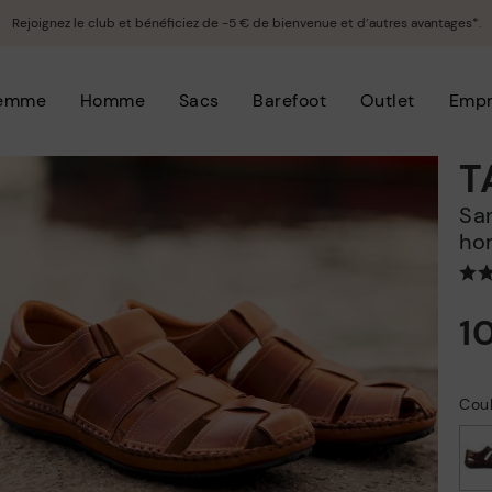
Rejoignez le club et bénéficiez de -5 € de bienvenue et d’autres avantages*.
emme
Homme
Sacs
Barefoot
Outlet
Empr
T
Sandales plates à fermeture adhésive pour
ho
1
Cou
choisi/ie