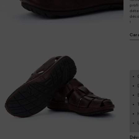
profi
déte
décon
!
Car
Dév