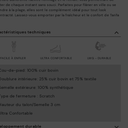
ter de chaque instant sans souci. Parfaites pour flâner en ville ou se
ndre à la plage, elles sont le complément idéal pour tout look
tracté. Laissez-vous emporter par la fraîcheur et le confort de Tarifa
actéristiques techniques
FACILE À ENFILER
ULTRA CONFORTABLE
LWG - DURABLE
Cou-de-pied: 100% cuir bovin
Doublure intérieure: 25% cuir bovin et 75% textile
Semelle extérieure: 100% synthétique
Type de fermeture : Scratch
Hauteur du talon/Semelle 3 cm
Ultra Confortable
eloppement durable