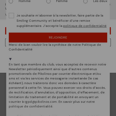
Homme
Femme
Les deux
Il semble que vous êtes en
États-Unis
et vous allez accéder au site
Web de
Belgique
.
Voulez-vous aller sur le site Web de
États-Unis
?
Je souhaite m’abonner à la newsletter, faire partie de la
Smiling Community et bénéficier d’une remise
Entretien des chaussures
supplémentaire. J’accepte la
politique de confidentialité
Découvrez suite
OUPS... JE ME SUIS TROMPÉ, JE VEUX RESTER EN ÉTATS-UNIS
Nous vous donnons les clés pour nettoyer et
REJOINDRE
entretenir vos chaussures Pikolinos afin qu'elles
NON, JE VEUX ALLER SUR LE SITE WEB DU BELGIQUE
Merci de bien vouloir lire la synthèse de notre Politique de
restent aussi belles qu'au premier jour.
Confidentialité
Nous sommes présents dans plus de 29 boutiques
Sélectionnez la vôtre
ici
.
En tant que membre du club, vous acceptez de recevoir notre
Newsletter périodiquement ainsi que d’autres contenus
promotionnels de Pikolinos par courrier électronique et/ou
sms et via les services de messagerie instantanée (le cas
échéant), nous traiterons donc vos données à caractère
personnel à cette fin. Vous pouvez exercer vos droits d’accès,
de rectification, d’annulation, d’opposition, d’effacement, de
limitation du traitement et de portabilité en envoyant un
courrier à
rgpd@pikolinos.com
. En savoir plus sur notre
politique de confidentialité
.