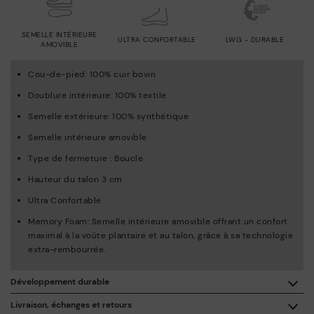
SEMELLE INTÉRIEURE
ULTRA CONFORTABLE
LWG - DURABLE
AMOVIBLE
Cou-de-pied: 100% cuir bovin
Doublure intérieure: 100% textile
Semelle extérieure: 100% synthétique
Semelle intérieure amovible
Type de fermeture : Boucle
Hauteur du talon 3 cm
Ultra Confortable
Memory Foam: Semelle intérieure amovible offrant un confort
maximal à la voûte plantaire et au talon, grâce à sa technologie
extra-rembourrée.
Développement durable
En achetant ce produit, vous soutenez une fabrication éco-
Livraison, échanges et retours