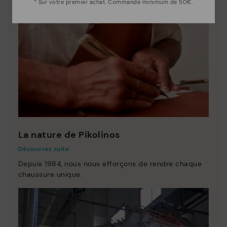
* Sur votre premier achat. Commande minimum de 50€.
La nature de Pikolinos
Découvrez suite
Depuis 1984, nous nous efforçons de rendre chaque
chaussure unique.