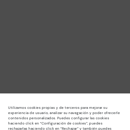
Utilizamos cookies propias y de terceros para mejorar su
experiencia de usuario, analizar su navegación y poder ofrecerle
contenidos personalizados. Puedes configurar las cookies
haciendo click en “Configuración de cookies”, puedes
rechazarlas haciendo click en “Rechazar” y también puedes