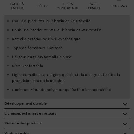
FACILE À
ULTRA
LWG -
LÉGER
COOLMAX
ENFILER
CONFORTABLE
DURABLE
Cou-de-pied: 75% cuir bovin et 25% textile
Doublure intérieure: 25% cuir bovin et 75% textile
Semelle extérieure: 100% synthétique
Type de fermeture : Scratch
Hauteur du talon/Semelle 4.5 cm
Ultra Confortable
Light: Semelle extra-légère qui réduit la charge et facilite la
propulsion lors de la marche.
Coolmax : Fibre de polyester qui facilite la respirabilité.
Développement durable
En achetant ce produit, vous soutenez une fabrication éco-
Livraison, échanges et retours
responsable du cuir via le Leather Working Group.
Sécurité des produits
Livraison gratuite à partir de 50 € d'achat.
ISO 14006 Ecodesign: Notre collection inscrit la conception
La sécurité de nos produits nous tient à cœur. La vôtre aussi.
Vente assistée