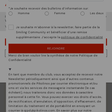
Attention !
Entretien des chaussures
*Je souhaite recevoir des bulletins d’information sur:
Homme
Femme
Les deux
Découvrez suite
Il semble que vous êtes en
États-Unis
et vous allez accéder au site
Web de
Belgique
.
Nous vous donnons les clés pour nettoyer et
Voulez-vous aller sur le site Web de
États-Unis
?
entretenir vos chaussures Pikolinos afin qu'elles
Je souhaite m’abonner à la newsletter, faire partie de la
restent aussi belles qu'au premier jour.
Smiling Community et bénéficier d’une remise
supplémentaire. J’accepte la
politique de confidentialité
OUPS... JE ME SUIS TROMPÉ, JE VEUX RESTER EN ÉTATS-UNIS
REJOINDRE
NON, JE VEUX ALLER SUR LE SITE WEB DU BELGIQUE
Merci de bien vouloir lire la synthèse de notre Politique de
Confidentialité
Nous sommes présents dans plus de 29 boutiques
Sélectionnez la vôtre
ici
.
En tant que membre du club, vous acceptez de recevoir notre
Newsletter périodiquement ainsi que d’autres contenus
promotionnels de Pikolinos par courrier électronique et/ou
sms et via les services de messagerie instantanée (le cas
échéant), nous traiterons donc vos données à caractère
personnel à cette fin. Vous pouvez exercer vos droits d’accès,
de rectification, d’annulation, d’opposition, d’effacement, de
limitation du traitement et de portabilité en envoyant un
courrier à
rgpd@pikolinos.com
. En savoir plus sur notre