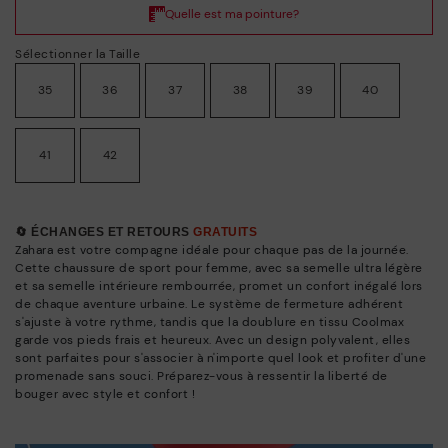
Sélectionner la Taille
35
36
37
38
39
40
41
42
🔄 ÉCHANGES ET RETOURS
GRATUITS
Zahara est votre compagne idéale pour chaque pas de la journée.
Cette chaussure de sport pour femme, avec sa semelle ultra légère
et sa semelle intérieure rembourrée, promet un confort inégalé lors
de chaque aventure urbaine. Le système de fermeture adhérent
s'ajuste à votre rythme, tandis que la doublure en tissu Coolmax
garde vos pieds frais et heureux. Avec un design polyvalent, elles
sont parfaites pour s'associer à n'importe quel look et profiter d'une
promenade sans souci. Préparez-vous à ressentir la liberté de
bouger avec style et confort !