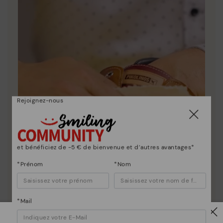
Rejoignez-nous
et bénéficiez de -5 € de bienvenue et d’autres avantages*
*Prénom
*Nom
*Mail