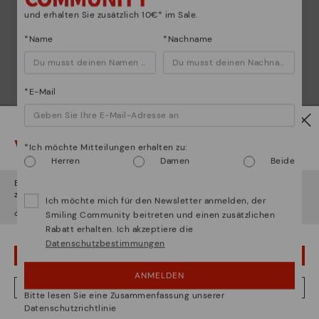
und erhalten Sie zusätzlich 10€* im Sale.
*Name
*Nachname
*E-Mail
Schuhpflege
Vorsicht!
Entdecken sie mehr
*Ich möchte Mitteilungen erhalten zu:
Herren
Damen
Beide
Wir geben Ihnen Tipps, wie Sie Ihre Pikolinos optimal
pflegen können.
Es scheint, dass Sie sich in
Usa
befinden und au
Deutschland
zugreifen werden.
Ich möchte mich für den Newsletter anmelden, der
¿Möchten Sie auf die Website von
Usa
gehen?
Smiling Community beitreten und einen zusätzlichen
Rabatt erhalten. Ich akzeptiere die
Datenschutzbestimmungen
UPS! DAS WAR EIN VERSEHEN, ICH BLEIBE IN USA
ANMELDEN
NEIN, ICH MÖCHTE DIE WEBSITE VON DEUTSCHLAND BESUCHEN
Bitte lesen Sie eine Zusammenfassung unserer
Datenschutzrichtlinie