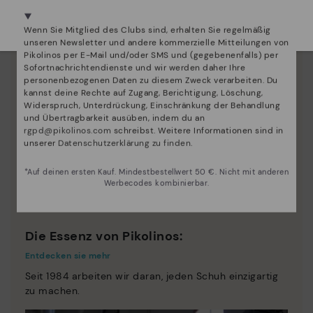
Wir sind in mehr als 29 filialen vertreten.
Wählen Sie
hier
ihre aus.
Wenn Sie Mitglied des Clubs sind, erhalten Sie regelmäßig
unseren Newsletter und andere kommerzielle Mitteilungen von
Pikolinos per E-Mail und/oder SMS und (gegebenenfalls) per
Sofortnachrichtendienste und wir werden daher Ihre
personenbezogenen Daten zu diesem Zweck verarbeiten. Du
kannst deine Rechte auf Zugang, Berichtigung, Löschung,
Widerspruch, Unterdrückung, Einschränkung der Behandlung
und Übertragbarkeit ausüben, indem du an
rgpd@pikolinos.com
schreibst. Weitere Informationen sind in
unserer
Datenschutzerklärung zu finden
.
*Auf deinen ersten Kauf. Mindestbestellwert 50 €. Nicht mit anderen
Werbecodes kombinierbar.
Die Essenz von Pikolinos:
Entdecken sie mehr
Seit 1984 arbeiten wir daran, jeden Schuh einzigartig
zu machen.