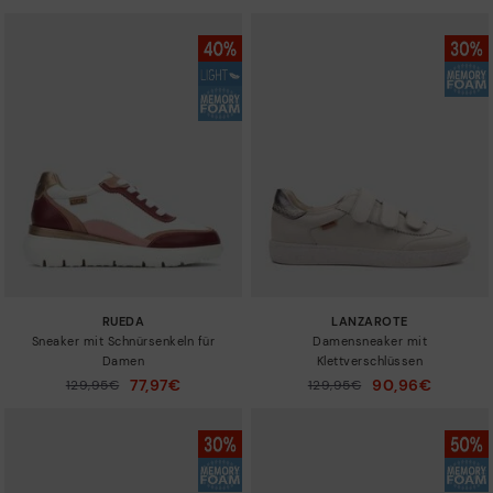
RUEDA
LANZAROTE
Sneaker mit Schnürsenkeln für
Damensneaker mit
Damen
Klettverschlüssen
77,97€
90,96€
Preis reduziert von
129,95€
Preis reduziert von
129,95€
auf
auf