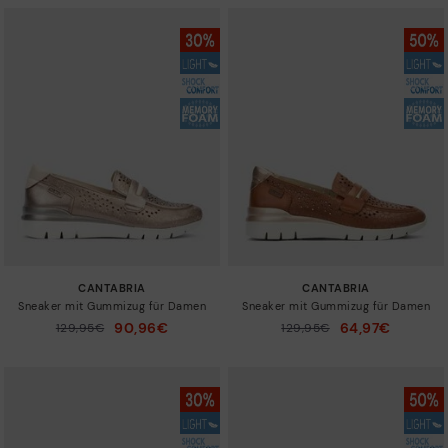
CANTABRIA
CANTABRIA
Sneaker mit Gummizug für Damen
Sneaker mit Gummizug für Damen
90,96€
64,97€
Preis reduziert von
129,95€
Preis reduziert von
129,95€
auf
auf