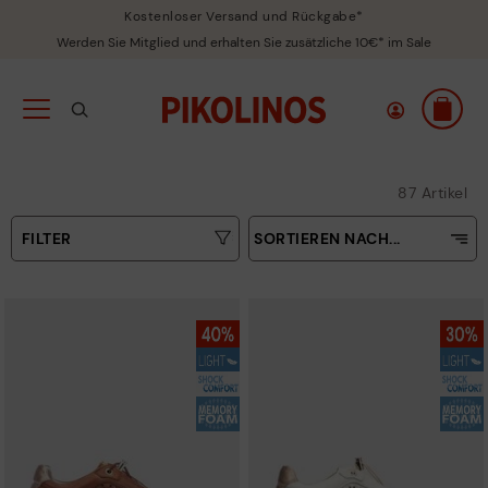
Kostenloser Versand und Rückgabe*
Werden Sie Mitglied und erhalten Sie zusätzliche 10€* im Sale
87 Artikel
FILTER
SORTIEREN NACH...
Aufsteigender Preis
Art
Absteigender Preis
Farben
Verkaufsrenner
Neuigkeiten
Größen