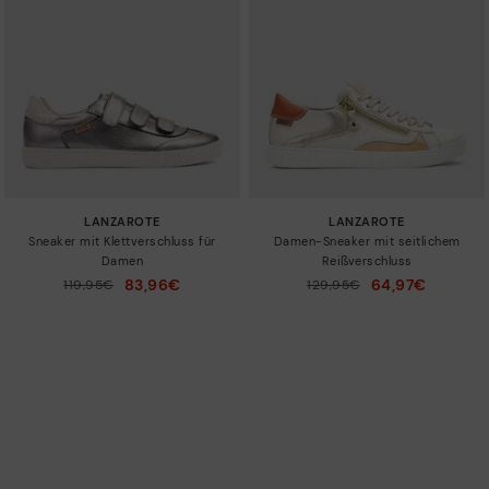
LANZAROTE
LANZAROTE
Sneaker mit Klettverschluss für
Damen-Sneaker mit seitlichem
Damen
Reißverschluss
83,96€
64,97€
Preis reduziert von
119,95€
Preis reduziert von
129,95€
auf
auf