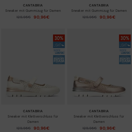
CANTABRIA
CANTABRIA
Sneaker mit Gummizug für Damen
Sneaker mit Gummizug für Damen
90,96€
90,96€
Preis reduziert von
129,95€
Preis reduziert von
129,95€
auf
auf
CANTABRIA
CANTABRIA
Sneaker mit Klettverschluss für
Sneaker mit Klettverschluss für
Damen
Damen
90,96€
90,96€
Preis reduziert von
129,95€
Preis reduziert von
129,95€
auf
auf