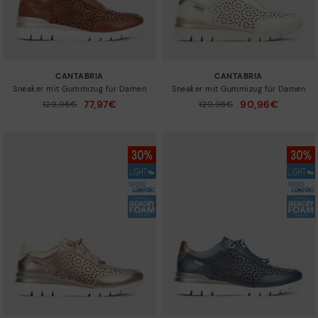
CANTABRIA
CANTABRIA
Sneaker mit Gummizug für Damen
Sneaker mit Gummizug für Damen
77,97€
90,96€
Preis reduziert von
129,95€
Preis reduziert von
129,95€
auf
auf