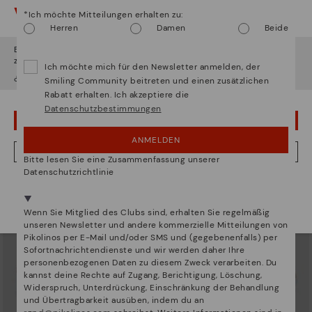
Vorsicht!
*Ich möchte Mitteilungen erhalten zu:
Herren
Damen
Beide
Es scheint, dass Sie sich in
Usa
befinden und au
Deutschland
zugreifen werden.
Ich möchte mich für den Newsletter anmelden, der
¿Möchten Sie auf die Website von
Usa
gehen?
ARRECIFE
RUEDA
Smiling Community beitreten und einen zusätzlichen
Sneaker mit Schnürung für Damen
Damen-Sneaker mit Plateauabsatz
Rabatt erhalten. Ich akzeptiere die
90,96€
77,97€
Preis reduziert von
129,95€
Preis reduziert von
129,95€
Datenschutzbestimmungen
auf
auf
UPS! DAS WAR EIN VERSEHEN, ICH BLEIBE IN USA
ANMELDEN
NEIN, ICH MÖCHTE DIE WEBSITE VON DEUTSCHLAND BESUCHEN
Bitte lesen Sie eine Zusammenfassung unserer
Datenschutzrichtlinie
Wir sind in mehr als 29 filialen vertreten.
Wählen Sie
hier
ihre aus.
Wenn Sie Mitglied des Clubs sind, erhalten Sie regelmäßig
unseren Newsletter und andere kommerzielle Mitteilungen von
Pikolinos per E-Mail und/oder SMS und (gegebenenfalls) per
Sofortnachrichtendienste und wir werden daher Ihre
personenbezogenen Daten zu diesem Zweck verarbeiten. Du
kannst deine Rechte auf Zugang, Berichtigung, Löschung,
Widerspruch, Unterdrückung, Einschränkung der Behandlung
und Übertragbarkeit ausüben, indem du an