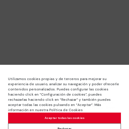
Utilizamos cookies propias y de terceros para mejorar su
experiencia de usuario, analizar su navegación y poder ofrecerle
contenidos personalizados. Puedes configurar las cookies
haciendo click en “Configuración de cookies”, puedes
*Sale: Bis zu 40 % Rabatt auf ausgewählte Modelle.
rechazarlas haciendo click en “Rechazar” y también puedes
Angeboten oder Sonderrabatten kombinierbar. Gültig bis
aceptar todas las cookies pulsando en “Aceptar”. Más
zum 31/08/2026 bis 23:59 Uhr CET. Gültig im Online-Shop
información en nuestra Política de Cookies
www.pikolinos.com.
Aceptar todas las cookies
*Bis zu -50% Extra Rabatte im Outlet. Rabatte auf
ausgewählte Produkte. Diese Aktion ist nicht mit anderen
Rechazar