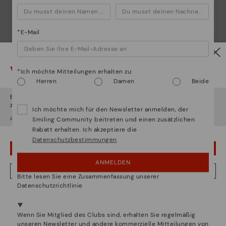
*E-Mail
Vorsicht!
*Ich möchte Mitteilungen erhalten zu:
Herren
Damen
Beide
Es scheint, dass Sie sich in
Usa
befinden und au
Deutschland
Die Essenz von Pikolinos:
zugreifen werden.
Ich möchte mich für den Newsletter anmelden, der
¿Möchten Sie auf die Website von
Usa
gehen?
Entdecken sie mehr
Smiling Community beitreten und einen zusätzlichen
Rabatt erhalten. Ich akzeptiere die
Seit 1984 arbeiten wir daran, jeden Schuh einzigartig
Datenschutzbestimmungen
zu machen.
UPS! DAS WAR EIN VERSEHEN, ICH BLEIBE IN USA
ANMELDEN
NEIN, ICH MÖCHTE DIE WEBSITE VON DEUTSCHLAND BESUCHEN
Bitte lesen Sie eine Zusammenfassung unserer
Datenschutzrichtlinie
Wir sind in mehr als 29 filialen vertreten.
Wählen Sie
hier
ihre aus.
Wenn Sie Mitglied des Clubs sind, erhalten Sie regelmäßig
unseren Newsletter und andere kommerzielle Mitteilungen von