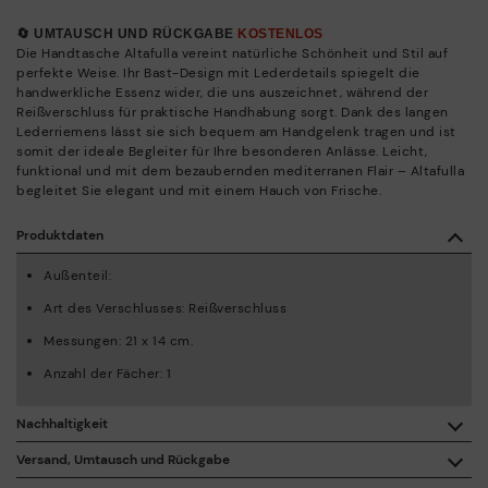
🔄 UMTAUSCH UND RÜCKGABE
KOSTENLOS
Die Handtasche Altafulla vereint natürliche Schönheit und Stil auf
perfekte Weise. Ihr Bast-Design mit Lederdetails spiegelt die
handwerkliche Essenz wider, die uns auszeichnet, während der
Reißverschluss für praktische Handhabung sorgt. Dank des langen
Lederriemens lässt sie sich bequem am Handgelenk tragen und ist
somit der ideale Begleiter für Ihre besonderen Anlässe. Leicht,
funktional und mit dem bezaubernden mediterranen Flair – Altafulla
begleitet Sie elegant und mit einem Hauch von Frische.
Produktdaten
Außenteil:
Art des Verschlusses: Reißverschluss
Messungen: 21 x 14 cm.
Anzahl der Fächer: 1
Nachhaltigkeit
Mit dem Kauf dieses Produkts unterstützen Sie eine
Versand, Umtausch und Rückgabe
verantwortungsvolle Lederherstellung durch die Leather