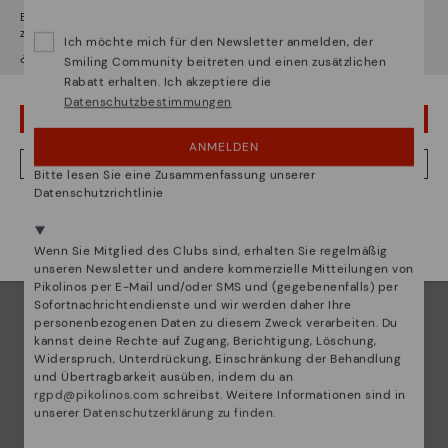
Es scheint, dass Sie sich in
Usa
befinden und au
Deutschland
zugreifen werden.
Ich möchte mich für den Newsletter anmelden, der
¿Möchten Sie auf die Website von
Usa
gehen?
Smiling Community beitreten und einen zusätzlichen
Rabatt erhalten. Ich akzeptiere die
Datenschutzbestimmungen
UPS! DAS WAR EIN VERSEHEN, ICH BLEIBE IN USA
ANMELDEN
NEIN, ICH MÖCHTE DIE WEBSITE VON DEUTSCHLAND BESUCHEN
Bitte lesen Sie eine Zusammenfassung unserer
Datenschutzrichtlinie
Wir sind in mehr als 29 filialen vertreten.
Wählen Sie
hier
ihre aus.
Wenn Sie Mitglied des Clubs sind, erhalten Sie regelmäßig
unseren Newsletter und andere kommerzielle Mitteilungen von
Pikolinos per E-Mail und/oder SMS und (gegebenenfalls) per
Sofortnachrichtendienste und wir werden daher Ihre
personenbezogenen Daten zu diesem Zweck verarbeiten. Du
kannst deine Rechte auf Zugang, Berichtigung, Löschung,
Widerspruch, Unterdrückung, Einschränkung der Behandlung
und Übertragbarkeit ausüben, indem du an
rgpd@pikolinos.com
schreibst. Weitere Informationen sind in
unserer
Datenschutzerklärung zu finden
.