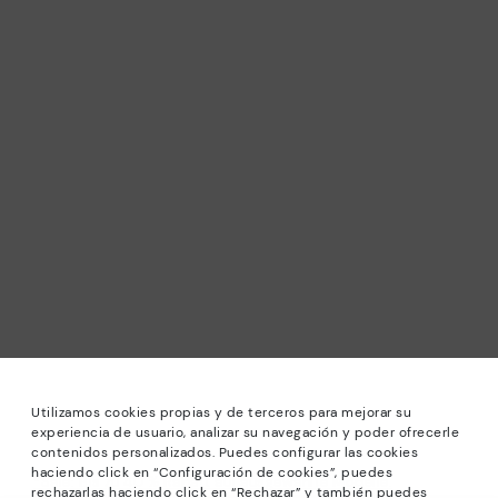
Utilizamos cookies propias y de terceros para mejorar su
experiencia de usuario, analizar su navegación y poder ofrecerle
contenidos personalizados. Puedes configurar las cookies
haciendo click en “Configuración de cookies”, puedes
*Sale: Bis zu 40 % Rabatt auf ausgewählte Modelle.
rechazarlas haciendo click en “Rechazar” y también puedes