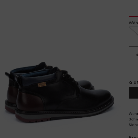
Wäh
🔄 
Wenn
Schn
Siche
Pro