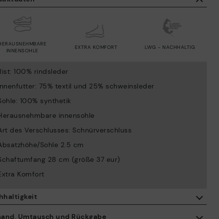
HERAUSNEHMBARE
EXTRA KOMFORT
LWG - NACHHALTIG
INNENSOHLE
Rist: 100% rindsleder
Innenfutter: 75% textil und 25% schweinsleder
Sohle: 100% synthetik
Herausnehmbare innensohle
Art des Verschlusses: Schnürverschluss
Absatzhöhe/Sohle 2.5 cm
Schaftumfang 28 cm (größe 37 eur)
Extra Komfort
hhaltigkeit
Mit dem Kauf dieses Produkts unterstützen Sie eine
sand, Umtausch und Rückgabe