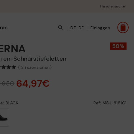
Händlersuche
ren
DE-DE
Einloggen
ERNA
erren-Schnürstiefeletten
(12 rezensionen)
64,97€
9,95€
be: BLACK
Ref: M8J-8181C1