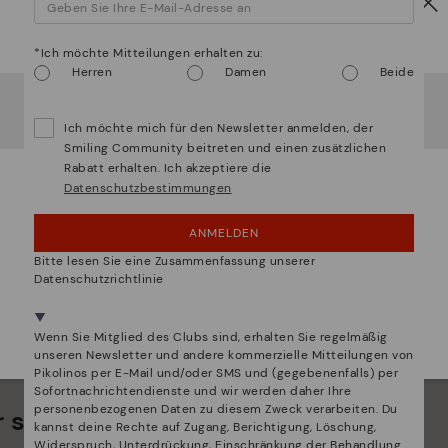
Vorsicht!
*Ich möchte Mitteilungen erhalten zu:
Herren
Damen
Beide
Es scheint, dass Sie sich in
Usa
befinden und au
Deutschland
zugreifen werden.
Ich möchte mich für den Newsletter anmelden, der
¿Möchten Sie auf die Website von
Usa
gehen?
Smiling Community beitreten und einen zusätzlichen
Rabatt erhalten. Ich akzeptiere die
BELMONTE
BELMONT
Datenschutzbestimmungen
UPS! DAS WAR EIN VERSEHEN, ICH BLEIBE IN
USA
egerer Rucksack für Herren
Herren-Tas
ANMELDEN
NEIN, ICH MÖCHTE DIE WEBSITE VON
Bitte lesen Sie eine Zusammenfassung unserer
DEUTSCHLAND BESUCHEN
Datenschutzrichtlinie
Wir sind in mehr als 29 filialen vertreten.
Wählen Sie
hier
ihre aus.
Wenn Sie Mitglied des Clubs sind, erhalten Sie regelmäßig
unseren Newsletter und andere kommerzielle Mitteilungen von
Pikolinos per E-Mail und/oder SMS und (gegebenenfalls) per
Sofortnachrichtendienste und wir werden daher Ihre
personenbezogenen Daten zu diesem Zweck verarbeiten. Du
 sind viel mehr als nur Schuhe
kannst deine Rechte auf Zugang, Berichtigung, Löschung,
Widerspruch, Unterdrückung, Einschränkung der Behandlung