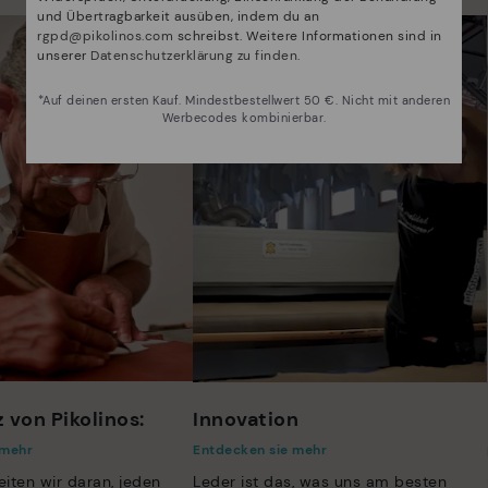
und Übertragbarkeit ausüben, indem du an
rgpd@pikolinos.com
schreibst. Weitere Informationen sind in
unserer
Datenschutzerklärung zu finden
.
*Auf deinen ersten Kauf. Mindestbestellwert 50 €. Nicht mit anderen
Werbecodes kombinierbar.
 von Pikolinos:
Innovation
 mehr
Entdecken sie mehr
eiten wir daran, jeden
Leder ist das, was uns am besten