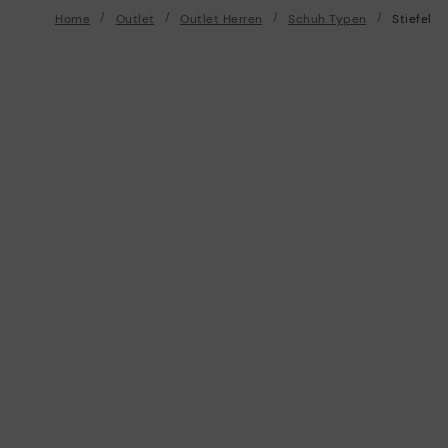
Home
Outlet
Outlet Herren
Schuh Typen
Stiefel