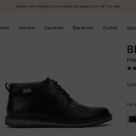
Werden Sie Mitglied und erhalten Sie zusätzliche 10€* im Sale
men
Herren
Taschen
Barefoot
Outlet
Spu
B
H
Preis reduziert von
12
auf
Far
ausgewählt