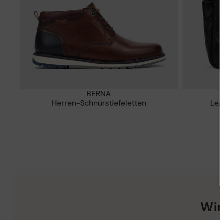
BERNA
Herren-Schnürstiefeletten
L
Wir