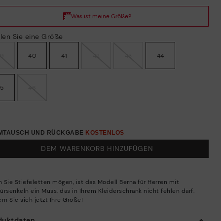
len Sie eine Größe
39
40
41
42
43
44
45
46
UMTAUSCH UND RÜCKGABE
KOSTENLOS
DEM WARENKORB HINZUFÜGEN
 Sie Stiefeletten mögen, ist das Modell Berna für Herren mit
ürsenkeln ein Muss, das in Ihrem Kleiderschrank nicht fehlen darf.
rn Sie sich jetzt Ihre Größe!
duktdaten