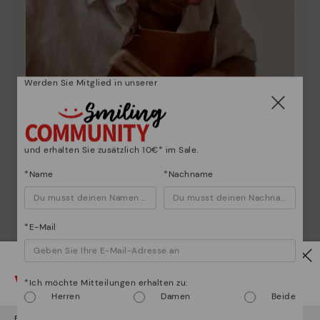
Werden Sie Mitglied in unserer
und erhalten Sie zusätzlich 10€* im Sale.
*Name
*Nachname
Die Essenz von Pikolinos:
Entdecken sie mehr
*E-Mail
Seit 1984 arbeiten wir daran, jeden Schuh einzigartig
zu machen.
Vorsicht!
*Ich möchte Mitteilungen erhalten zu:
Herren
Damen
Beide
Es scheint, dass Sie sich in
Usa
befinden und au
Deutschland