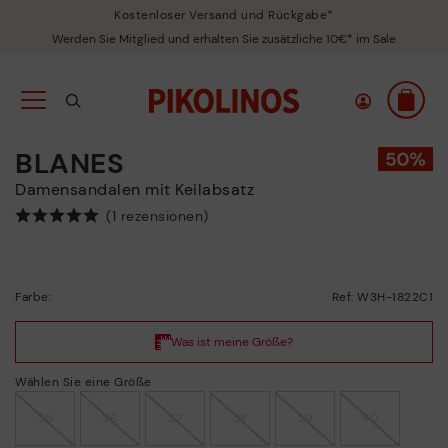
Kostenloser Versand und Rückgabe*
Werden Sie Mitglied und erhalten Sie zusätzliche 10€* im Sale
BLANES
Damensandalen mit Keilabsatz
(1 rezensionen)
Farbe:
Ref: W3H-1822C1
Wählen Sie eine Größe
35
36
37
38
39
40