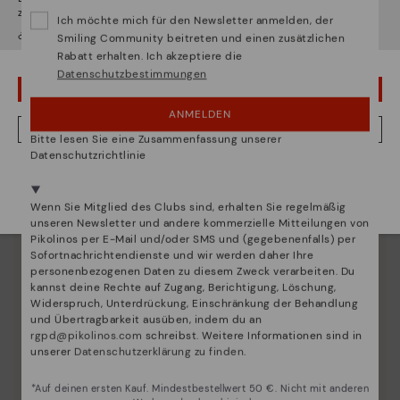
zugreifen werden.
Ich möchte mich für den Newsletter anmelden, der
¿Möchten Sie auf die Website von
Usa
gehen?
Smiling Community beitreten und einen zusätzlichen
Rabatt erhalten. Ich akzeptiere die
Datenschutzbestimmungen
UPS! DAS WAR EIN VERSEHEN, ICH BLEIBE IN USA
ANMELDEN
NEIN, ICH MÖCHTE DIE WEBSITE VON DEUTSCHLAND BESUCHEN
Bitte lesen Sie eine Zusammenfassung unserer
Datenschutzrichtlinie
Wir sind in mehr als 29 filialen vertreten.
Wählen Sie
hier
ihre aus.
Wenn Sie Mitglied des Clubs sind, erhalten Sie regelmäßig
unseren Newsletter und andere kommerzielle Mitteilungen von
Pikolinos per E-Mail und/oder SMS und (gegebenenfalls) per
Sofortnachrichtendienste und wir werden daher Ihre
personenbezogenen Daten zu diesem Zweck verarbeiten. Du
kannst deine Rechte auf Zugang, Berichtigung, Löschung,
Widerspruch, Unterdrückung, Einschränkung der Behandlung
und Übertragbarkeit ausüben, indem du an
rgpd@pikolinos.com
schreibst. Weitere Informationen sind in
unserer
Datenschutzerklärung zu finden
.
Innovation
*Auf deinen ersten Kauf. Mindestbestellwert 50 €. Nicht mit anderen