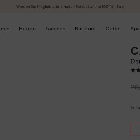
Werden Sie Mitglied und erhalten Sie zusätzliche 10€* im Sale
men
Herren
Taschen
Barefoot
Outlet
Spu
C
D
Preis reduziert von
11
auf
Farb