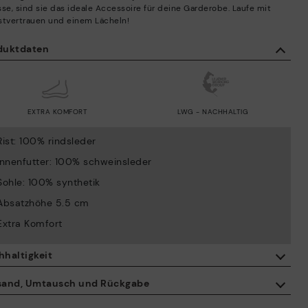
sse, sind sie das ideale Accessoire für deine Garderobe. Laufe mit
stvertrauen und einem Lächeln!
duktdaten
EXTRA KOMFORT
LWG - NACHHALTIG
Rist: 100% rindsleder
Innenfutter: 100% schweinsleder
Sohle: 100% synthetik
Absatzhöhe 5.5 cm
Extra Komfort
hhaltigkeit
Mit dem Kauf dieses Produkts unterstützen Sie eine
sand, Umtausch und Rückgabe
verantwortungsvolle Lederherstellung durch die Leather Working
Group.