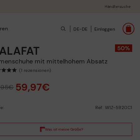
Händlersuche
ren
DE-DE
Einloggen
ALAFAT
amenschuhe mit mittelhohem Absatz
(1 rezensionen)
59,97€
9,95€
e:
Ref: W1Z-5920C1