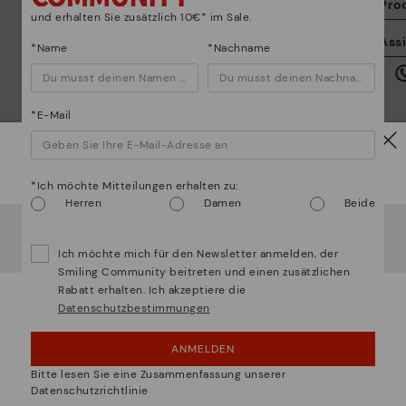
Pro
und erhalten Sie zusätzlich 10€* im Sale.
Di
Assi
*Name
*Nachname
Au
un
kö
*E-Mail
Vorsicht!
*Ich möchte Mitteilungen erhalten zu:
Fü
Herren
Damen
Beide
Es scheint, dass Sie sich in
Usa
befinden und au
Deutschland
zugreifen werden.
*K
 sind viel mehr als nur Schuhe
Rü
Ich möchte mich für den Newsletter anmelden, der
¿Möchten Sie auf die Website von
Usa
gehen?
Ne
Smiling Community beitreten und einen zusätzlichen
Rabatt erhalten. Ich akzeptiere die
Datenschutzbestimmungen
UPS! DAS WAR EIN VERSEHEN, ICH BLEIBE IN
USA
ANMELDEN
NEIN, ICH MÖCHTE DIE WEBSITE VON
Bitte lesen Sie eine Zusammenfassung unserer
DEUTSCHLAND BESUCHEN
Datenschutzrichtlinie