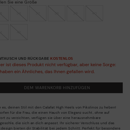
len Sie eine Größe
35
36
37
38
39
40
41
42
UMTAUSCH UND RÜCKGABE
KOSTENLOS
er ist dieses Produkt nicht verfügbar, aber keine Sorge:
haben ein Ähnliches, das Ihnen gefallen wird.
DEM WARENKORB HINZUFÜGEN
 es, deinen Stil mit den Calafat High Heels von Pikolinos zu heben!
orfen für die Frau, die einen Hauch von Eleganz sucht, ohne auf
ort zu verzichten, verfügen sie über eine herausnehmbare
gesohle, die sich an dich anpasst. Ihr sicherer Verschluss und das
kdesign bieten dir Stabilität bei jedem Schritt. Perfekt für besondere