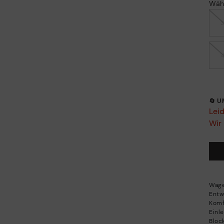
Wäh
🔄 
Leid
Wir 
Wage
Entw
Komf
Einle
Bloc