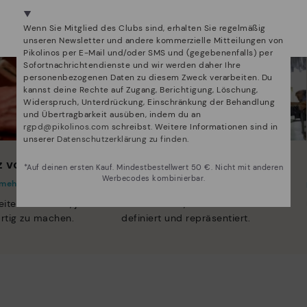
Wir sind in mehr als 29 filialen vertreten.
Wählen Sie
hier
ihre aus.
Wenn Sie Mitglied des Clubs sind, erhalten Sie regelmäßig
unseren Newsletter und andere kommerzielle Mitteilungen von
Pikolinos per E-Mail und/oder SMS und (gegebenenfalls) per
Sofortnachrichtendienste und wir werden daher Ihre
personenbezogenen Daten zu diesem Zweck verarbeiten. Du
kannst deine Rechte auf Zugang, Berichtigung, Löschung,
Widerspruch, Unterdrückung, Einschränkung der Behandlung
und Übertragbarkeit ausüben, indem du an
rgpd@pikolinos.com
schreibst. Weitere Informationen sind in
unserer
Datenschutzerklärung zu finden
.
 von Pikolinos:
Innovation
*Auf deinen ersten Kauf. Mindestbestellwert 50 €. Nicht mit anderen
Werbecodes kombinierbar.
 mehr
Entdecken sie mehr
eiten wir daran, jeden
Leder ist das, was uns am besten
artig zu machen.
definiert und repräsentiert.