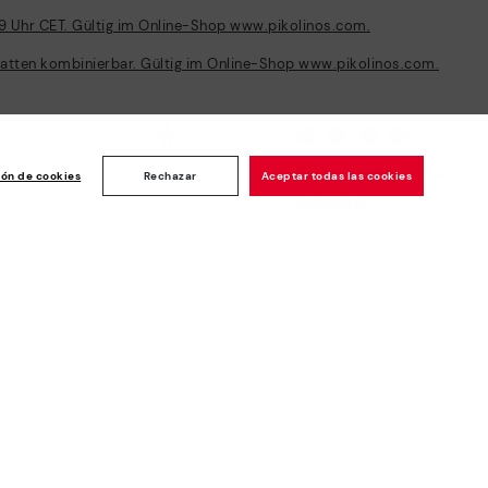
59 Uhr CET. Gültig im Online-Shop www.pikolinos.com.
batten kombinierbar. Gültig im Online-Shop www.pikolinos.com.
Kundenbewertung: 4.8/5
se-
ión de cookies
Rechazar
Aceptar todas las cookies
1190
bewertungen
Newsletter
Registrieren Sie sich und
erhalten Sie einen
Willkommensbonus von -10€
und weitere Vorteile*
Ich möchte
Sichere Bezahlung