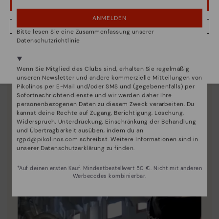
UPS! DAS WAR EIN VERSEHEN, ICH BLEIBE IN USA
ANMELDEN
NEIN, ICH MÖCHTE DIE WEBSITE VON DEUTSCHLAND BESUCHEN
Bitte lesen Sie eine Zusammenfassung unserer
Die Essenz von Pikolinos:
Datenschutzrichtlinie
Wir sind in mehr als 29 filialen vertreten.
Entdecken sie mehr
Wählen Sie
hier
ihre aus.
Wenn Sie Mitglied des Clubs sind, erhalten Sie regelmäßig
Seit 1984 arbeiten wir daran, jeden Schuh einzigartig
unseren Newsletter und andere kommerzielle Mitteilungen von
zu machen.
Pikolinos per E-Mail und/oder SMS und (gegebenenfalls) per
Sofortnachrichtendienste und wir werden daher Ihre
personenbezogenen Daten zu diesem Zweck verarbeiten. Du
kannst deine Rechte auf Zugang, Berichtigung, Löschung,
Widerspruch, Unterdrückung, Einschränkung der Behandlung
und Übertragbarkeit ausüben, indem du an
rgpd@pikolinos.com
schreibst. Weitere Informationen sind in
unserer
Datenschutzerklärung zu finden
.
*Auf deinen ersten Kauf. Mindestbestellwert 50 €. Nicht mit anderen
Werbecodes kombinierbar.