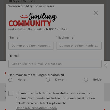
pflegen können.
Werden Sie Mitglied in unserer
und erhalten Sie zusätzlich 10€* im Sale.
*Name
*Nachname
*E-Mail
Vorsicht!
*Ich möchte Mitteilungen erhalten zu:
Herren
Damen
Beide
Es scheint, dass Sie sich in
Usa
befinden und au
Deutschland
zugreifen werden.
Ich möchte mich für den Newsletter anmelden, der
¿Möchten Sie auf die Website von
Usa
gehen?
Smiling Community beitreten und einen zusätzlichen
Rabatt erhalten. Ich akzeptiere die
Datenschutzbestimmungen