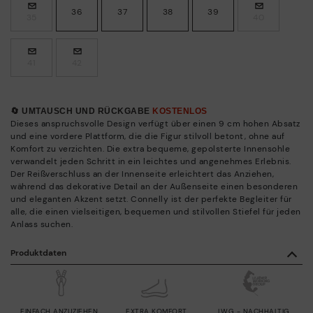
36
37
38
39
35
40
41
42
🔄 UMTAUSCH UND RÜCKGABE
KOSTENLOS
Dieses anspruchsvolle Design verfügt über einen 9 cm hohen Absatz
und eine vordere Plattform, die die Figur stilvoll betont, ohne auf
Komfort zu verzichten. Die extra bequeme, gepolsterte Innensohle
verwandelt jeden Schritt in ein leichtes und angenehmes Erlebnis.
Der Reißverschluss an der Innenseite erleichtert das Anziehen,
während das dekorative Detail an der Außenseite einen besonderen
und eleganten Akzent setzt. Connelly ist der perfekte Begleiter für
alle, die einen vielseitigen, bequemen und stilvollen Stiefel für jeden
Anlass suchen.
Produktdaten
EINFACH ANZUZIEHEN
EXTRA KOMFORT
LWG - NACHHALTIG