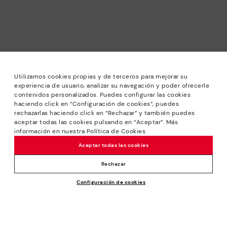
Utilizamos cookies propias y de terceros para mejorar su
experiencia de usuario, analizar su navegación y poder ofrecerle
contenidos personalizados. Puedes configurar las cookies
haciendo click en “Configuración de cookies”, puedes
*Sale: Bis zu 40 % Rabatt auf ausgewählte Modelle.
rechazarlas haciendo click en “Rechazar” y también puedes
Angeboten oder Sonderrabatten kombinierbar. Gültig bis
aceptar todas las cookies pulsando en “Aceptar”. Más
zum 31/08/2026 bis 23:59 Uhr CET. Gültig im Online-Shop
información en nuestra Política de Cookies
www.pikolinos.com.
Aceptar todas las cookies
*Bis zu -50% Extra Rabatte im Outlet. Rabatte auf
ausgewählte Produkte. Diese Aktion ist nicht mit anderen
Rechazar
Angeboten und Sonderrabatten kombinierbar. Gültig im
Configuración de cookies
Online-Shop www.pikolinos.com. Gültig bis zum 31/08/2026
154,95€
DEM WARENKORB HINZUFÜGEN
bis 23:59 Uhr CEST (Brüssel, Kopenhagen, Madrid, Paris).
Über Pikolinos