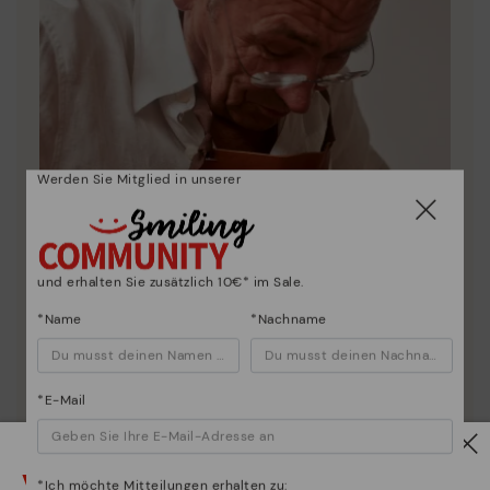
Werden Sie Mitglied in unserer
und erhalten Sie zusätzlich 10€* im Sale.
*Name
*Nachname
Die Essenz von Pikolinos:
*E-Mail
Entdecken sie mehr
Seit 1984 arbeiten wir daran, jeden Schuh einzigartig
Vorsicht!
zu machen.
*Ich möchte Mitteilungen erhalten zu: