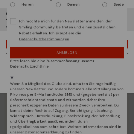
Herren
Damen
Beide
Es scheint, dass Sie sich in
Usa
befinden und au
Deutschland
zugreifen werden.
Ich möchte mich für den Newsletter anmelden, der
¿Möchten Sie auf die Website von
Usa
gehen?
Smiling Community beitreten und einen zusätzlichen
Rabatt erhalten. Ich akzeptiere die
Datenschutzbestimmungen
UPS! DAS WAR EIN VERSEHEN, ICH BLEIBE IN USA
ANMELDEN
NEIN, ICH MÖCHTE DIE WEBSITE VON DEUTSCHLAND BESUCHEN
Bitte lesen Sie eine Zusammenfassung unserer
Datenschutzrichtlinie
Wir sind in mehr als 29 filialen vertreten.
Wählen Sie
hier
ihre aus.
Wenn Sie Mitglied des Clubs sind, erhalten Sie regelmäßig
unseren Newsletter und andere kommerzielle Mitteilungen von
Pikolinos per E-Mail und/oder SMS und (gegebenenfalls) per
Sofortnachrichtendienste und wir werden daher Ihre
personenbezogenen Daten zu diesem Zweck verarbeiten. Du
kannst deine Rechte auf Zugang, Berichtigung, Löschung,
Widerspruch, Unterdrückung, Einschränkung der Behandlung
und Übertragbarkeit ausüben, indem du an
rgpd@pikolinos.com
schreibst. Weitere Informationen sind in
unserer
Datenschutzerklärung zu finden
.