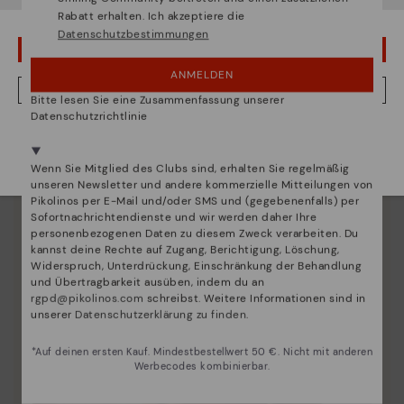
Schuhpflege
Rabatt erhalten. Ich akzeptiere die
Datenschutzbestimmungen
Entdecken sie mehr
UPS! DAS WAR EIN VERSEHEN, ICH BLEIBE IN USA
Wir geben Ihnen Tipps, wie Sie Ihre Pikolinos optimal
ANMELDEN
pflegen können.
NEIN, ICH MÖCHTE DIE WEBSITE VON DEUTSCHLAND BESUCHEN
Bitte lesen Sie eine Zusammenfassung unserer
Datenschutzrichtlinie
Wir sind in mehr als 29 filialen vertreten.
Wählen Sie
hier
ihre aus.
Wenn Sie Mitglied des Clubs sind, erhalten Sie regelmäßig
unseren Newsletter und andere kommerzielle Mitteilungen von
Pikolinos per E-Mail und/oder SMS und (gegebenenfalls) per
Sofortnachrichtendienste und wir werden daher Ihre
personenbezogenen Daten zu diesem Zweck verarbeiten. Du
kannst deine Rechte auf Zugang, Berichtigung, Löschung,
Widerspruch, Unterdrückung, Einschränkung der Behandlung
und Übertragbarkeit ausüben, indem du an
rgpd@pikolinos.com
schreibst. Weitere Informationen sind in
unserer
Datenschutzerklärung zu finden
.
*Auf deinen ersten Kauf. Mindestbestellwert 50 €. Nicht mit anderen
Werbecodes kombinierbar.