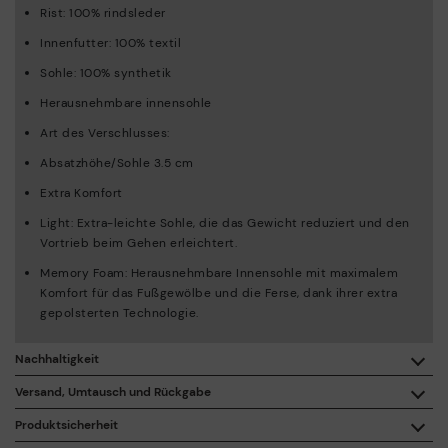
Rist: 100% rindsleder
Innenfutter: 100% textil
Sohle: 100% synthetik
Herausnehmbare innensohle
Art des Verschlusses:
Absatzhöhe/Sohle 3.5 cm
Extra Komfort
Light: Extra-leichte Sohle, die das Gewicht reduziert und den
Vortrieb beim Gehen erleichtert.
Memory Foam: Herausnehmbare Innensohle mit maximalem
Komfort für das Fußgewölbe und die Ferse, dank ihrer extra
gepolsterten Technologie.
Nachhaltigkeit
Mit dem Kauf dieses Produkts unterstützen Sie eine
Versand, Umtausch und Rückgabe
verantwortungsvolle Lederherstellung durch die Leather
Working Group.
Produktsicherheit
Kostenlose Lieferung ab einem Einkaufswert von 50 €.