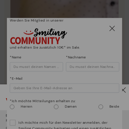
Werden Sie Mitglied in unserer
und erhalten Sie zusätzlich 10€* im Sale.
*Name
*Nachname
*E-Mail
Vorsicht!
*Ich möchte Mitteilungen erhalten zu:
Herren
Damen
Beide
Es scheint, dass Sie sich in
Usa
befinden und au
Deutschland
zugreifen werden.
Ich möchte mich für den Newsletter anmelden, der
¿Möchten Sie auf die Website von
Usa
gehen?
Smiling Community beitreten und einen zusätzlichen