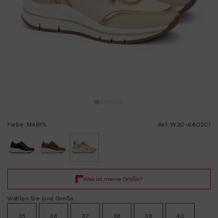
Farbe: MARFIL
Ref: W2C-6602C1
ausgewählt
Wählen Sie eine Größe
35
36
37
38
39
40