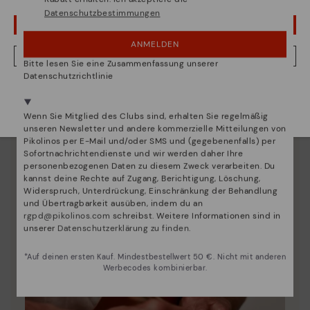
Entdecken sie mehr
Datenschutzbestimmungen
Wir geben Ihnen Tipps, wie Sie Ihre Pikolinos optimal
UPS! DAS WAR EIN VERSEHEN, ICH BLEIBE IN USA
pflegen können.
ANMELDEN
NEIN, ICH MÖCHTE DIE WEBSITE VON DEUTSCHLAND BESUCHEN
Bitte lesen Sie eine Zusammenfassung unserer
Datenschutzrichtlinie
Wir sind in mehr als 29 filialen vertreten.
Wählen Sie
hier
ihre aus.
Wenn Sie Mitglied des Clubs sind, erhalten Sie regelmäßig
unseren Newsletter und andere kommerzielle Mitteilungen von
Pikolinos per E-Mail und/oder SMS und (gegebenenfalls) per
Sofortnachrichtendienste und wir werden daher Ihre
personenbezogenen Daten zu diesem Zweck verarbeiten. Du
kannst deine Rechte auf Zugang, Berichtigung, Löschung,
Widerspruch, Unterdrückung, Einschränkung der Behandlung
und Übertragbarkeit ausüben, indem du an
rgpd@pikolinos.com
schreibst. Weitere Informationen sind in
unserer
Datenschutzerklärung zu finden
.
*Auf deinen ersten Kauf. Mindestbestellwert 50 €. Nicht mit anderen
Werbecodes kombinierbar.