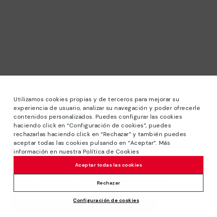
Utilizamos cookies propias y de terceros para mejorar su
experiencia de usuario, analizar su navegación y poder ofrecerle
contenidos personalizados. Puedes configurar las cookies
haciendo click en “Configuración de cookies”, puedes
*Sale: Bis zu 40 % Rabatt auf ausgewählte Modelle.
rechazarlas haciendo click en “Rechazar” y también puedes
Angeboten oder Sonderrabatten kombinierbar. Gültig bis
aceptar todas las cookies pulsando en “Aceptar”. Más
zum 31/08/2026 bis 23:59 Uhr CET. Gültig im Online-Shop
información en nuestra Política de Cookies
www.pikolinos.com.
Aceptar todas las cookies
*Bis zu -50% Extra Rabatte im Outlet. Rabatte auf
ausgewählte Produkte. Diese Aktion ist nicht mit anderen
Rechazar
Angeboten und Sonderrabatten kombinierbar. Gültig im
Configuración de cookies
Online-Shop www.pikolinos.com. Gültig bis zum 31/08/2026
139,95€
DEM WARENKORB HINZUFÜGEN
bis 23:59 Uhr CEST (Brüssel, Kopenhagen, Madrid, Paris).