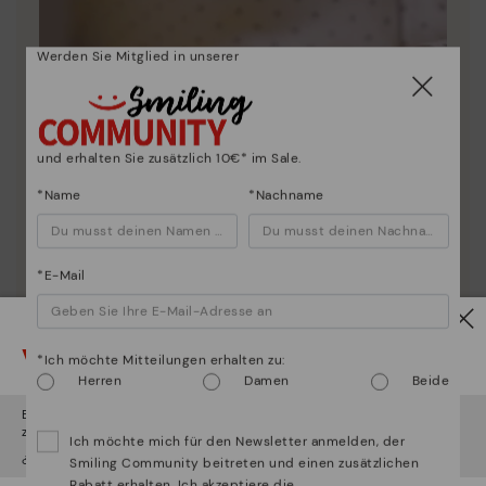
Werden Sie Mitglied in unserer
und erhalten Sie zusätzlich 10€* im Sale.
*Name
*Nachname
*E-Mail
Vorsicht!
*Ich möchte Mitteilungen erhalten zu:
Herren
Damen
Beide
Es scheint, dass Sie sich in
Usa
befinden und au
Deutschland
zugreifen werden.
Ich möchte mich für den Newsletter anmelden, der
¿Möchten Sie auf die Website von
Usa
gehen?
Schuhpflege
Smiling Community beitreten und einen zusätzlichen
Rabatt erhalten. Ich akzeptiere die