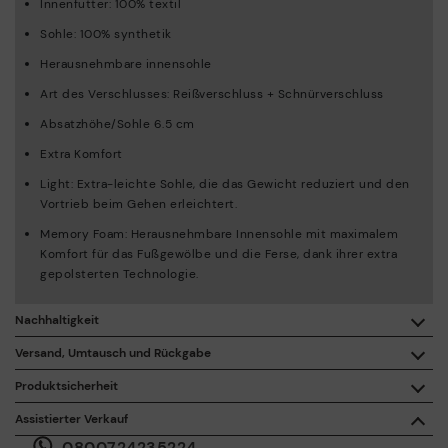
Innenfutter: 100% textil
Sohle: 100% synthetik
Herausnehmbare innensohle
Art des Verschlusses: Reißverschluss + Schnürverschluss
Absatzhöhe/Sohle 6.5 cm
Extra Komfort
Light: Extra-leichte Sohle, die das Gewicht reduziert und den
Vortrieb beim Gehen erleichtert.
Memory Foam: Herausnehmbare Innensohle mit maximalem
Komfort für das Fußgewölbe und die Ferse, dank ihrer extra
gepolsterten Technologie.
Nachhaltigkeit
Mit dem Kauf dieses Produkts unterstützen Sie eine
Versand, Umtausch und Rückgabe
verantwortungsvolle Lederherstellung durch die Leather
Working Group.
Produktsicherheit
Kostenlose Lieferung ab einem Einkaufswert von 50 €.
Die Sicherheit unserer Produkte ist uns wichtig. Und auch die
ISO 14006 Ecodesign: Beim Entwerfen unserer Kollektion
Assistierter Verkauf
Ihre. Aus diesem Grund haben wir einen Bereich eingerichtet, in
ermitteln wir die Umweltauswirkungen des gesamten
0800724235224
dem Sie uns bei allen Vorfällen oder Fragen zur