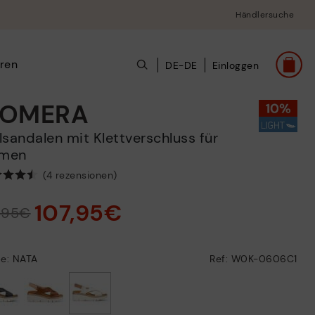
Händlersuche
ren
DE-DE
Einloggen
OMERA
men
(4 rezensionen)
107,95€
9,95€
be: NATA
Ref: W0K-0606C1
ausgewählt