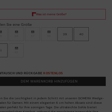
len Sie eine Größe
39
40
35
36
37
38
41
42
UMTAUSCH UND RÜCKGABE
KOSTENLOS
DEM WARENKORB HINZUFÜGEN
en Sie die Leichtigkeit in jedem Schritt mit unseren GOMERA Wedge-
alen für Damen. Mit einem eleganten 6 cm hohen Absatz sind diese
len perfekt für Ihre sonnigen Tage. Die ultraleichte Sohle bietet
rgewöhnlichen Komfort, während die gepolsterte Innensohle Ihre