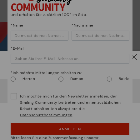
und erhalten Sie zusätzlich 10€* im Sale.
*Name
*Nachname
*E-Mail
Wa
Vorsicht!
*Ich möchte Mitteilungen erhalten zu:
Ent
Herren
Damen
Beide
Es scheint, dass Sie sich in
Usa
befinden und au
Deutschland
zugreifen werden.
Die 
Ich möchte mich für den Newsletter anmelden, der
¿Möchten Sie auf die Website von
Usa
gehen?
ein 
Smiling Community beitreten und einen zusätzlichen
Rabatt erhalten. Ich akzeptiere die
Die
Datenschutzbestimmungen
UPS! DAS WAR EIN VERSEHEN, ICH BLEIBE IN
Mate
USA
sie 
ANMELDEN
NEIN, ICH MÖCHTE DIE WEBSITE VON
Bitte lesen Sie eine Zusammenfassung unserer
DEUTSCHLAND BESUCHEN