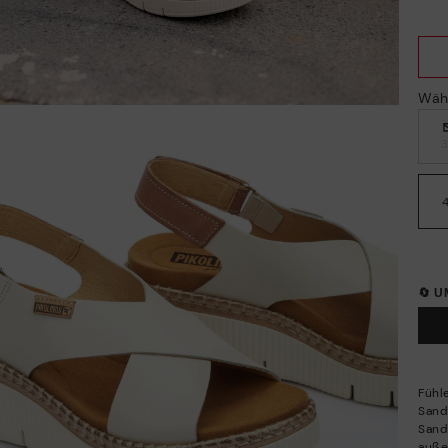
Wäh
🔄 
Fühl
Sand
Sanda
auße