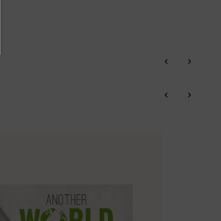
‹
›
‹
›