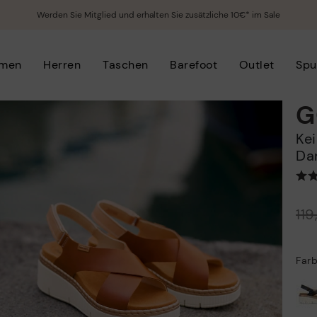
Werden Sie Mitglied und erhalten Sie zusätzliche 10€* im Sale
men
Herren
Taschen
Barefoot
Outlet
Spu
G
Keilsandalen mit Klettverschluss für
Da
Preis reduziert von
11
auf
Far