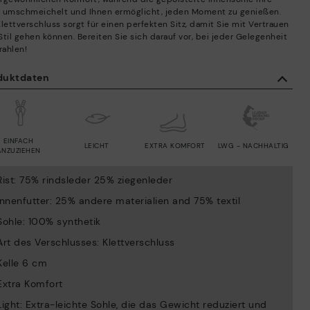
 umschmeichelt und Ihnen ermöglicht, jeden Moment zu genießen.
lettverschluss sorgt für einen perfekten Sitz, damit Sie mit Vertrauen
Stil gehen können. Bereiten Sie sich darauf vor, bei jeder Gelegenheit
rahlen!
duktdaten
EINFACH
LEICHT
EXTRA KOMFORT
LWG - NACHHALTIG
ANZUZIEHEN
Rist: 75% rindsleder 25% ziegenleder
Innenfutter: 25% andere materialien and 75% textil
Sohle: 100% synthetik
Art des Verschlusses: Klettverschluss
Kelle 6 cm
Extra Komfort
Light: Extra-leichte Sohle, die das Gewicht reduziert und