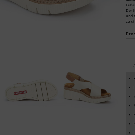
Füße
Der K
und 
zu st
Pro