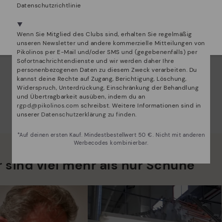
Datenschutzrichtlinie
Wir sind in mehr als 29 filialen vertreten.
Wählen Sie
hier
ihre aus.
Wenn Sie Mitglied des Clubs sind, erhalten Sie regelmäßig
unseren Newsletter und andere kommerzielle Mitteilungen von
Pikolinos per E-Mail und/oder SMS und (gegebenenfalls) per
Sofortnachrichtendienste und wir werden daher Ihre
personenbezogenen Daten zu diesem Zweck verarbeiten. Du
kannst deine Rechte auf Zugang, Berichtigung, Löschung,
Widerspruch, Unterdrückung, Einschränkung der Behandlung
und Übertragbarkeit ausüben, indem du an
rgpd@pikolinos.com
schreibst. Weitere Informationen sind in
unserer
Datenschutzerklärung zu finden
.
*Auf deinen ersten Kauf. Mindestbestellwert 50 €. Nicht mit anderen
Werbecodes kombinierbar.
 sind viel mehr als nur Schuhe