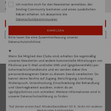
zugreifen werden.
Ich möchte mich für den Newsletter anmelden, der
¿Möchten Sie auf die Website von
Usa
gehen?
Smiling Community beitreten und einen zusätzlichen
Rabatt erhalten. Ich akzeptiere die
Datenschutzbestimmungen
Schuhpflege
UPS! DAS WAR EIN VERSEHEN, ICH BLEIBE IN USA
ANMELDEN
Entdecken sie mehr
NEIN, ICH MÖCHTE DIE WEBSITE VON DEUTSCHLAND BESUCHEN
Bitte lesen Sie eine Zusammenfassung unserer
Wir geben Ihnen Tipps, wie Sie Ihre Pikolinos optimal
Datenschutzrichtlinie
pflegen können.
Wir sind in mehr als 29 filialen vertreten.
Wählen Sie
hier
ihre aus.
Wenn Sie Mitglied des Clubs sind, erhalten Sie regelmäßig
unseren Newsletter und andere kommerzielle Mitteilungen von
Pikolinos per E-Mail und/oder SMS und (gegebenenfalls) per
Sofortnachrichtendienste und wir werden daher Ihre
personenbezogenen Daten zu diesem Zweck verarbeiten. Du
kannst deine Rechte auf Zugang, Berichtigung, Löschung,
Widerspruch, Unterdrückung, Einschränkung der Behandlung
und Übertragbarkeit ausüben, indem du an
rgpd@pikolinos.com
schreibst. Weitere Informationen sind in
unserer
Datenschutzerklärung zu finden
.
*Auf deinen ersten Kauf. Mindestbestellwert 50 €. Nicht mit anderen
Werbecodes kombinierbar.