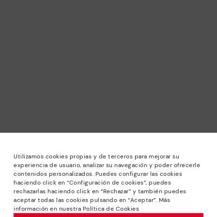
Utilizamos cookies propias y de terceros para mejorar su
experiencia de usuario, analizar su navegación y poder ofrecerle
contenidos personalizados. Puedes configurar las cookies
haciendo click en “Configuración de cookies”, puedes
*Sale: Bis zu 40 % Rabatt auf ausgewählte Modelle.
rechazarlas haciendo click en “Rechazar” y también puedes
Angeboten oder Sonderrabatten kombinierbar. Gültig bis
aceptar todas las cookies pulsando en “Aceptar”. Más
zum 31/08/2026 bis 23:59 Uhr CET. Gültig im Online-Shop
información en nuestra Política de Cookies
www.pikolinos.com.