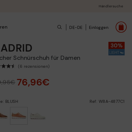
Händlersuche
ren
DE-DE
Einloggen
ADRID
lacher Schnürschuh für Damen
(6 rezensionen)
76,96€
9,95€
be: BLUSH
Ref: W8A-4877C1
ausgewählt