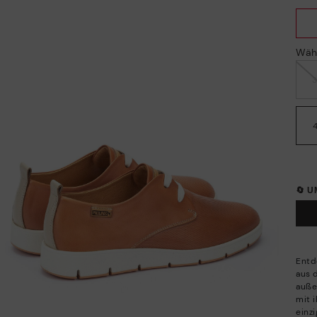
Wäh
🔄 
Entd
aus 
auße
mit 
einzi