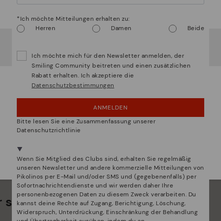
ein 
Vorsicht!
*Ich möchte Mitteilungen erhalten zu:
Die
Herren
Damen
Beide
Mate
Es scheint, dass Sie sich in
Usa
befinden und au
Deutschland
zugreifen werden.
sie 
Ich möchte mich für den Newsletter anmelden, der
¿Möchten Sie auf die Website von
Usa
gehen?
Smiling Community beitreten und einen zusätzlichen
Rabatt erhalten. Ich akzeptiere die
Datenschutzbestimmungen
UPS! DAS WAR EIN VERSEHEN, ICH BLEIBE IN
USA
ANMELDEN
NEIN, ICH MÖCHTE DIE WEBSITE VON
Bitte lesen Sie eine Zusammenfassung unserer
DEUTSCHLAND BESUCHEN
Datenschutzrichtlinie
Wir sind in mehr als 29 filialen vertreten.
Wählen Sie
hier
ihre aus.
Wenn Sie Mitglied des Clubs sind, erhalten Sie regelmäßig
unseren Newsletter und andere kommerzielle Mitteilungen von
Pikolinos per E-Mail und/oder SMS und (gegebenenfalls) per
Sofortnachrichtendienste und wir werden daher Ihre
personenbezogenen Daten zu diesem Zweck verarbeiten. Du
 sind viel mehr als nur Schuhe
kannst deine Rechte auf Zugang, Berichtigung, Löschung,
Widerspruch, Unterdrückung, Einschränkung der Behandlung