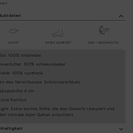
mer!
duktdaten
LEICHT
EXTRA KOMFORT
LWG - NACHHALTIG
Rist: 100% rindsleder
Innenfutter: 100% schweinsleder
Sohle: 100% synthetik
Art des Verschlusses: Schnürverschluss
Absatzhöhe 4 cm
Extra Komfort
Light: Extra-leichte Sohle, die das Gewicht reduziert und
den Vortrieb beim Gehen erleichtert.
hhaltigkeit