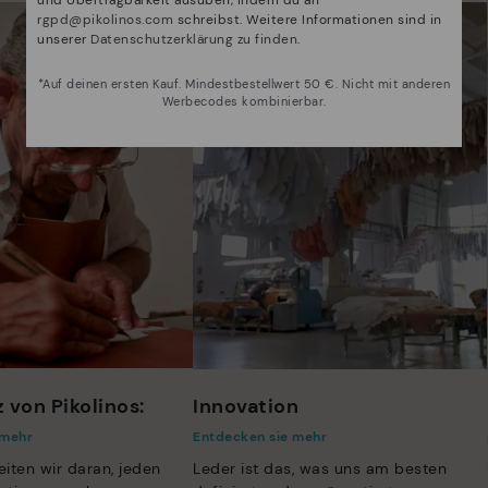
und Übertragbarkeit ausüben, indem du an
rgpd@pikolinos.com
schreibst. Weitere Informationen sind in
unserer
Datenschutzerklärung zu finden
.
*Auf deinen ersten Kauf. Mindestbestellwert 50 €. Nicht mit anderen
Werbecodes kombinierbar.
 von Pikolinos:
Innovation
 mehr
Entdecken sie mehr
eiten wir daran, jeden
Leder ist das, was uns am besten