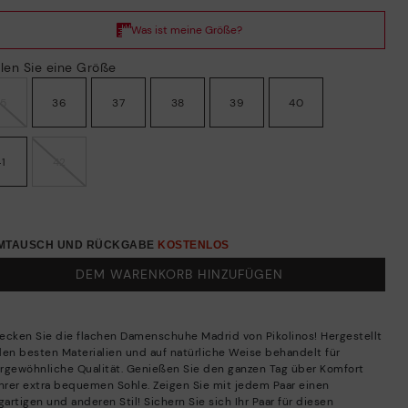
len Sie eine Größe
35
36
37
38
39
40
41
42
UMTAUSCH UND RÜCKGABE
KOSTENLOS
DEM WARENKORB HINZUFÜGEN
ecken Sie die flachen Damenschuhe Madrid von Pikolinos! Hergestellt
den besten Materialien und auf natürliche Weise behandelt für
rgewöhnliche Qualität. Genießen Sie den ganzen Tag über Komfort
ihrer extra bequemen Sohle. Zeigen Sie mit jedem Paar einen
gartigen und anderen Stil! Sichern Sie sich Ihr Paar für diesen