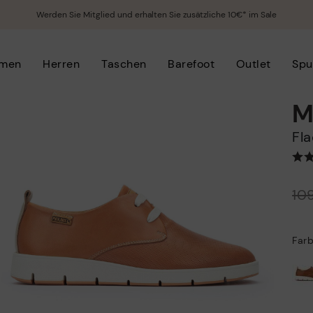
Werden Sie Mitglied und erhalten Sie zusätzliche 10€* im Sale
men
Herren
Taschen
Barefoot
Outlet
Spu
M
F
Preis reduziert von
10
auf
Far