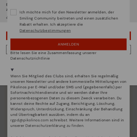
Es scheint, dass Sie sich in
Usa
befinden und au
Deutschland
zugreifen werden.
Ich möchte mich für den Newsletter anmelden, der
¿Möchten Sie auf die Website von
Usa
gehen?
Smiling Community beitreten und einen zusätzlichen
Rabatt erhalten. Ich akzeptiere die
Datenschutzbestimmungen
UPS! DAS WAR EIN VERSEHEN, ICH BLEIBE IN USA
ANMELDEN
NEIN, ICH MÖCHTE DIE WEBSITE VON DEUTSCHLAND BESUCHEN
Bitte lesen Sie eine Zusammenfassung unserer
Datenschutzrichtlinie
Wir sind in mehr als 29 filialen vertreten.
Wählen Sie
hier
ihre aus.
Wenn Sie Mitglied des Clubs sind, erhalten Sie regelmäßig
unseren Newsletter und andere kommerzielle Mitteilungen von
Pikolinos per E-Mail und/oder SMS und (gegebenenfalls) per
Die Essenz von Pikolinos:
Sofortnachrichtendienste und wir werden daher Ihre
personenbezogenen Daten zu diesem Zweck verarbeiten. Du
Entdecken sie mehr
kannst deine Rechte auf Zugang, Berichtigung, Löschung,
Widerspruch, Unterdrückung, Einschränkung der Behandlung
Seit 1984 arbeiten wir daran, jeden Schuh einzigartig
und Übertragbarkeit ausüben, indem du an
zu machen.
rgpd@pikolinos.com
schreibst. Weitere Informationen sind in
unserer
Datenschutzerklärung zu finden
.