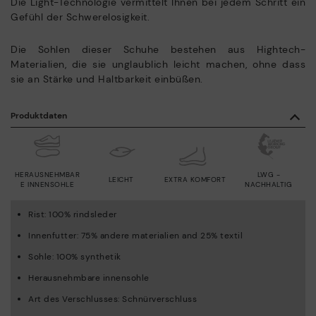
Die Light-Technologie vermittelt Ihnen bei jedem Schritt ein
Gefühl der Schwerelosigkeit.
Die Sohlen dieser Schuhe bestehen aus Hightech-
Materialien, die sie unglaublich leicht machen, ohne dass
sie an Stärke und Haltbarkeit einbüßen.
Produktdaten
HERAUSNEHMBAR
LWG -
LEICHT
EXTRA KOMFORT
E INNENSOHLE
NACHHALTIG
Rist: 100% rindsleder
Innenfutter: 75% andere materialien and 25% textil
Sohle: 100% synthetik
Herausnehmbare innensohle
Art des Verschlusses: Schnürverschluss