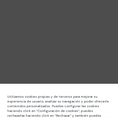
Utilizamos cookies propias y de terceros para mejorar su
experiencia de usuario, analizar su navegación y poder ofrecerle
contenidos personalizados. Puedes configurar las cookies
haciendo click en “Configuración de cookies”, puedes
*Sale: Bis zu 40 % Rabatt auf ausgewählte Modelle.
rechazarlas haciendo click en “Rechazar” y también puedes