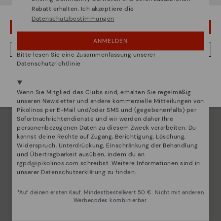
Rabatt erhalten. Ich akzeptiere die
Datenschutzbestimmungen
UPS! DAS WAR EIN VERSEHEN, ICH BLEIBE IN USA
ANMELDEN
NEIN, ICH MÖCHTE DIE WEBSITE VON DEUTSCHLAND BESUCHEN
Bitte lesen Sie eine Zusammenfassung unserer
Datenschutzrichtlinie
Wir sind in mehr als 29 filialen vertreten.
Wählen Sie
hier
ihre aus.
Wenn Sie Mitglied des Clubs sind, erhalten Sie regelmäßig
unseren Newsletter und andere kommerzielle Mitteilungen von
Pikolinos per E-Mail und/oder SMS und (gegebenenfalls) per
Sofortnachrichtendienste und wir werden daher Ihre
personenbezogenen Daten zu diesem Zweck verarbeiten. Du
kannst deine Rechte auf Zugang, Berichtigung, Löschung,
Widerspruch, Unterdrückung, Einschränkung der Behandlung
und Übertragbarkeit ausüben, indem du an
rgpd@pikolinos.com
schreibst. Weitere Informationen sind in
Innovation
unserer
Datenschutzerklärung zu finden
.
Entdecken sie mehr
*Auf deinen ersten Kauf. Mindestbestellwert 50 €. Nicht mit anderen
Leder ist das, was uns am besten definiert und
Werbecodes kombinierbar.
repräsentiert.