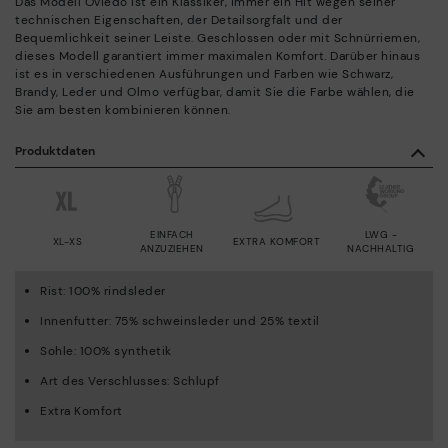
Das Modell Oviedo ist ein Klassiker, immer ein Hit wegen seiner
technischen Eigenschaften, der Detailsorgfalt und der
Bequemlichkeit seiner Leiste. Geschlossen oder mit Schnürriemen,
dieses Modell garantiert immer maximalen Komfort. Darüber hinaus
ist es in verschiedenen Ausführungen und Farben wie Schwarz,
Brandy, Leder und Olmo verfügbar, damit Sie die Farbe wählen, die
Sie am besten kombinieren können.
Produktdaten
EINFACH
LWG -
XL-XS
EXTRA KOMFORT
ANZUZIEHEN
NACHHALTIG
Rist: 100% rindsleder
Innenfutter: 75% schweinsleder und 25% textil
Sohle: 100% synthetik
Art des Verschlusses: Schlupf
Extra Komfort