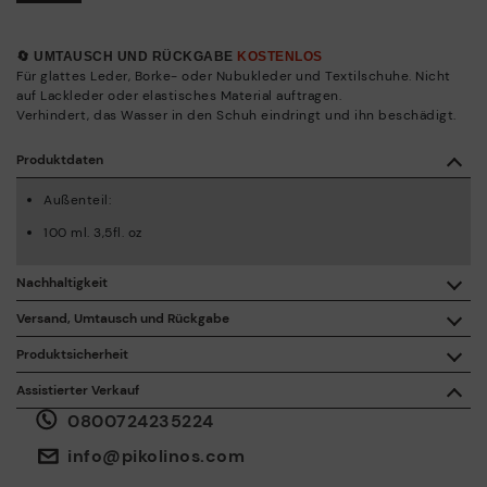
🔄 UMTAUSCH UND RÜCKGABE
KOSTENLOS
Für glattes Leder, Borke- oder Nubukleder und Textilschuhe. Nicht
auf Lackleder oder elastisches Material auftragen.
Verhindert, das Wasser in den Schuh eindringt und ihn beschädigt.
Produktdaten
Außenteil:
100 ml. 3,5fl. oz
Nachhaltigkeit
Mit dem Kauf dieses Produkts unterstützen Sie eine
Versand, Umtausch und Rückgabe
verantwortungsvolle Lederherstellung durch die Leather
Working Group.
Produktsicherheit
Kostenlose Lieferung ab einem Einkaufswert von 50 €.
Die Sicherheit unserer Produkte ist uns wichtig. Und auch die
ISO 14006 Ecodesign: Beim Entwerfen unserer Kollektion
Assistierter Verkauf
Ihre. Aus diesem Grund haben wir einen Bereich eingerichtet, in
ermitteln wir die Umweltauswirkungen des gesamten
0800724235224
dem Sie uns bei allen Vorfällen oder Fragen zur
Produktlebenszyklus, um diese so gering wie möglich zu
Sie haben 30 Tage für Umtausch und Rückgabe*.
Produktsicherheit kontaktieren können.
Und zwar hier.
halten.
Über
oder
.
Mein Konto
Paket-Shops
info@pikolinos.com
ISO 14001 Environmental management systems: Damit