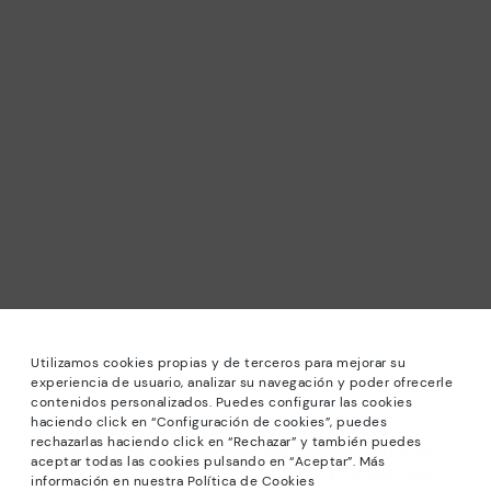
Utilizamos cookies propias y de terceros para mejorar su
experiencia de usuario, analizar su navegación y poder ofrecerle
contenidos personalizados. Puedes configurar las cookies
haciendo click en “Configuración de cookies”, puedes
*Sale: Bis zu 40 % Rabatt auf ausgewählte Modelle.
rechazarlas haciendo click en “Rechazar” y también puedes
Angeboten oder Sonderrabatten kombinierbar. Gültig bis
aceptar todas las cookies pulsando en “Aceptar”. Más
zum 31/08/2026 bis 23:59 Uhr CET. Gültig im Online-Shop
información en nuestra Política de Cookies