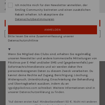
zugreifen werden.
Ich möchte mich für den Newsletter anmelden, der
¿Möchten Sie auf die Website von
Usa
gehen?
Smiling Community beitreten und einen zusätzlichen
Rabatt erhalten. Ich akzeptiere die
Datenschutzbestimmungen
UPS! DAS WAR EIN VERSEHEN, ICH BLEIBE IN USA
Schuhpflege
ANMELDEN
Entdecken sie mehr
NEIN, ICH MÖCHTE DIE WEBSITE VON DEUTSCHLAND BESUCHEN
Bitte lesen Sie eine Zusammenfassung unserer
Wir geben Ihnen Tipps, wie Sie Ihre Pikolinos optimal
Datenschutzrichtlinie
pflegen können.
Wir sind in mehr als 29 filialen vertreten.
Wählen Sie
hier
ihre aus.
Wenn Sie Mitglied des Clubs sind, erhalten Sie regelmäßig
unseren Newsletter und andere kommerzielle Mitteilungen von
Pikolinos per E-Mail und/oder SMS und (gegebenenfalls) per
Sofortnachrichtendienste und wir werden daher Ihre
personenbezogenen Daten zu diesem Zweck verarbeiten. Du
kannst deine Rechte auf Zugang, Berichtigung, Löschung,
Widerspruch, Unterdrückung, Einschränkung der Behandlung
und Übertragbarkeit ausüben, indem du an
rgpd@pikolinos.com
schreibst. Weitere Informationen sind in
unserer
Datenschutzerklärung zu finden
.
*Auf deinen ersten Kauf. Mindestbestellwert 50 €. Nicht mit anderen