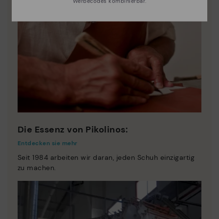
Werbecodes kombinierbar.
Die Essenz von Pikolinos:
Entdecken sie mehr
Seit 1984 arbeiten wir daran, jeden Schuh einzigartig
zu machen.