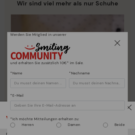
MEHR ENTDECKEN
Wir sind viel mehr als nur Schuhe
Werden Sie Mitglied in unserer
und erhalten Sie zusätzlich 10€* im Sale.
*Name
*Nachname
*E-Mail
Vorsicht!
*Ich möchte Mitteilungen erhalten zu:
Herren
Damen
Beide
Es scheint, dass Sie sich in
Usa
befinden und au
Deutschland