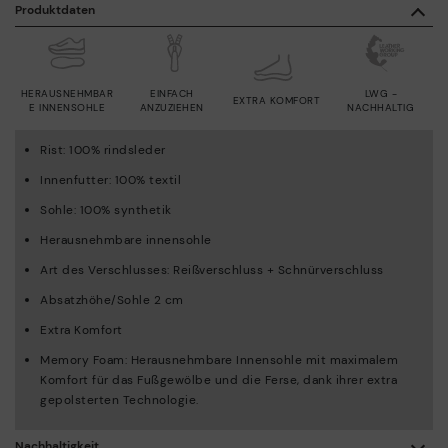
Produktdaten
HERAUSNEHMBAR
EINFACH
LWG -
EXTRA KOMFORT
E INNENSOHLE
ANZUZIEHEN
NACHHALTIG
Rist: 100% rindsleder
Innenfutter: 100% textil
Sohle: 100% synthetik
Herausnehmbare innensohle
Art des Verschlusses: Reißverschluss + Schnürverschluss
Absatzhöhe/Sohle 2 cm
Extra Komfort
Memory Foam: Herausnehmbare Innensohle mit maximalem
Komfort für das Fußgewölbe und die Ferse, dank ihrer extra
gepolsterten Technologie.
Nachhaltigkeit