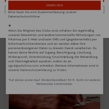
ANMELDEN
NEIN, ICH MÖCHTE DIE WEBSITE VON DEUTSCHLAND BESUCHEN
Bitte lesen Sie eine Zusammenfassung unserer
Datenschutzrichtlinie
Wir sind in mehr als 29 filialen vertreten.
Wählen Sie
hier
ihre aus.
Wenn Sie Mitglied des Clubs sind, erhalten Sie regelmäßig
unseren Newsletter und andere kommerzielle Mitteilungen von
Pikolinos per E-Mail und/oder SMS und (gegebenenfalls) per
Sofortnachrichtendienste und wir werden daher Ihre
personenbezogenen Daten zu diesem Zweck verarbeiten. Du
kannst deine Rechte auf Zugang, Berichtigung, Löschung,
Widerspruch, Unterdrückung, Einschränkung der Behandlung
und Übertragbarkeit ausüben, indem du an
rgpd@pikolinos.com
schreibst. Weitere Informationen sind in
unserer
Datenschutzerklärung zu finden
.
*Auf deinen ersten Kauf. Mindestbestellwert 50 €. Nicht mit anderen
Werbecodes kombinierbar.