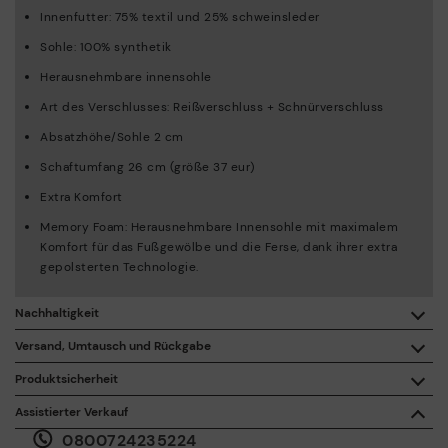
Innenfutter: 75% textil und 25% schweinsleder
Sohle: 100% synthetik
Herausnehmbare innensohle
Art des Verschlusses: Reißverschluss + Schnürverschluss
Absatzhöhe/Sohle 2 cm
Schaftumfang 26 cm (größe 37 eur)
Extra Komfort
Memory Foam: Herausnehmbare Innensohle mit maximalem
Komfort für das Fußgewölbe und die Ferse, dank ihrer extra
gepolsterten Technologie.
Nachhaltigkeit
Mit dem Kauf dieses Produkts unterstützen Sie eine
Versand, Umtausch und Rückgabe
verantwortungsvolle Lederherstellung durch die Leather
Working Group.
Produktsicherheit
Kostenlose Lieferung ab einem Einkaufswert von 50 €.
Die Sicherheit unserer Produkte ist uns wichtig. Und auch die
ISO 14006 Ecodesign: Beim Entwerfen unserer Kollektion
Assistierter Verkauf
Ihre. Aus diesem Grund haben wir einen Bereich eingerichtet, in
ermitteln wir die Umweltauswirkungen des gesamten
0800724235224
dem Sie uns bei allen Vorfällen oder Fragen zur
Produktlebenszyklus, um diese so gering wie möglich zu