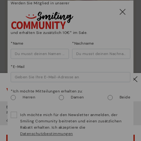
Werden Sie Mitglied in unserer
und erhalten Sie zusätzlich 10€* im Sale.
*Name
*Nachname
*E-Mail
Vorsicht!
*Ich möchte Mitteilungen erhalten zu:
Herren
Damen
Beide
Schuhpflege
Es scheint, dass Sie sich in
Usa
befinden und au
Deutschland
zugreifen werden.
Ich möchte mich für den Newsletter anmelden, der
Entdecken sie mehr
¿Möchten Sie auf die Website von
Usa
gehen?
Smiling Community beitreten und einen zusätzlichen
Wir geben Ihnen Tipps, wie Sie Ihre Pikolinos optimal
Rabatt erhalten. Ich akzeptiere die
pflegen können.
Datenschutzbestimmungen
UPS! DAS WAR EIN VERSEHEN, ICH BLEIBE IN USA