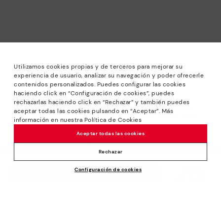
Utilizamos cookies propias y de terceros para mejorar su
experiencia de usuario, analizar su navegación y poder ofrecerle
contenidos personalizados. Puedes configurar las cookies
haciendo click en “Configuración de cookies”, puedes
*Sale: Bis zu 40 % Rabatt auf ausgewählte Modelle.
rechazarlas haciendo click en “Rechazar” y también puedes
Angeboten oder Sonderrabatten kombinierbar. Gültig bis
aceptar todas las cookies pulsando en “Aceptar”. Más
zum 31/08/2026 bis 23:59 Uhr CET. Gültig im Online-Shop
información en nuestra Política de Cookies
www.pikolinos.com.
Aceptar todas las cookies
*Bis zu -50% Extra Rabatte im Outlet. Rabatte auf
ausgewählte Produkte. Diese Aktion ist nicht mit anderen
Rechazar
Angeboten und Sonderrabatten kombinierbar. Gültig im
Preis reduziert von
144,95€
Configuración de cookies
Online-Shop www.pikolinos.com. Gültig bis zum 31/08/2026
DEM WARENKORB HINZUFÜGEN
86,97€
auf
bis 23:59 Uhr CEST (Brüssel, Kopenhagen, Madrid, Paris).
Über Pikolinos
Universum
Hilfe