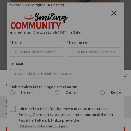
Werden Sie Mitglied in unserer
und erhalten Sie zusätzlich 10€* im Sale.
*Name
*Nachname
*E-Mail
Vorsicht!
*Ich möchte Mitteilungen erhalten zu:
Herren
Damen
Beide
Es scheint, dass Sie sich in
Usa
befinden und au
Deutschland
Schuhpflege
zugreifen werden.
Ich möchte mich für den Newsletter anmelden, der
Entdecken sie mehr
¿Möchten Sie auf die Website von
Usa
gehen?
Smiling Community beitreten und einen zusätzlichen
Rabatt erhalten. Ich akzeptiere die
Wir geben Ihnen Tipps, wie Sie Ihre Pikolinos optimal
Datenschutzbestimmungen
pflegen können.