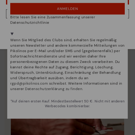
UPS! DAS WAR EIN VERSEHEN, ICH BLEIBE IN USA
ANMELDEN
NEIN, ICH MÖCHTE DIE WEBSITE VON DEUTSCHLAND BESUCHEN
Bitte lesen Sie eine Zusammenfassung unserer
Datenschutzrichtlinie
Wir sind in mehr als 29 filialen vertreten.
Wählen Sie
hier
ihre aus.
Wenn Sie Mitglied des Clubs sind, erhalten Sie regelmäßig
unseren Newsletter und andere kommerzielle Mitteilungen von
Pikolinos per E-Mail und/oder SMS und (gegebenenfalls) per
Sofortnachrichtendienste und wir werden daher Ihre
personenbezogenen Daten zu diesem Zweck verarbeiten. Du
kannst deine Rechte auf Zugang, Berichtigung, Löschung,
Widerspruch, Unterdrückung, Einschränkung der Behandlung
und Übertragbarkeit ausüben, indem du an
rgpd@pikolinos.com
schreibst. Weitere Informationen sind in
unserer
Datenschutzerklärung zu finden
.
*Auf deinen ersten Kauf. Mindestbestellwert 50 €. Nicht mit anderen
Werbecodes kombinierbar.