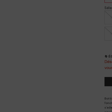
Séle
🔄 
Déso
vous
Bott
fonct
s'ad