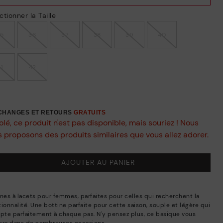
ctionner la Taille
35
36
37
38
39
40
41
42
ÉCHANGES ET RETOURS
GRATUITS
lé, ce produit n'est pas disponible, mais souriez ! Nous
 proposons des produits similaires que vous allez adorer.
AJOUTER AU PANIER
ines à lacets pour femmes, parfaites pour celles qui recherchent la
ionnalité. Une bottine parfaite pour cette saison, souple et légère qui
apte parfaitement à chaque pas. N'y pensez plus, ce basique vous