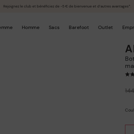
Rejoignez le club et bénéficiez de -5 € de bienvenue et d’autres avantages*.
emme
Homme
Sacs
Barefoot
Outlet
Empr
A
Bottines pour femmes à semelle de
ma
Prix ​​réduit de
14
à
Coul