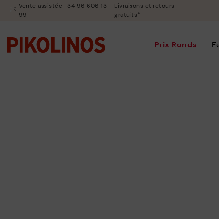
Vente assistée +34 96 606 13
Livraisons et retours
99
gratuits*
Prix Ronds
F