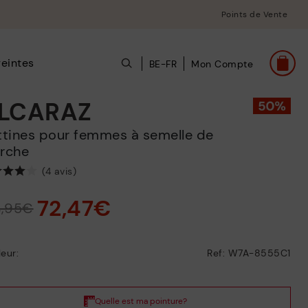
Points de Vente
eintes
BE-FR
Mon Compte
LCARAZ
rche
(4 avis)
72,47€
4,95€
eur:
Ref: W7A-8555C1