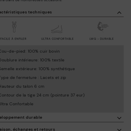
era dans de nombreuses occasions.
actéristiques techniques
FACILE À ENFILER
ULTRA CONFORTABLE
LWG - DURABLE
Cou-de-pied: 100% cuir bovin
Doublure intérieure: 100% textile
Semelle extérieure: 100% synthétique
Type de fermeture : Lacets et zip
Hauteur du talon 6 cm
Contour de la tige 24 cm (pointure 37 eur)
Ultra Confortable
eloppement durable
En achetant ce produit, vous soutenez une fabrication éco-
aison, échanges et retours