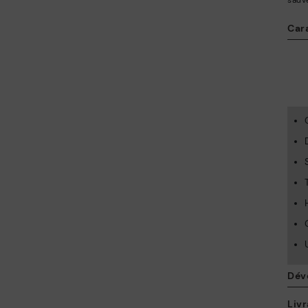
sauv
Car
Dév
Livr