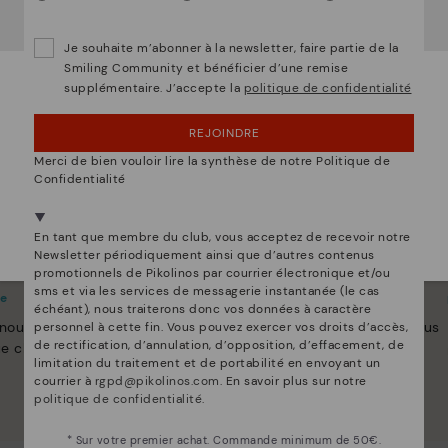
accéder au site Web de
Belgique
.
Voulez-vous aller sur le site Web de
États-Unis
?
Je souhaite m’abonner à la newsletter, faire partie de la
Smiling Community et bénéficier d’une remise
supplémentaire. J’accepte la
politique de confidentialité
OUPS... JE ME SUIS TROMPÉ, JE VEUX RESTER
EN ÉTATS-UNIS
REJOINDRE
NON, JE VEUX ALLER SUR LE SITE WEB DU
Merci de bien vouloir lire la synthèse de notre Politique de
BELGIQUE
Confidentialité
Nous sommes présents dans plus de 29 boutiques
Sélectionnez la vôtre
ici
.
En tant que membre du club, vous acceptez de recevoir notre
Newsletter périodiquement ainsi que d’autres contenus
de Pikolinos
Innovation
promotionnels de Pikolinos par courrier électronique et/ou
sms et via les services de messagerie instantanée (le cas
te
Découvrez suite
échéant), nous traiterons donc vos données à caractère
 nous nous efforçons de
Le cuir est ce qui nous définit et nous
personnel à cette fin. Vous pouvez exercer vos droits d’accès,
de rectification, d’annulation, d’opposition, d’effacement, de
e chaussure unique.
représente le mieux.
limitation du traitement et de portabilité en envoyant un
courrier à
rgpd@pikolinos.com
. En savoir plus sur notre
politique de confidentialité
.
* Sur votre premier achat. Commande minimum de 50€.