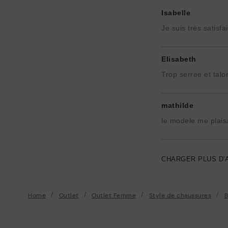
Isabelle
Je suis très satisf
Elisabeth
Trop serree et talo
mathilde
le modele me plaisa
CHARGER PLUS D'
Home
Outlet
Outlet Femme
Style de chaussures
B