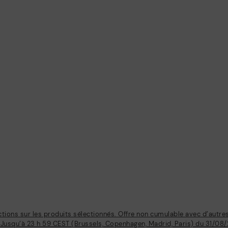
ions sur les produits sélectionnés. Offre non cumulable avec d’autre
 Jusqu’à 23 h 59 CEST (Brussels, Copenhagen, Madrid, Paris) du 31/08