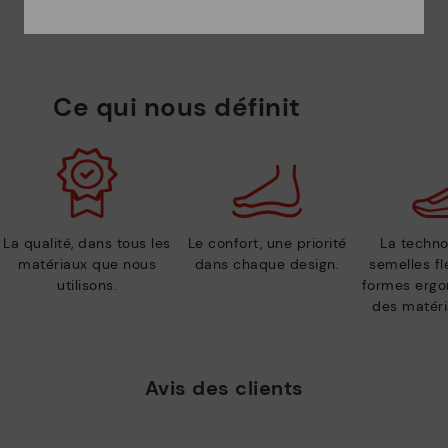
Ce qui nous définit
La qualité, dans tous les
Le confort, une priorité
La techno
matériaux que nous
dans chaque design.
semelles fl
utilisons.
formes ergo
des matéri
Avis des clients