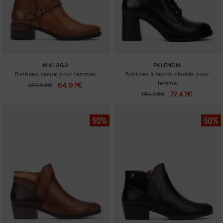
MALAGA
PALENCIA
Bottines casual pour femmes
Bottines à talons cloutés pour
femme
64,97€
129,95€
Prix ​​réduit de
à
77,47€
154,95€
Prix ​​réduit de
à