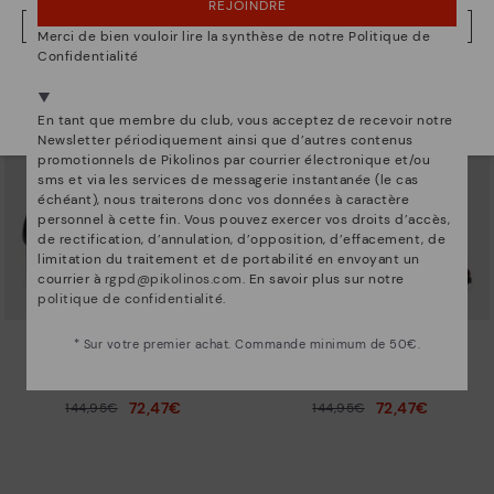
REJOINDRE
69,97€
69,97€
139,95€
139,95€
Prix ​​réduit de
Prix ​​réduit de
NON, JE VEUX ALLER SUR LE SITE WEB DU BELGIQUE
à
à
Merci de bien vouloir lire la synthèse de notre Politique de
Confidentialité
Nous sommes présents dans plus de 29 boutiques
Sélectionnez la vôtre
ici
.
En tant que membre du club, vous acceptez de recevoir notre
Newsletter périodiquement ainsi que d’autres contenus
promotionnels de Pikolinos par courrier électronique et/ou
sms et via les services de messagerie instantanée (le cas
échéant), nous traiterons donc vos données à caractère
personnel à cette fin. Vous pouvez exercer vos droits d’accès,
de rectification, d’annulation, d’opposition, d’effacement, de
limitation du traitement et de portabilité en envoyant un
courrier à
rgpd@pikolinos.com
. En savoir plus sur notre
politique de confidentialité
.
* Sur votre premier achat. Commande minimum de 50€.
CALAFAT
CALAFAT
Bottines à talons hauts pour
Bottines à talons hauts pour
femme.
femme.
72,47€
72,47€
144,95€
144,95€
Prix ​​réduit de
Prix ​​réduit de
à
à