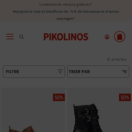
Livraisons et retours gratuits*
Rejoignez le club et bénéficiez de -5 € de bienvenue et d’autres
avantages*.
8 articles
FILTRE
TRIER PAR
Prix croissant
Type
Prix décroissant
Couleurs
Meilleures ventes
Nouvelles
Taille