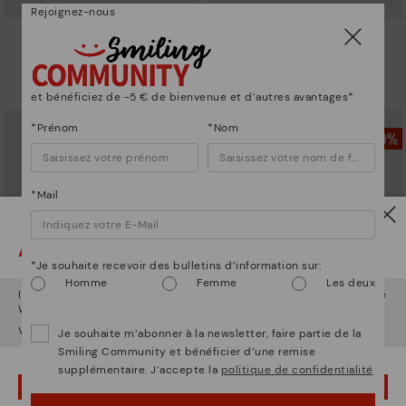
Rejoignez-nous
DAROCA
DAROCA
Bottines basses confortables
Bottines basses confort
69,97€
69,97€
139,95€
139,95€
Prix ​​réduit de
Prix ​​réduit de
à
à
et bénéficiez de -5 € de bienvenue et d’autres avantages*
*Prénom
*Nom
*Mail
Attention !
*Je souhaite recevoir des bulletins d’information sur:
Homme
Femme
Les deux
Il semble que vous êtes en
États-Unis
et vous allez accéder au site
Web de
Belgique
.
Voulez-vous aller sur le site Web de
États-Unis
?
Je souhaite m’abonner à la newsletter, faire partie de la
Smiling Community et bénéficier d’une remise
CALAFAT
CALAFAT
supplémentaire. J’accepte la
politique de confidentialité
Bottines pour femmes avec talon
Bottines pour femmes avec talon
OUPS... JE ME SUIS TROMPÉ, JE VEUX RESTER EN ÉTATS-UNIS
et détails en cuir
et détails en cuir