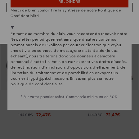
REJOINDRE
69,97€
69,97€
139,95€
139,95€
Prix ​​réduit de
Prix ​​réduit de
NON, JE VEUX ALLER SUR LE SITE WEB DU BELGIQUE
à
à
Merci de bien vouloir lire la synthèse de notre Politique de
Confidentialité
Nous sommes présents dans plus de 29 boutiques
Sélectionnez la vôtre
ici
.
En tant que membre du club, vous acceptez de recevoir notre
Newsletter périodiquement ainsi que d’autres contenus
promotionnels de Pikolinos par courrier électronique et/ou
sms et via les services de messagerie instantanée (le cas
échéant), nous traiterons donc vos données à caractère
personnel à cette fin. Vous pouvez exercer vos droits d’accès,
de rectification, d’annulation, d’opposition, d’effacement, de
limitation du traitement et de portabilité en envoyant un
courrier à
rgpd@pikolinos.com
. En savoir plus sur notre
politique de confidentialité
.
* Sur votre premier achat. Commande minimum de 50€.
CALAFAT
CALAFAT
Bottines à talons hauts pour
Bottines à talons hauts pour
femme.
femme.
72,47€
72,47€
144,95€
144,95€
Prix ​​réduit de
Prix ​​réduit de
à
à