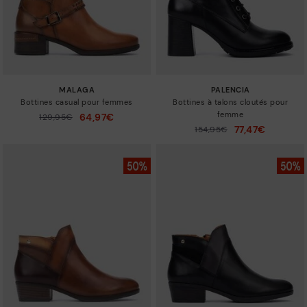
MALAGA
PALENCIA
Bottines casual pour femmes
Bottines à talons cloutés pour
femme
64,97€
129,95€
Prix ​​réduit de
à
77,47€
154,95€
Prix ​​réduit de
à