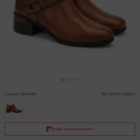
Couleur: BRANDY
Ref: W6W-7536C1
choisi/ie