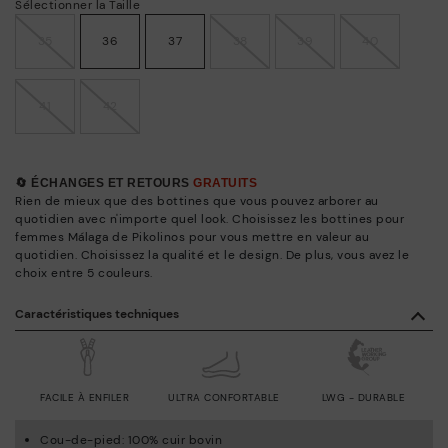
Sélectionner la Taille
35
36
37
38
39
40
41
42
🔄 ÉCHANGES ET RETOURS
GRATUITS
Rien de mieux que des bottines que vous pouvez arborer au
quotidien avec n'importe quel look. Choisissez les bottines pour
femmes Málaga de Pikolinos pour vous mettre en valeur au
quotidien. Choisissez la qualité et le design. De plus, vous avez le
choix entre 5 couleurs.
Caractéristiques techniques
FACILE À ENFILER
ULTRA CONFORTABLE
LWG - DURABLE
Cou-de-pied: 100% cuir bovin