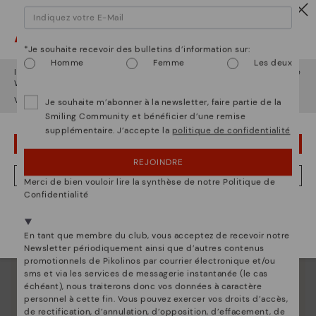
Découvrez suite
Depuis 1984, nous nous efforçons de rendre chaque
Attention !
chaussure unique.
*Je souhaite recevoir des bulletins d’information sur:
Homme
Femme
Les deux
Il semble que vous êtes en
États-Unis
et vous allez accéder au site
Web de
Belgique
.
Voulez-vous aller sur le site Web de
États-Unis
?
Je souhaite m’abonner à la newsletter, faire partie de la
Smiling Community et bénéficier d’une remise
supplémentaire. J’accepte la
politique de confidentialité
OUPS... JE ME SUIS TROMPÉ, JE VEUX RESTER EN ÉTATS-UNIS
REJOINDRE
NON, JE VEUX ALLER SUR LE SITE WEB DU BELGIQUE
Merci de bien vouloir lire la synthèse de notre Politique de
Confidentialité
Nous sommes présents dans plus de 29 boutiques
Sélectionnez la vôtre
ici
.
En tant que membre du club, vous acceptez de recevoir notre
Newsletter périodiquement ainsi que d’autres contenus
promotionnels de Pikolinos par courrier électronique et/ou
sms et via les services de messagerie instantanée (le cas
échéant), nous traiterons donc vos données à caractère
personnel à cette fin. Vous pouvez exercer vos droits d’accès,
de rectification, d’annulation, d’opposition, d’effacement, de