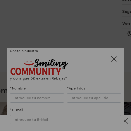
Seg
La
Vent
Po
co
se
Únete a nuestra
y consigue 5€ extra en Rebajas*
Co
omos mucho más que zapatos
*Nombre
*Apellidos
*E
gr
su
*E-mail