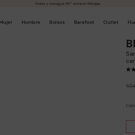
Únete y consigue 5€* extra en Rebajas
Mujer
Hombre
Bolsos
Barefoot
Outlet
Hu
B
Sandalias planas de mujer con puntera
ce
Precio reducido de
10
a
Colo