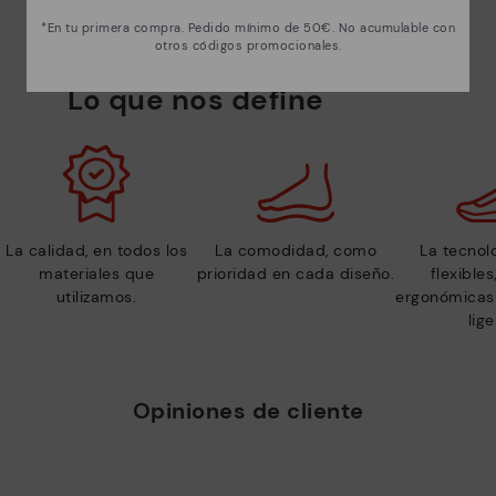
*En tu primera compra. Pedido mínimo de 50€. No acumulable con
otros códigos promocionales.
Lo que nos define
La calidad, en todos los
La comodidad, como
La tecnolo
materiales que
prioridad en cada diseño.
flexible
utilizamos.
ergonómicas 
lige
Opiniones de cliente