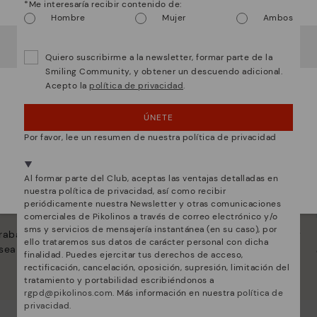
¡Ojo!
*Me interesaría recibir contenido de:
Hombre
Mujer
Ambos
Parece que estás en
USA
y vas a acceder a
España
.
¿Quieres ir a la web de
USA
?
Quiero suscribirme a la newsletter, formar parte de la
Smiling Community, y obtener un descuendo adicional.
Acepto la
política de privacidad
.
¡UPS! HA SIDO UN LAPSUS, CONTINUO EN USA
ÚNETE
NO, QUIERO VISITAR LA WEB DE ESPAÑA
Por favor, lee un resumen de nuestra política de privacidad
Estamos presentes en más de 29 tiendas.
Al formar parte del Club, aceptas las ventajas detalladas en
Selecciona el tuyo
aquí
.
kolinos
Innovación
nuestra política de privacidad, así como recibir
periódicamente nuestra Newsletter y otras comunicaciones
Descubre más
comerciales de Pikolinos a través de correo electrónico y/o
sms y servicios de mensajería instantánea (en su caso), por
rabajamos para que
La piel es lo que mejor nos define y
ello trataremos sus datos de carácter personal con dicha
sea único.
representa.
finalidad. Puedes ejercitar tus derechos de acceso,
rectificación, cancelación, oposición, supresión, limitación del
tratamiento y portabilidad escribiéndonos a
rgpd@pikolinos.com
. Más información en nuestra
política de
privacidad
.