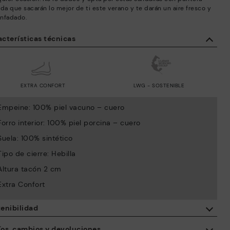
da que sacarán lo mejor de ti este verano y te darán un aire fresco y
nfadado.
cterísticas técnicas
EXTRA CONFORT
LWG - SOSTENIBLE
Empeine: 100% piel vacuno – cuero
Forro interior: 100% piel porcina – cuero
Suela: 100% sintético
Tipo de cierre: Hebilla
Altura tacón 2 cm
Extra Confort
enibilidad
Con la compra de este producto, estás apoyando la fabricación
íos, cambios y devoluciones