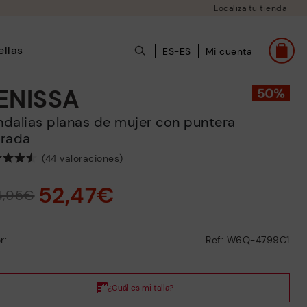
Localiza tu tienda
ellas
ES-ES
Mi cuenta
ENISSA
rrada
(44 valoraciones)
52,47€
4,95€
r:
Ref: W6Q-4799C1