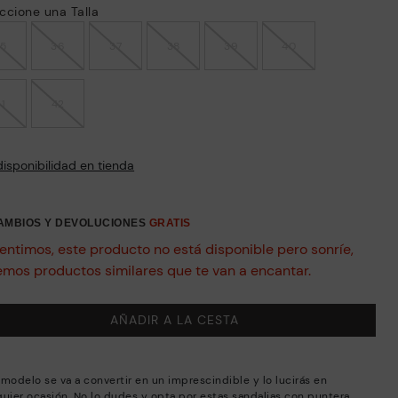
ccione una Talla
35
36
37
38
39
40
41
42
disponibilidad en tienda
CAMBIOS Y DEVOLUCIONES
GRATIS
entimos, este producto no está disponible pero sonríe,
emos productos similares que te van a encantar.
AÑADIR A LA CESTA
 modelo se va a convertir en un imprescindible y lo lucirás en
quier ocasión. No lo dudes y opta por estas sandalias con puntera