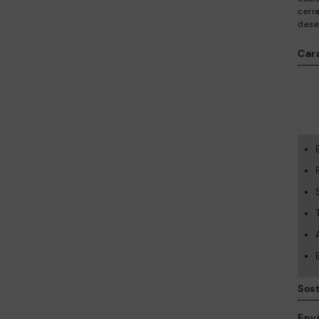
cerra
dese
Cara
Sost
Env