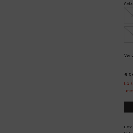
Sele
Ver 
🔄 
Lo s
ten
Este
cual