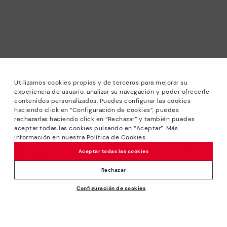
Utilizamos cookies propias y de terceros para mejorar su
experiencia de usuario, analizar su navegación y poder ofrecerle
contenidos personalizados. Puedes configurar las cookies
haciendo click en “Configuración de cookies”, puedes
*Rebajas: Descuentos de hasta -40% en modelos
rechazarlas haciendo click en “Rechazar” y también puedes
seleccionados. Promoción no acumulable a otras ofertas y
aceptar todas las cookies pulsando en “Aceptar”. Más
descuentos especiales. Hasta las 23:59 CET del 31/08/2026.
información en nuestra Política de Cookies
Válido en la tienda online www.pikolinos.com y en tiendas
Aceptar todas las cookies
Pikolinos.
*Hasta -50% Extra Descuentos Outlet. Descuentos en
Rechazar
productos seleccionados. Promoción no acumulable a otras
Configuración de cookies
ofertas y descuentos especiales. Válido en la tienda online
www.pikolinos.com y en tiendas Pikolinos Outlet. Hasta las
23:59 CEST (Brussels, Copenhagen, Madrid, Paris) del
31/08/2026. No aplicable a Ceuta, Melilla e Islas Canarias.