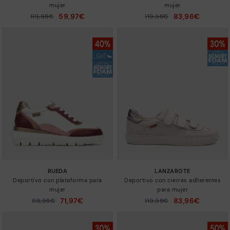
mujer
mujer
59,97€
83,96€
Precio reducido de
119,95€
Precio reducido de
119,95€
a
a
RUEDA
LANZAROTE
Deportivo con plataforma para
Deportivo con cierres adherentes
mujer
para mujer
71,97€
83,96€
Precio reducido de
119,95€
Precio reducido de
119,95€
a
a