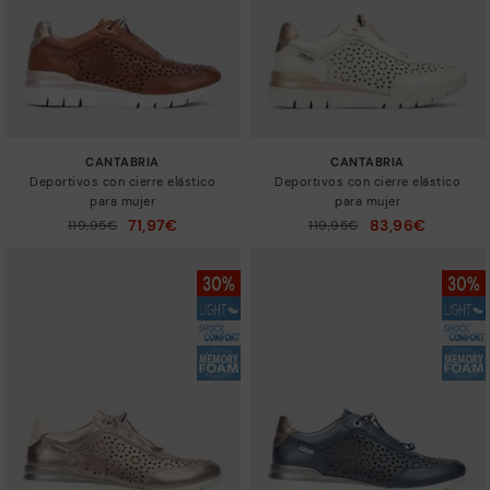
CANTABRIA
CANTABRIA
Deportivos con cierre elástico
Deportivos con cierre elástico
para mujer
para mujer
71,97€
83,96€
Precio reducido de
119,95€
Precio reducido de
119,95€
a
a