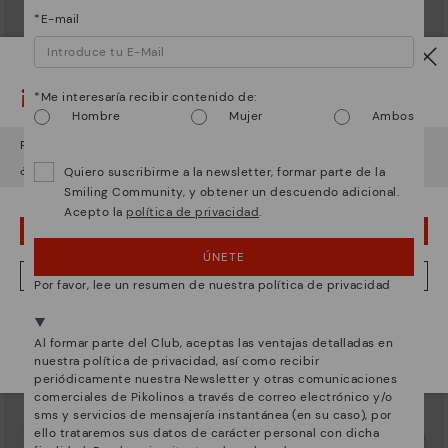
*E-mail
¡Ojo!
*Me interesaría recibir contenido de:
Hombre
Mujer
Ambos
Parece que estás en
USA
y vas a acceder a
España
.
ARRECIFE
RUEDA
¿Quieres ir a la web de
USA
?
Deportivos con cierre de
Deportivo de mujer con
Quiero suscribirme a la newsletter, formar parte de la
cordones para mujer
plataforma
Smiling Community, y obtener un descuendo adicional.
83,96€
71,97€
Precio reducido de
119,95€
Precio reducido de
119,95€
Acepto la
política de privacidad
.
a
a
¡UPS! HA SIDO UN LAPSUS, CONTINUO EN USA
ÚNETE
NO, QUIERO VISITAR LA WEB DE ESPAÑA
Por favor, lee un resumen de nuestra política de privacidad
Estamos presentes en más de 29 tiendas.
Al formar parte del Club, aceptas las ventajas detalladas en
Selecciona el tuyo
aquí
.
nuestra política de privacidad, así como recibir
periódicamente nuestra Newsletter y otras comunicaciones
comerciales de Pikolinos a través de correo electrónico y/o
sms y servicios de mensajería instantánea (en su caso), por
ello trataremos sus datos de carácter personal con dicha