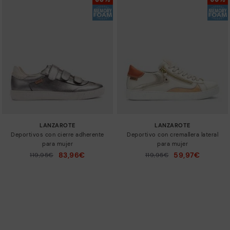
LANZAROTE
LANZAROTE
Deportivos con cierre adherente
Deportivo con cremallera lateral
para mujer
para mujer
83,96€
59,97€
Precio reducido de
119,95€
Precio reducido de
119,95€
a
a