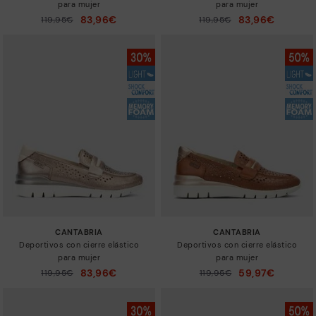
para mujer
para mujer
83,96€
83,96€
Precio reducido de
119,95€
Precio reducido de
119,95€
a
a
CANTABRIA
CANTABRIA
Deportivos con cierre elástico
Deportivos con cierre elástico
para mujer
para mujer
83,96€
59,97€
Precio reducido de
119,95€
Precio reducido de
119,95€
a
a