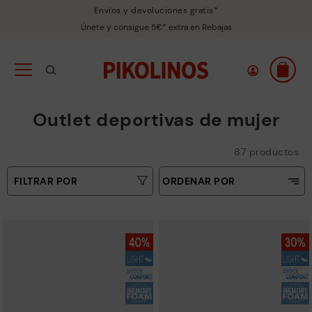
Envíos y devoluciones gratis*
Únete y consigue 5€* extra en Rebajas
Outlet deportivas de mujer
87 productos
FILTRAR POR
ORDENAR POR
Precio ascendente
Tallas
Precio decreciente
Tipo
Más vendidos
Novedades
Colores