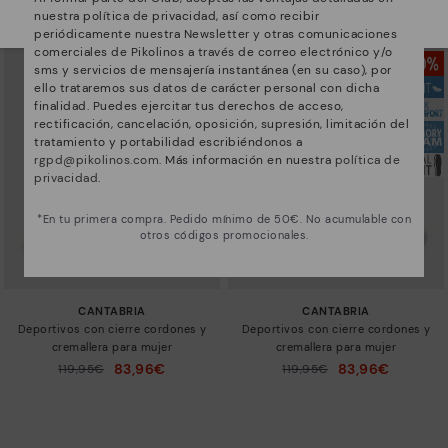
Selecciona el tuyo
aquí
.
83,96€
83,96€
Precio reducido de
119,95€
Precio reducido de
119,95€
nuestra política de privacidad, así como recibir
a
a
periódicamente nuestra Newsletter y otras comunicaciones
comerciales de Pikolinos a través de correo electrónico y/o
sms y servicios de mensajería instantánea (en su caso), por
ello trataremos sus datos de carácter personal con dicha
finalidad. Puedes ejercitar tus derechos de acceso,
rectificación, cancelación, oposición, supresión, limitación del
tratamiento y portabilidad escribiéndonos a
rgpd@pikolinos.com
. Más información en nuestra
política de
privacidad
.
*En tu primera compra. Pedido mínimo de 50€. No acumulable con
otros códigos promocionales.
CANTABRIA
CANTABRIA
Deportivos con cierre cordones y
Deportivos con cierre cordones y
cremallera para mujer
cremallera para mujer
83,96€
83,96€
Precio reducido de
119,95€
Precio reducido de
119,95€
a
a