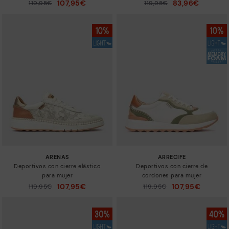
107,95€
83,96€
119,95€
119,95€
a
a
ARENAS
ARRECIFE
Deportivos con cierre elástico
Deportivos con cierre de
para mujer
cordones para mujer
107,95€
107,95€
Precio reducido de
119,95€
Precio reducido de
119,95€
a
a