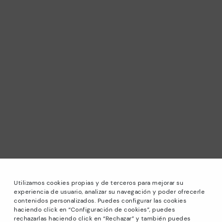
Utilizamos cookies propias y de terceros para mejorar su
experiencia de usuario, analizar su navegación y poder ofrecerle
contenidos personalizados. Puedes configurar las cookies
haciendo click en “Configuración de cookies”, puedes
*Rebajas: Descuentos de hasta -40% en modelos
rechazarlas haciendo click en “Rechazar” y también puedes