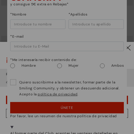
y consigue 5€ extra en Rebajas*
LANZAROTE
LANZAROTE
*Nombre
*Apellidos
Deportivos con cordones para
Deportivos con cordones para
mujer
mujer
71,97€
71,97€
Precio reducido de
119,95€
Precio reducido de
119,95€
a
a
*E-mail
¡Ojo!
*Me interesaría recibir contenido de:
Hombre
Mujer
Ambos
Parece que estás en
USA
y vas a acceder a
España
.
¿Quieres ir a la web de
USA
?
Quiero suscribirme a la newsletter, formar parte de la
Smiling Community, y obtener un descuendo adicional.
Acepto la
política de privacidad
.
¡UPS! HA SIDO UN LAPSUS, CONTINUO EN USA
ÚNETE
NO, QUIERO VISITAR LA WEB DE ESPAÑA
Por favor, lee un resumen de nuestra política de privacidad
LANZAROTE
ARENAS
Deportivos con cordones para
Deportivos con cierre de
Estamos presentes en más de 29 tiendas.
mujer
cordones y cremallera para mujer
Al formar parte del Club, aceptas las ventajas detalladas en