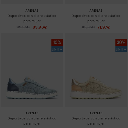
ARENAS
ARENAS
Deportivos con cierre elástico
Deportivos con cierre elástico
para mujer
para mujer
83,96€
71,97€
Precio reducido de
119,95€
Precio reducido de
119,95€
a
a
ARENAS
ARENAS
Deportivos con cierre elástico
Deportivos con cierre elástico
para mujer
para mujer
Precio reducido de
Precio reducido de