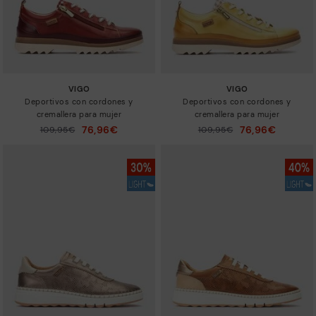
VIGO
VIGO
Deportivos con cordones y
Deportivos con cordones y
cremallera para mujer
cremallera para mujer
76,96€
76,96€
Precio reducido de
109,95€
Precio reducido de
109,95€
a
a