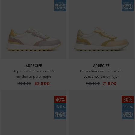
ARRECIFE
ARRECIFE
Deportivos con cierre de
Deportivos con cierre de
cordones para mujer
cordones para mujer
83,96€
71,97€
Precio reducido de
119,95€
Precio reducido de
119,95€
a
a