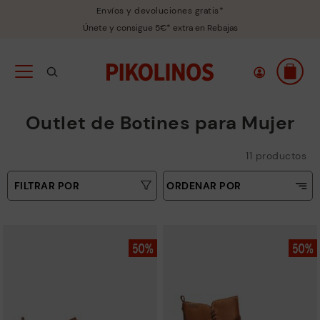
Envíos y devoluciones gratis*
Únete y consigue 5€* extra en Rebajas
Outlet de Botines para Mujer
11 productos
FILTRAR POR
ORDENAR POR
Precio ascendente
Tallas
Precio decreciente
Tipo
Más vendidos
Novedades
Colores