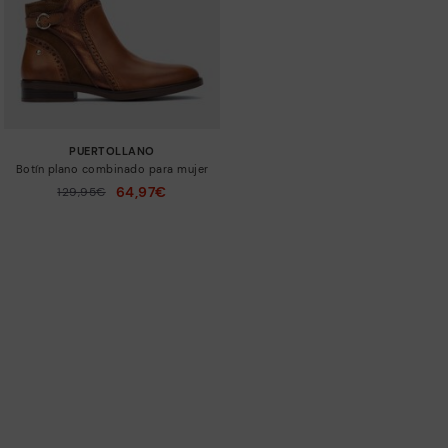
PUERTOLLANO
Botín plano combinado para mujer
64,97€
Precio reducido de
129,95€
a