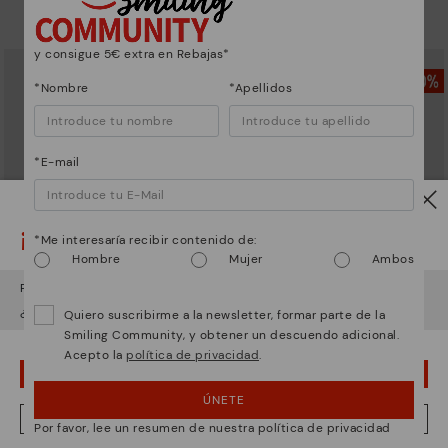
64,97€
64,97€
Precio reducido de
129,95€
Precio reducido de
129,95€
a
a
y consigue 5€ extra en Rebajas*
*Nombre
*Apellidos
*E-mail
¡Ojo!
*Me interesaría recibir contenido de:
Hombre
Mujer
Ambos
Parece que estás en
USA
y vas a acceder a
España
.
¿Quieres ir a la web de
USA
?
Quiero suscribirme a la newsletter, formar parte de la
CALAFAT
CALAFAT
Smiling Community, y obtener un descuendo adicional.
Botín con tacón para mujer
Botín con tacón para mujer
Acepto la
política de privacidad
.
64,97€
64,97€
Precio reducido de
129,95€
Precio reducido de
129,95€
¡UPS! HA SIDO UN LAPSUS, CONTINUO EN USA
a
a
ÚNETE
NO, QUIERO VISITAR LA WEB DE ESPAÑA
Por favor, lee un resumen de nuestra política de privacidad