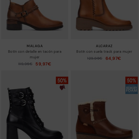
MALAGA
ALCARAZ
Botín con detalle en tacón para
Botín con suela track para mujer
mujer
64,97€
Precio reducido de
129,95€
a
59,97€
Precio reducido de
119,95€
a