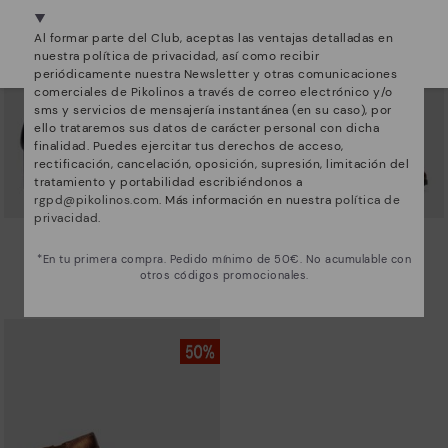
Estamos presentes en más de 29 tiendas.
Al formar parte del Club, aceptas las ventajas detalladas en
Selecciona el tuyo
aquí
.
nuestra política de privacidad, así como recibir
periódicamente nuestra Newsletter y otras comunicaciones
comerciales de Pikolinos a través de correo electrónico y/o
sms y servicios de mensajería instantánea (en su caso), por
ello trataremos sus datos de carácter personal con dicha
finalidad. Puedes ejercitar tus derechos de acceso,
rectificación, cancelación, oposición, supresión, limitación del
tratamiento y portabilidad escribiéndonos a
rgpd@pikolinos.com
. Más información en nuestra
política de
privacidad
.
CALAFAT
CALAFAT
Botines de tacón para mujer.
Botines de tacón para mujer.
*En tu primera compra. Pedido mínimo de 50€. No acumulable con
otros códigos promocionales.
64,97€
64,97€
Precio reducido de
129,95€
Precio reducido de
129,95€
a
a