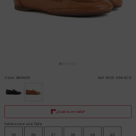
Color: BRANDY
Ref: W2S-3964CO
seleccionado
Seleccione una Talla
35
36
37
38
39
40