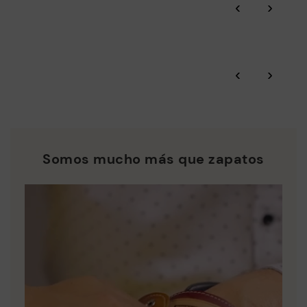
‹
›
A través de auditorías BSCI certificadas por Amfori,
supervisamos la sostenibilidad social y ambiental de toda la
Garantía Pikolinos.
cadena de suministro.
Residuo Cero: Ponemos en valor las materias primas
Consulta más información sobre envíos,
.
aquí
reduciendo la generación de residuos y fomentando su
‹
›
reutilización.
*Envíos gratuitos para pedidos superiores a 50€ - devoluciones
gratuitas. Plazo de devolución ampliado a 60 días para clientes
Pikolinos trabaja por la sostenibilidad de todos sus
suscritos a la newsletter o miembros del club.
materiales y procesos de producción.
DESCUBRE MÁS
Somos mucho más que zapatos