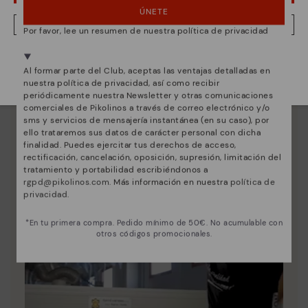
ÚNETE
Esencia Pikolinos
NO, QUIERO VISITAR LA WEB DE ESPAÑA
Por favor, lee un resumen de nuestra política de privacidad
Descubre más
Estamos presentes en más de 29 tiendas.
Desde 1984 trabajamos para que cada zapato sea
Al formar parte del Club, aceptas las ventajas detalladas en
Selecciona el tuyo
aquí
.
único.
nuestra política de privacidad, así como recibir
periódicamente nuestra Newsletter y otras comunicaciones
comerciales de Pikolinos a través de correo electrónico y/o
sms y servicios de mensajería instantánea (en su caso), por
ello trataremos sus datos de carácter personal con dicha
finalidad. Puedes ejercitar tus derechos de acceso,
rectificación, cancelación, oposición, supresión, limitación del
tratamiento y portabilidad escribiéndonos a
rgpd@pikolinos.com
. Más información en nuestra
política de
privacidad
.
*En tu primera compra. Pedido mínimo de 50€. No acumulable con
otros códigos promocionales.