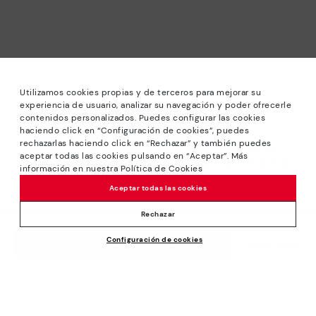
Utilizamos cookies propias y de terceros para mejorar su
experiencia de usuario, analizar su navegación y poder ofrecerle
contenidos personalizados. Puedes configurar las cookies
haciendo click en “Configuración de cookies”, puedes
*Rebajas: Descuentos de hasta -40% en modelos
rechazarlas haciendo click en “Rechazar” y también puedes
seleccionados. Promoción no acumulable a otras ofertas y
aceptar todas las cookies pulsando en “Aceptar”. Más
descuentos especiales. Hasta las 23:59 CET del 31/08/2026.
información en nuestra Política de Cookies
Válido en la tienda online www.pikolinos.com y en tiendas
Aceptar todas las cookies
Pikolinos.
*Hasta -50% Extra Descuentos Outlet. Descuentos en
Rechazar
productos seleccionados. Promoción no acumulable a otras
Configuración de cookies
ofertas y descuentos especiales. Válido en la tienda online
109,95€
AÑADIR A LA CESTA
www.pikolinos.com y en tiendas Pikolinos Outlet. Hasta las
23:59 CEST (Brussels, Copenhagen, Madrid, Paris) del
31/08/2026. No aplicable a Ceuta, Melilla e Islas Canarias.
Sobre Pikolinos