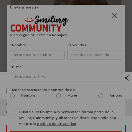
Únete a nuestra
y consigue 5€ extra en Rebajas*
*Nombre
*Apellidos
*E-mail
¡Ojo!
*Me interesaría recibir contenido de:
Hombre
Mujer
Ambos
Parece que estás en
USA
y vas a acceder a
España
.
¿Quieres ir a la web de
USA
?
Quiero suscribirme a la newsletter, formar parte de la
Smiling Community, y obtener un descuendo adicional.
Acepto la
política de privacidad
.
¡UPS! HA SIDO UN LAPSUS, CONTINUO EN USA