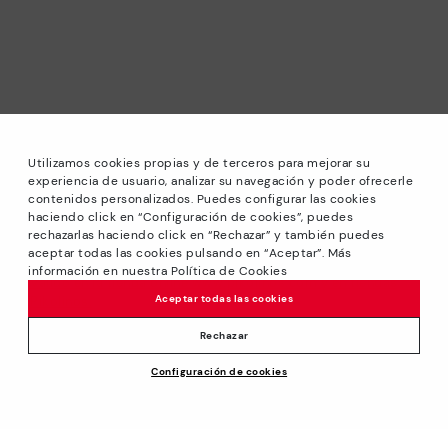
Utilizamos cookies propias y de terceros para mejorar su
experiencia de usuario, analizar su navegación y poder ofrecerle
contenidos personalizados. Puedes configurar las cookies
haciendo click en “Configuración de cookies”, puedes
*Rebajas: Descuentos de hasta -40% en modelos
rechazarlas haciendo click en “Rechazar” y también puedes
seleccionados. Promoción no acumulable a otras ofertas y
aceptar todas las cookies pulsando en “Aceptar”. Más
descuentos especiales. Hasta las 23:59 CET del 31/08/2026.
información en nuestra Política de Cookies
Válido en la tienda online www.pikolinos.com y en tiendas
Aceptar todas las cookies
Pikolinos.
*Hasta -50% Extra Descuentos Outlet. Descuentos en
Rechazar
productos seleccionados. Promoción no acumulable a otras
Configuración de cookies
ofertas y descuentos especiales. Válido en la tienda online
www.pikolinos.com y en tiendas Pikolinos Outlet. Hasta las
23:59 CEST (Brussels, Copenhagen, Madrid, Paris) del
31/08/2026. No aplicable a Ceuta, Melilla e Islas Canarias.