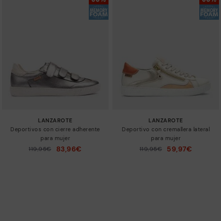
LANZAROTE
LANZAROTE
Deportivos con cierre adherente
Deportivo con cremallera lateral
para mujer
para mujer
83,96€
59,97€
Precio reducido de
119,95€
Precio reducido de
119,95€
a
a