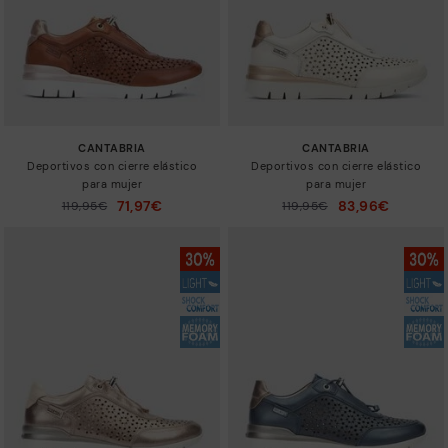
CANTABRIA
CANTABRIA
Deportivos con cierre elástico
Deportivos con cierre elástico
para mujer
para mujer
71,97€
83,96€
Precio reducido de
119,95€
Precio reducido de
119,95€
a
a