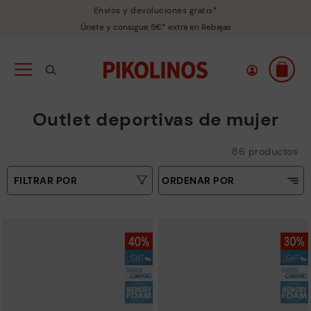
Envíos y devoluciones gratis*
Únete y consigue 5€* extra en Rebajas
Outlet deportivas de mujer
86 productos
FILTRAR POR
ORDENAR POR
Precio ascendente
Tallas
Precio decreciente
Tipo
Más vendidos
Novedades
Colores