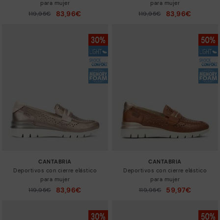
para mujer
para mujer
83,96€
83,96€
Precio reducido de
119,95€
Precio reducido de
119,95€
a
a
CANTABRIA
CANTABRIA
Deportivos con cierre elástico
Deportivos con cierre elástico
para mujer
para mujer
83,96€
59,97€
Precio reducido de
119,95€
Precio reducido de
119,95€
a
a