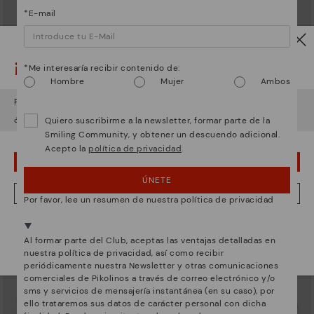
*E-mail
¡Ojo!
*Me interesaría recibir contenido de:
Hombre
Mujer
Ambos
Parece que estás en
USA
y vas a acceder a
España
.
ARRECIFE
RUEDA
¿Quieres ir a la web de
USA
?
Deportivos con cierre de
Deportivo de mujer con
Quiero suscribirme a la newsletter, formar parte de la
cordones para mujer
plataforma
Smiling Community, y obtener un descuendo adicional.
83,96€
71,97€
Precio reducido de
119,95€
Precio reducido de
119,95€
Acepto la
política de privacidad
.
a
a
¡UPS! HA SIDO UN LAPSUS, CONTINUO EN USA
ÚNETE
NO, QUIERO VISITAR LA WEB DE ESPAÑA
Por favor, lee un resumen de nuestra política de privacidad
Estamos presentes en más de 29 tiendas.
Al formar parte del Club, aceptas las ventajas detalladas en
Selecciona el tuyo
aquí
.
nuestra política de privacidad, así como recibir
periódicamente nuestra Newsletter y otras comunicaciones
comerciales de Pikolinos a través de correo electrónico y/o
sms y servicios de mensajería instantánea (en su caso), por
ello trataremos sus datos de carácter personal con dicha