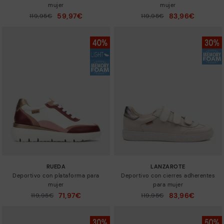
mujer
mujer
59,97€
83,96€
Precio reducido de
119,95€
Precio reducido de
119,95€
a
a
RUEDA
LANZAROTE
Deportivo con plataforma para
Deportivo con cierres adherentes
mujer
para mujer
71,97€
83,96€
Precio reducido de
119,95€
Precio reducido de
119,95€
a
a