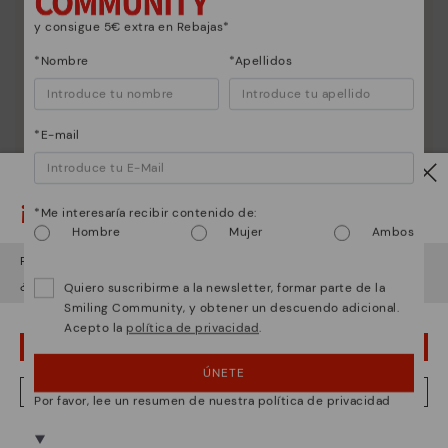
y consigue 5€ extra en Rebajas*
*Nombre
*Apellidos
*E-mail
¡Ojo!
*Me interesaría recibir contenido de:
Hombre
Mujer
Ambos
Parece que estás en
USA
y vas a acceder a
España
.
¿Quieres ir a la web de
USA
?
Quiero suscribirme a la newsletter, formar parte de la
Smiling Community, y obtener un descuendo adicional.
Acepto la
política de privacidad
.
¡UPS! HA SIDO UN LAPSUS, CONTINUO EN USA
ÚNETE
NO, QUIERO VISITAR LA WEB DE ESPAÑA
Por favor, lee un resumen de nuestra política de privacidad
Estamos presentes en más de 29 tiendas.