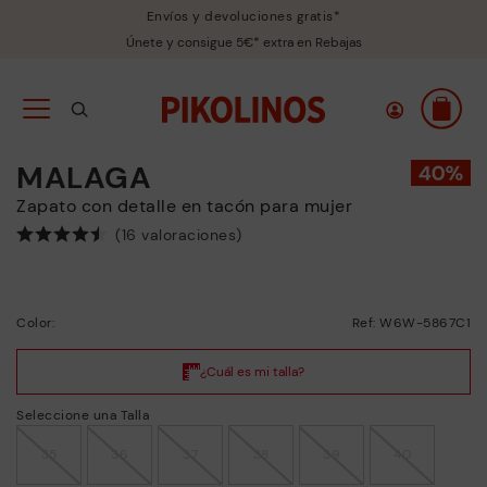
Envíos y devoluciones gratis*
Únete y consigue 5€* extra en Rebajas
MALAGA
Zapato con detalle en tacón para mujer
(16 valoraciones)
Color:
Ref: W6W-5867C1
Seleccione una Talla
35
36
37
38
39
40