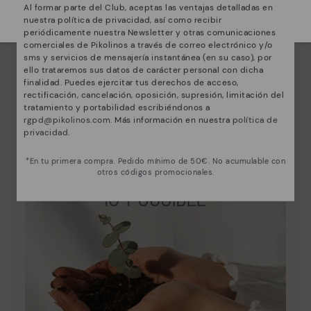
Al formar parte del Club, aceptas las ventajas detalladas en
Selecciona el tuyo
aquí
.
nuestra política de privacidad, así como recibir
Innovación
periódicamente nuestra Newsletter y otras comunicaciones
Descubre más
comerciales de Pikolinos a través de correo electrónico y/o
sms y servicios de mensajería instantánea (en su caso), por
La piel es lo que mejor nos define y representa.
ello trataremos sus datos de carácter personal con dicha
finalidad. Puedes ejercitar tus derechos de acceso,
rectificación, cancelación, oposición, supresión, limitación del
tratamiento y portabilidad escribiéndonos a
rgpd@pikolinos.com
. Más información en nuestra
política de
privacidad
.
*En tu primera compra. Pedido mínimo de 50€. No acumulable con
otros códigos promocionales.