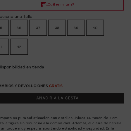
ccione una Talla
35
36
37
38
39
40
41
42
disponibilidad en tienda
CAMBIOS Y DEVOLUCIONES
GRATIS
AÑADIR A LA CESTA
 zapato es pura sofisticación con detalles únicos. Su tacón de 7 cm
iza la figura sin renunciar a la comodidad. Además, el cierre de hebilla
a un toque muy especial aportando estabilidad y seguridad. Es la