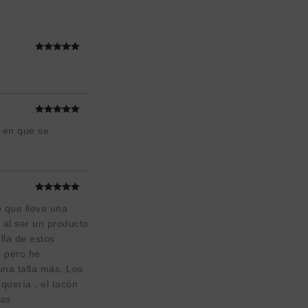
s en que se
 que lleva una
 al ser un producto
lla de estos
o pero he
una talla más. Los
quería , el tacón
ias