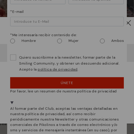
*E-mail
¡Ojo!
*Me interesaría recibir contenido de:
Hombre
Mujer
Ambos
Parece que estás en
USA
y vas a acceder a
España
.
¿Quieres ir a la web de
USA
?
Quiero suscribirme a la newsletter, formar parte de la
Smiling Community, y obtener un descuendo adicional.
Acepto la
política de privacidad
.
¡UPS! HA SIDO UN LAPSUS, CONTINUO EN USA
ÚNETE
NO, QUIERO VISITAR LA WEB DE ESPAÑA
Por favor, lee un resumen de nuestra política de privacidad
kolinos
Innovación
Estamos presentes en más de 29 tiendas.
Descubre más
Al formar parte del Club, aceptas las ventajas detalladas en
Selecciona el tuyo
aquí
.
nuestra política de privacidad, así como recibir
rabajamos para que
La piel es lo que mejor nos define y
periódicamente nuestra Newsletter y otras comunicaciones
sea único.
representa.
comerciales de Pikolinos a través de correo electrónico y/o
sms y servicios de mensajería instantánea (en su caso), por