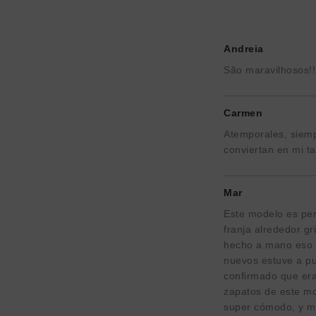
Andreia
São maravilhosos!
Carmen
Atemporales, siemp
conviertan en mi ta
Mar
Este modelo es per
franja alrededor g
hecho a mano eso in
nuevos estuve a pu
confirmado que era
zapatos de este mo
super cómodo, y m