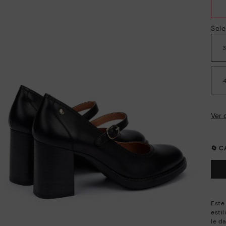
Sele
Ver 
🔄 
Este
estil
le d