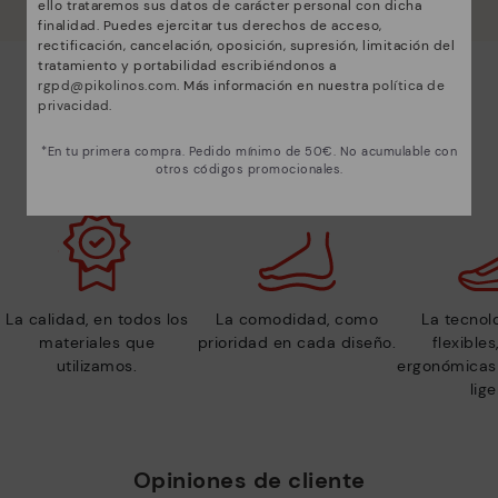
ello trataremos sus datos de carácter personal con dicha
finalidad. Puedes ejercitar tus derechos de acceso,
rectificación, cancelación, oposición, supresión, limitación del
tratamiento y portabilidad escribiéndonos a
rgpd@pikolinos.com
. Más información en nuestra
política de
privacidad
.
*En tu primera compra. Pedido mínimo de 50€. No acumulable con
Lo que nos define
otros códigos promocionales.
La calidad, en todos los
La comodidad, como
La tecnolo
materiales que
prioridad en cada diseño.
flexible
utilizamos.
ergonómicas 
lige
Opiniones de cliente