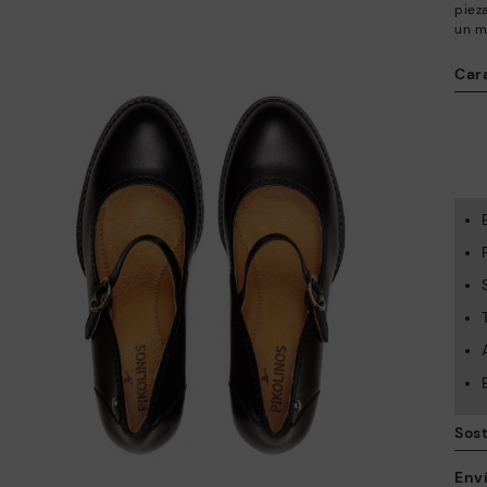
piez
un m
Cara
Sost
Env