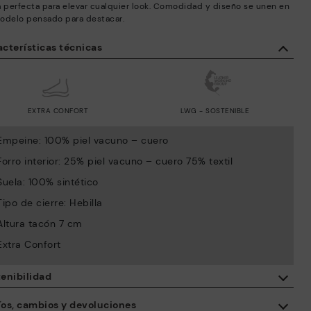
a perfecta para elevar cualquier look. Comodidad y diseño se unen en
odelo pensado para destacar.
cterísticas técnicas
EXTRA CONFORT
LWG - SOSTENIBLE
Empeine: 100% piel vacuno – cuero
Forro interior: 25% piel vacuno – cuero 75% textil
Suela: 100% sintético
Tipo de cierre: Hebilla
Altura tacón 7 cm
Extra Confort
enibilidad
Con la compra de este producto, estás apoyando la fabricación
íos, cambios y devoluciones