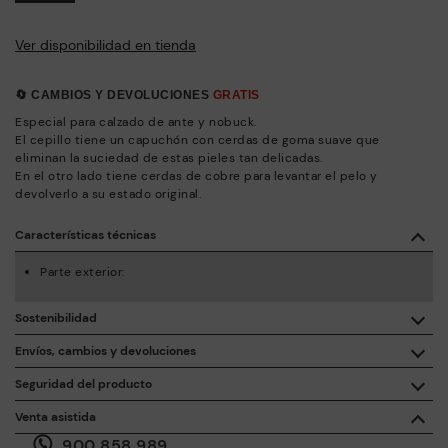
Ver disponibilidad en tienda
🔄 CAMBIOS Y DEVOLUCIONES
GRATIS
Especial para calzado de ante y nobuck.
El cepillo tiene un capuchón con cerdas de goma suave que
eliminan la suciedad de estas pieles tan delicadas.
En el otro lado tiene cerdas de cobre para levantar el pelo y
devolverlo a su estado original.
Características técnicas
Parte exterior:
Sostenibilidad
Con la compra de este producto, estás apoyando la
Envíos, cambios y devoluciones
fabricación responsable de la piel a través de Leather
Working Group.
Seguridad del producto
Entrega gratuita a partir de 50€ de compra.
La seguridad de nuestros productos nos importa. También la
Recíbelo en
1-4 días laborables en España
.
ISO 14006 Ecodiseño: Nuestra colección está diseñada
Venta asistida
tuya. Por este motivo hemos habilitado un espacio a través del
identificando los impactos ambientales en todo el ciclo de
900 858 989
que poder contactar con nosotros ante cualquier incidencia o