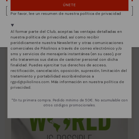
ÚNETE
NO, QUIERO VISITAR LA WEB DE ESPAÑA
Por favor, lee un resumen de nuestra política de privacidad
Estamos presentes en más de 29 tiendas.
Al formar parte del Club, aceptas las ventajas detalladas en
Selecciona el tuyo
aquí
.
nuestra política de privacidad, así como recibir
periódicamente nuestra Newsletter y otras comunicaciones
comerciales de Pikolinos a través de correo electrónico y/o
sms y servicios de mensajería instantánea (en su caso), por
ello trataremos sus datos de carácter personal con dicha
Innovación
finalidad. Puedes ejercitar tus derechos de acceso,
rectificación, cancelación, oposición, supresión, limitación del
Descubre más
tratamiento y portabilidad escribiéndonos a
La piel es lo que mejor nos define y representa.
rgpd@pikolinos.com
. Más información en nuestra
política de
privacidad
.
*En tu primera compra. Pedido mínimo de 50€. No acumulable con
otros códigos promocionales.