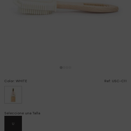
Color: WHITE
Ref: USC-C11
seleccionado
Seleccione una Talla
U