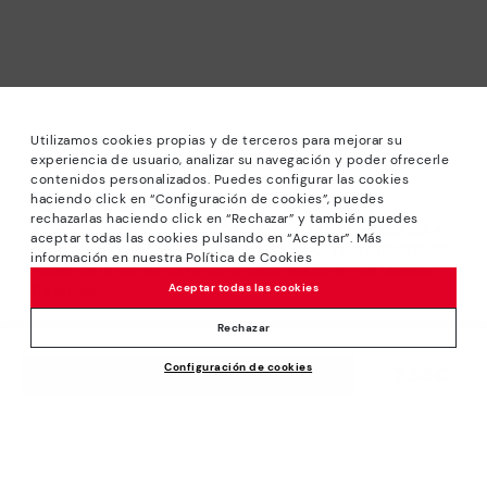
Utilizamos cookies propias y de terceros para mejorar su
experiencia de usuario, analizar su navegación y poder ofrecerle
contenidos personalizados. Puedes configurar las cookies
haciendo click en “Configuración de cookies”, puedes
*Rebajas: Descuentos de hasta -40% en modelos
rechazarlas haciendo click en “Rechazar” y también puedes
seleccionados. Promoción no acumulable a otras ofertas y
aceptar todas las cookies pulsando en “Aceptar”. Más
descuentos especiales. Hasta las 23:59 CET del 31/08/2026.
información en nuestra Política de Cookies
Válido en la tienda online www.pikolinos.com y en tiendas
Aceptar todas las cookies
Pikolinos.
*Hasta -50% Extra Descuentos Outlet. Descuentos en
Rechazar
productos seleccionados. Promoción no acumulable a otras
Configuración de cookies
ofertas y descuentos especiales. Válido en la tienda online
7,95€
AÑADIR A LA CESTA
www.pikolinos.com y en tiendas Pikolinos Outlet. Hasta las
23:59 CEST (Brussels, Copenhagen, Madrid, Paris) del
31/08/2026. No aplicable a Ceuta, Melilla e Islas Canarias.
Sobre Pikolinos