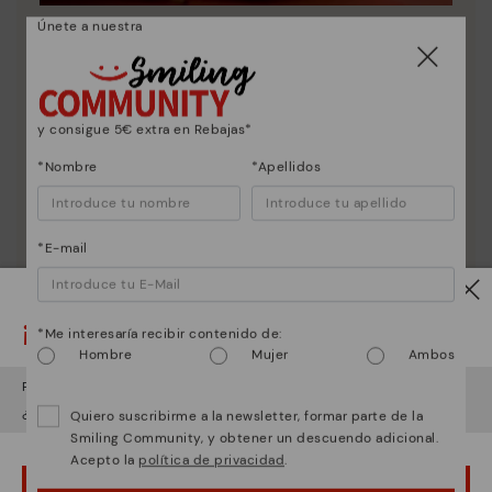
Únete a nuestra
Esencia Pikolinos
Descubre más
Desde 1984 trabajamos para que cada zapato sea
único.
y consigue 5€ extra en Rebajas*
*Nombre
*Apellidos
*E-mail
¡Ojo!
*Me interesaría recibir contenido de:
Hombre
Mujer
Ambos
Parece que estás en
USA
y vas a acceder a
España
.
¿Quieres ir a la web de
USA
?
Quiero suscribirme a la newsletter, formar parte de la
Smiling Community, y obtener un descuendo adicional.
Acepto la
política de privacidad
.
¡UPS! HA SIDO UN LAPSUS, CONTINUO EN USA