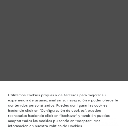
Utilizamos cookies propias y de terceros para mejorar su
experiencia de usuario, analizar su navegación y poder ofrecerle
contenidos personalizados. Puedes configurar las cookies
haciendo click en “Configuración de cookies”, puedes
*Rebajas: Descuentos de hasta -40% en modelos
rechazarlas haciendo click en “Rechazar” y también puedes
seleccionados. Promoción no acumulable a otras ofertas y
aceptar todas las cookies pulsando en “Aceptar”. Más
descuentos especiales. Hasta las 23:59 CET del 31/08/2026.
información en nuestra Política de Cookies