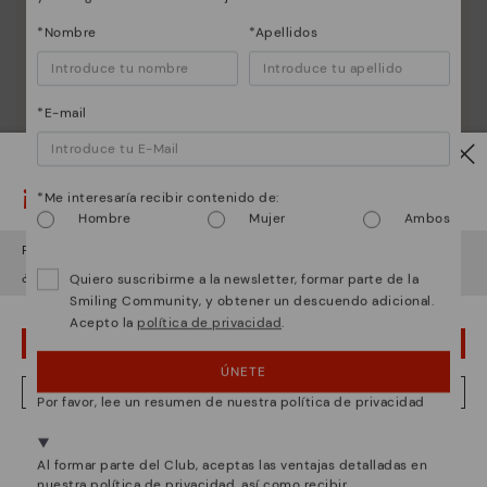
Esencia Pikolinos
*Nombre
*Apellidos
Descubre más
Desde 1984 trabajamos para que cada zapato sea
único.
*E-mail
¡Ojo!
*Me interesaría recibir contenido de:
Hombre
Mujer
Ambos
Parece que estás en
USA
y vas a acceder a
España
.
¿Quieres ir a la web de
USA
?
Quiero suscribirme a la newsletter, formar parte de la
Smiling Community, y obtener un descuendo adicional.
Acepto la
política de privacidad
.
¡UPS! HA SIDO UN LAPSUS, CONTINUO EN USA
ÚNETE
NO, QUIERO VISITAR LA WEB DE ESPAÑA
Por favor, lee un resumen de nuestra política de privacidad
Estamos presentes en más de 29 tiendas.
Al formar parte del Club, aceptas las ventajas detalladas en
Selecciona el tuyo
aquí
.
nuestra política de privacidad, así como recibir