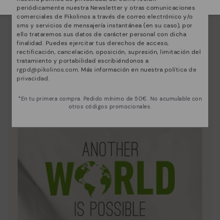
periódicamente nuestra Newsletter y otras comunicaciones
comerciales de Pikolinos a través de correo electrónico y/o
sms y servicios de mensajería instantánea (en su caso), por
ello trataremos sus datos de carácter personal con dicha
finalidad. Puedes ejercitar tus derechos de acceso,
rectificación, cancelación, oposición, supresión, limitación del
tratamiento y portabilidad escribiéndonos a
rgpd@pikolinos.com
. Más información en nuestra
política de
privacidad
.
Innovación
*En tu primera compra. Pedido mínimo de 50€. No acumulable con
Descubre más
otros códigos promocionales.
La piel es lo que mejor nos define y representa.