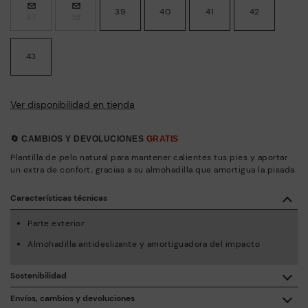
39
40
41
42
37
38
43
Ver disponibilidad en tienda
🔄 CAMBIOS Y DEVOLUCIONES
GRATIS
Plantilla de pelo natural para mantener calientes tus pies y aportar
un extra de confort, gracias a su almohadilla que amortigua la pisada.
Características técnicas
Parte exterior:
Almohadilla antideslizante y amortiguadora del impacto
Sostenibilidad
Con la compra de este producto, estás apoyando la
Envíos, cambios y devoluciones
fabricación responsable de la piel a través de Leather