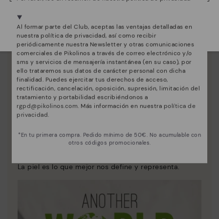
Estamos presentes en más de 29 tiendas.
Al formar parte del Club, aceptas las ventajas detalladas en
Selecciona el tuyo
aquí
.
nuestra política de privacidad, así como recibir
periódicamente nuestra Newsletter y otras comunicaciones
comerciales de Pikolinos a través de correo electrónico y/o
sms y servicios de mensajería instantánea (en su caso), por
ello trataremos sus datos de carácter personal con dicha
finalidad. Puedes ejercitar tus derechos de acceso,
rectificación, cancelación, oposición, supresión, limitación del
tratamiento y portabilidad escribiéndonos a
rgpd@pikolinos.com
. Más información en nuestra
política de
privacidad
.
*En tu primera compra. Pedido mínimo de 50€. No acumulable con
Innovación
otros códigos promocionales.
Descubre más
La piel es lo que mejor nos define y representa.