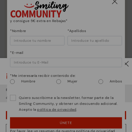
y consigue 5€ extra en Rebajas*
*Nombre
*Apellidos
Esencia Pikolinos
Descubre más
Desde 1984 trabajamos para que cada zapato sea
*E-mail
único.
¡Ojo!
*Me interesaría recibir contenido de:
Hombre
Mujer
Ambos
Parece que estás en
USA
y vas a acceder a
España
.
¿Quieres ir a la web de
USA
?
Quiero suscribirme a la newsletter, formar parte de la
Smiling Community, y obtener un descuendo adicional.
Acepto la
política de privacidad
.
¡UPS! HA SIDO UN LAPSUS, CONTINUO EN USA
ÚNETE
NO, QUIERO VISITAR LA WEB DE ESPAÑA
Por favor, lee un resumen de nuestra política de privacidad