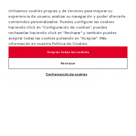
Utilizamos cookies propias y de terceros para mejorar su
experiencia de usuario, analizar su navegación y poder ofrecerle
contenidos personalizados. Puedes configurar las cookies
haciendo click en “Configuración de cookies”, puedes
*Rebajas: Descuentos de hasta -40% en modelos
rechazarlas haciendo click en “Rechazar” y también puedes
seleccionados. Promoción no acumulable a otras ofertas y
aceptar todas las cookies pulsando en “Aceptar”. Más
descuentos especiales. Hasta las 23:59 CET del 31/08/2026.
información en nuestra Política de Cookies
Válido en la tienda online www.pikolinos.com y en tiendas
Aceptar todas las cookies
Pikolinos.
*Hasta -50% Extra Descuentos Outlet. Descuentos en
Rechazar
productos seleccionados. Promoción no acumulable a otras
Configuración de cookies
ofertas y descuentos especiales. Válido en la tienda online
29,95€
AÑADIR A LA CESTA
www.pikolinos.com y en tiendas Pikolinos Outlet. Hasta las
23:59 CEST (Brussels, Copenhagen, Madrid, Paris) del
31/08/2026. No aplicable a Ceuta, Melilla e Islas Canarias.
Sobre Pikolinos
Universo
Ayuda
Blog
Centro de Soporte
Políticas
Fabricación
Cómo hacer un pedido
#Craftyourway
Condiciones Generales
Empresa